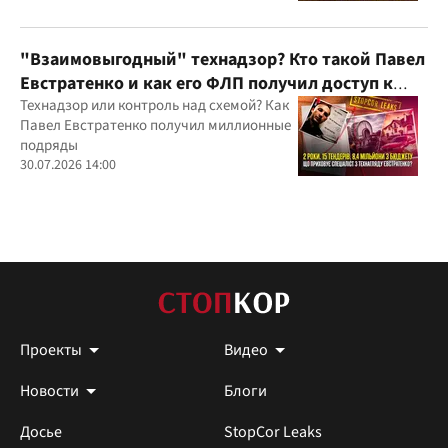
Украину и несколько иностранных
юрисдикций
"Взаимовыгодный" технадзор? Кто такой Павел
Евстратенко и как его ФЛП получил доступ к
бюджетным миллионам?
Технадзор или контроль над схемой? Как
Павел Евстратенко получил миллионные
подряды
30.07.2026 14:00
Проекты
Видео
Новости
Блоги
Досье
StopCor Leaks