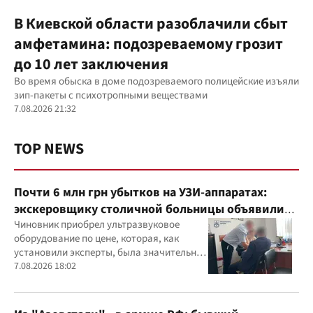
В Киевской области разоблачили сбыт
амфетамина: подозреваемому грозит
до 10 лет заключения
Во время обыска в доме подозреваемого полицейские изъяли
зип-пакеты с психотропными веществами
7.08.2026 21:32
TOP NEWS
Почти 6 млн грн убытков на УЗИ-аппаратах:
экскеровщику столичной больницы объявили
подозрение
Чиновник приобрел ультразвуковое
оборудование по цене, которая, как
установили эксперты, была значительно
выше рыночной
7.08.2026 18:02