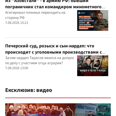
Из "Азовстали" - в армию РФ: бывший
пограничник стал командиром минометного
расчета оккупантов
Агитировал пленных переходить на
сторону РФ
7.08.2026 15:21
Печерский суд, розыск и сын-нардеп: что
происходит с уголовными производствами с
участием агробарона Тарасова?
Зачем нардеп Тарасов явился на допрос
по делу с участием отца-агрария?
7.08.2026 13:00
Ексклюзив: видео