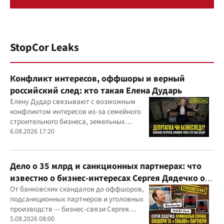
StopCor Leaks
Конфликт интересов, оффшоры и верный
российский след: кто такая Елена Дударь
Елену Дудар связывают с возможным
конфликтом интересов из-за семейного
строительного бизнеса, земельных
скандалов, судебных дел
6.08.2026 17:20
Дело о 35 млрд и санкционных партнерах: что
известно о бизнес-интересах Сергея Дядечко от
"Родовид Банка" до "ФАРМАСЕЛ"
От банковских скандалов до оффшоров,
подсанкционных партнеров и уголовных
производств — бизнес-связи Сергея
Дядечко до сих пор простираются через
5.08.2026 08:00