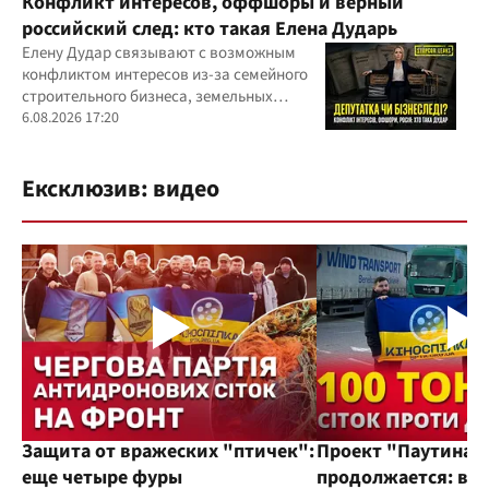
Конфликт интересов, оффшоры и верный
российский след: кто такая Елена Дударь
Елену Дудар связывают с возможным
конфликтом интересов из-за семейного
строительного бизнеса, земельных
скандалов, судебных дел
6.08.2026 17:20
Ексклюзив: видео
Защита от вражеских "птичек":
Проект "Паутина"
еще четыре фуры
продолжается: во