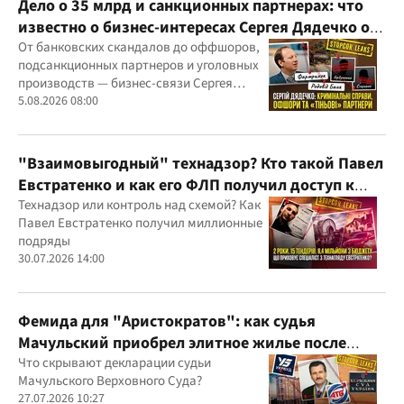
Дело о 35 млрд и санкционных партнерах: что
известно о бизнес-интересах Сергея Дядечко от
"Родовид Банка" до "ФАРМАСЕЛ"
От банковских скандалов до оффшоров,
подсанкционных партнеров и уголовных
производств — бизнес-связи Сергея
Дядечко до сих пор простираются через
5.08.2026 08:00
Украину и несколько иностранных
юрисдикций
"Взаимовыгодный" технадзор? Кто такой Павел
Евстратенко и как его ФЛП получил доступ к
бюджетным миллионам?
Технадзор или контроль над схемой? Как
Павел Евстратенко получил миллионные
подряды
30.07.2026 14:00
Фемида для "Аристократов": как судья
Мачульский приобрел элитное жилье после
вердикта в пользу застройщика?
Что скрывают декларации судьи
Мачульского Верховного Суда?
27.07.2026 10:27