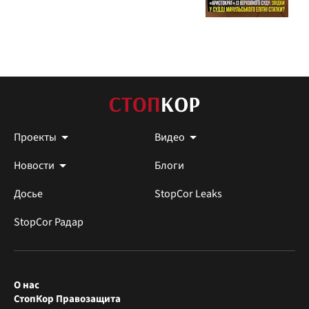
Проекты
Видео
Новости
Блоги
Досье
StopCor Leaks
StopCor Радар
О нас
СтопКор Правозащита