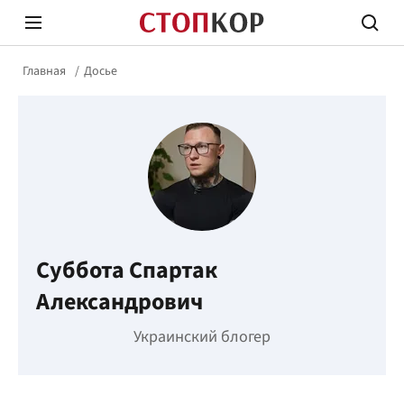
Главная
Досье
Стоп Политической Коррупции
Честн
Суббота Спартак
Политика
Здор
Александрович
Украинский блогер