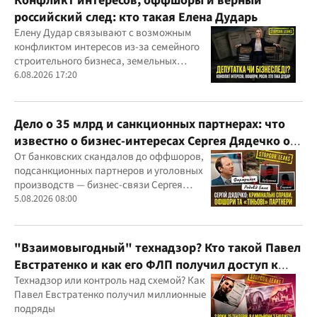
Конфликт интересов, оффшоры и верный
российский след: кто такая Елена Дударь
Елену Дудар связывают с возможным
конфликтом интересов из-за семейного
строительного бизнеса, земельных
скандалов, судебных дел
6.08.2026 17:20
Дело о 35 млрд и санкционных партнерах: что
известно о бизнес-интересах Сергея Дядечко от
"Родовид Банка" до "ФАРМАСЕЛ"
От банковских скандалов до оффшоров,
подсанкционных партнеров и уголовных
производств — бизнес-связи Сергея
Дядечко до сих пор простираются через
5.08.2026 08:00
Украину и несколько иностранных
юрисдикций
"Взаимовыгодный" технадзор? Кто такой Павел
Евстратенко и как его ФЛП получил доступ к
бюджетным миллионам?
Технадзор или контроль над схемой? Как
Павел Евстратенко получил миллионные
подряды