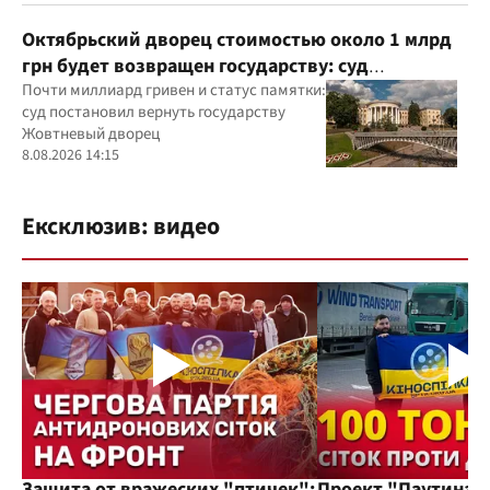
Октябрьский дворец стоимостью около 1 млрд
грн будет возвращен государству: суд
удовлетворил иск прокуратуры
Почти миллиард гривен и статус памятки:
суд постановил вернуть государству
Жовтневый дворец
8.08.2026 14:15
Ексклюзив: видео
Защита от вражеских "птичек":
Проект "Паутина"