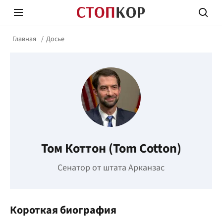
Главная
Досье
Стоп Политической Коррупции
Честн
Том Коттон (Tom Cotton)
Политика
Здор
Сенатор от штата Арканзас
Короткая биография