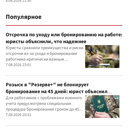
8.08.2026 11:30
Популярное
Отсрочка по уходу или бронированию на работе:
юристы объяснили, что надежнее
Юристы сравнили преимущества и риски
отсрочки из-за ухода и бронирования
работника критически важным
предприятием
7.08.2026 23:01
Розыск в "Резерве+" не блокирует
бронирование на 45 дней: юрист объяснил
важный нюанс
Для работников с проблемами военного
учета предусмотрена специальная
процедура бронирования сроком до 45
дней
7.08.2026 20:31