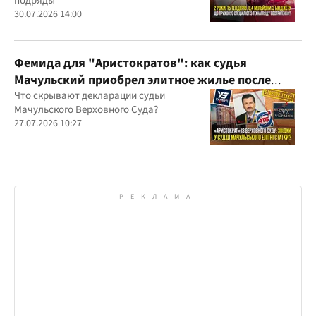
подряды
30.07.2026 14:00
Фемида для "Аристократов": как судья
Мачульский приобрел элитное жилье после
вердикта в пользу застройщика?
Что скрывают декларации судьи
Мачульского Верховного Суда?
27.07.2026 10:27