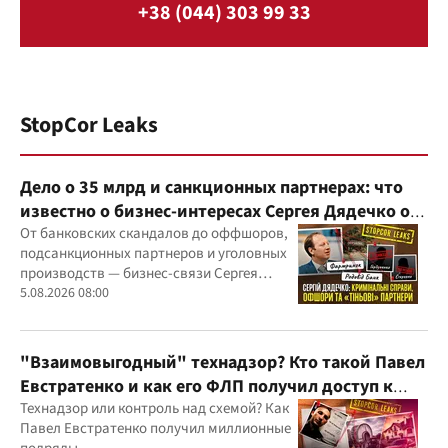
+38 (044) 303 99 33
StopCor Leaks
Дело о 35 млрд и санкционных партнерах: что
известно о бизнес-интересах Сергея Дядечко от
"Родовид Банка" до "ФАРМАСЕЛ"
От банковских скандалов до оффшоров,
подсанкционных партнеров и уголовных
производств — бизнес-связи Сергея
Дядечко до сих пор простираются через
5.08.2026 08:00
Украину и несколько иностранных
юрисдикций
"Взаимовыгодный" технадзор? Кто такой Павел
Евстратенко и как его ФЛП получил доступ к
бюджетным миллионам?
Технадзор или контроль над схемой? Как
Павел Евстратенко получил миллионные