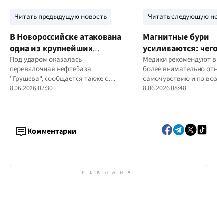
Читать предыдущую новость
Читать следующую н
В Новороссийске атакована
Магнитные бури
одна из крупнейших
усиливаются: чего
нефтебаз Кавказа:
Под ударом оказалась
июня
Медики рекомендуют в 
перевалочная нефтебаза
более внимательно отн
сообщают о пожаре и
"Грушева", сообщается также о
самочувствию и по во
поврежденных резервуарах
поражении объектов в Алчевске и
8.06.2026 07:30
снизить нагрузку на о
8.06.2026 08:48
Мариуполе
Комментарии