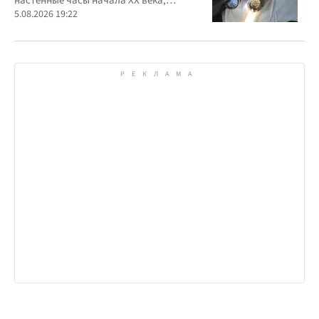
настенные часы начала ХХ века,
найденные в автомобиле украинца
5.08.2026 19:22