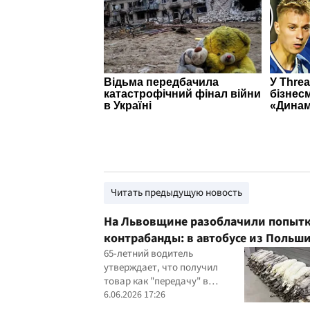
Читать предыдущую новость
На Львовщине разоблачили попыт
контрабанды: в автобусе из Польш
обнаружили 120 шкурок песца
65-летний водитель
утверждает, что получил
товар как "передачу" в
Польше; стоимость изъятого
6.06.2026 17:26
оценивают в около 400 тысяч