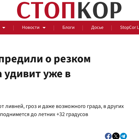
Новости
Блоги
Досье
StopCor 
предили о резком
а удивит уже в
За оградой
События
Общ
от ливней, гроз и даже возможного града, в других
поднимется до летних +32 градусов