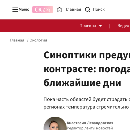
Меню
Главная
Проекты
Видео
Главная
Экология
Синоптики преду
контрасте: погод
Стоп Политической Коррупции
Честные закупки
ближайшие дни
Политика
Здоровье
Пока часть областей будет страдать 
регионах температура стремительно 
Анастасия Левандовская
Редактор ленты новостей