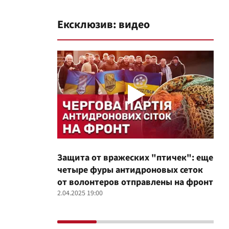
Ексклюзив: видео
Защита от вражеских "птичек": еще
Про
четыре фуры антидроновых сеток
вол
от волонтеров отправлены на фронт
100
2.04.2025 19:00
12.02