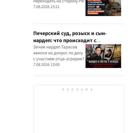
переходить на сторону РФ
оккупантов
7.08.2026 15:21
Печерский суд, розыск и сын-
нардеп: что происходит с
уголовными производствами с
Зачем нардеп Тарасов
явился на допрос по делу
участием агробарона Тарасова?
с участием отца-агрария?
7.08.2026 13:00