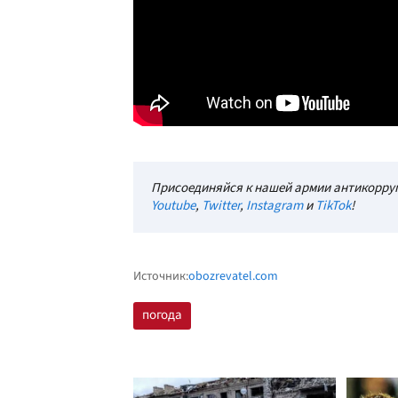
Присоединяйся к нашей армии антикорруп
Youtube
,
Twitter
,
Instagram
и
TikTok
!
Источник:
obozrevatel.com
погода