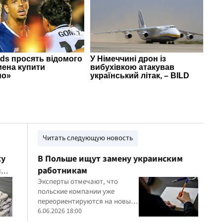
Читать следующую новость
ку
В Польше ищут замену украинским
и
работникам
Эксперты отмечают, что
польские компании уже
переориентируются на новые
рынки труда, восполняя
6.06.2026 18:00
дефицит кадров рабочими из