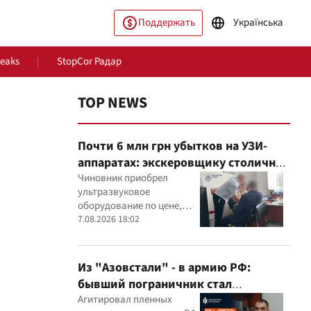
Поддержать
Українська
Leaks
StopCor Радар
TOP NEWS
Почти 6 млн грн убытков на УЗИ-
аппаратах: экскеровщику столичной
больницы объявили подозрение
Чиновник приобрел
ультразвуковое
оборудование по цене,
ество
Мир
которая, как установили
7.08.2026 18:02
эксперты, была
значительно выше
рыночной
Из "Азовстали" - в армию РФ:
бывший пограничник стал
командиром минометного расчета
Агитировал пленных