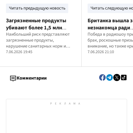
Читать предыдущую новость
Читать следующую н
Загрязненные продукты
Британка вышла з
убивают более 1,5 млн
незнакомца ради
человек ежегодно - ВОЗ
Наибольший риск представляют
развлечения: же
Победа в радиошоу пр
загрязненные продукты,
брак, роскошные приз
через 27 лет расск
нарушение санитарных норм и
внимание, но также кр
чем это обернулос
последствия изменения климата,
7.06.2026 19:45
давление и длительны
7.06.2026 21:10
усиливающие распространение
последствия для лично
инфекций.
Комментарии