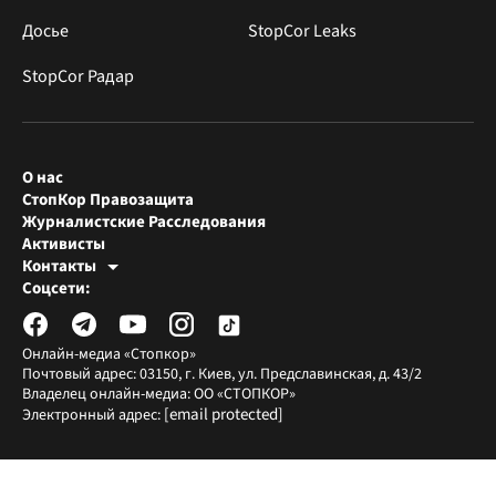
Досье
StopCor Leaks
StopCor Радар
О нас
СтопКор Правозащита
Журналистские Расследования
Активисты
Контакты
Редакция СтопКора
Соцсети:
[email protected]
Журналисты-расследователи
[email protected]
Онлайн-медиа «Стопкор»
Почтовый адрес: 03150, г. Киев, ул. Предславинская, д. 43/2
Владелец онлайн-медиа: ОО «СТОПКОР»
[email protected]
Электронный адрес: