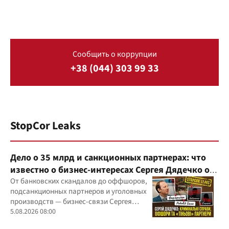
Сообщить о коррупции
+38 (044) 303 99 33
StopCor Leaks
Дело о 35 млрд и санкционных партнерах: что
известно о бизнес-интересах Сергея Дядечко от
"Родовид Банка" до "ФАРМАСЕЛ"
От банковских скандалов до оффшоров,
подсанкционных партнеров и уголовных
производств — бизнес-связи Сергея
Дядечко до сих пор простираются через
5.08.2026 08:00
Украину и несколько иностранных