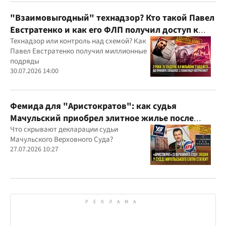
юрисдикций
"Взаимовыгодный" технадзор? Кто такой Павел
Евстратенко и как его ФЛП получил доступ к
бюджетным миллионам?
Технадзор или контроль над схемой? Как
Павел Евстратенко получил миллионные
подряды
30.07.2026 14:00
Фемида для "Аристократов": как судья
Мачульский приобрел элитное жилье после
вердикта в пользу застройщика?
Что скрывают декларации судьи
Мачульского Верховного Суда?
27.07.2026 10:27