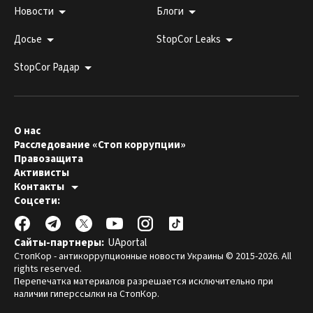
Новости
Блоги
Досье
StopCor Leaks
StopCor Радар
О нас
Расследование «Стоп коррупции»
Правозащита
Активисты
Контакты
Горячая линия:
Соцсети:
044 303 99 33
Редакция СтопКора:
stopcor.org@gmail.com
Юристы:
law@stopcor.org
Правозащитники:
pravo@stopcor.org
Сайты-партнеры:
UAportal
Журналисты-расследователи:
media@stopcor.org
СтопКор - антикоррупционные новости Украины © 2015-2026. All
rights reserved.
Перепечатка материалов разрешается исключительно при
наличии гиперссылки на СтопКор.