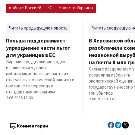
война с Россией
ЕС
Новости Украины
Читать предыдущую новость
Читать следующую н
Польша поддерживает
В Херсонской обл
упразднение части льгот
разоблачили схе
для украинцев в ЕС
незаконной выруб
Варшава поддерживает идею
на почти 8 млн гр
исключения мужчин
Схема с разделением у
мобилизационного возраста из
позволила избежать
статуса автоматической защиты и
экологической оценки,
призывает к переходу к
государству нанесено 
стандартным миграциям
грн убытков
2.06.2026 18:00
2.06.2026 19:45
Комментарии