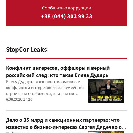
Сообщить о коррупции
+38 (044) 303 99 33
StopCor Leaks
Конфликт интересов, оффшоры и верный
российский след: кто такая Елена Дударь
Елену Дудар связывают с возможным
конфликтом интересов из-за семейного
строительного бизнеса, земельных
скандалов, судебных дел
6.08.2026 17:20
Дело о 35 млрд и санкционных партнерах: что
известно о бизнес-интересах Сергея Дядечко от