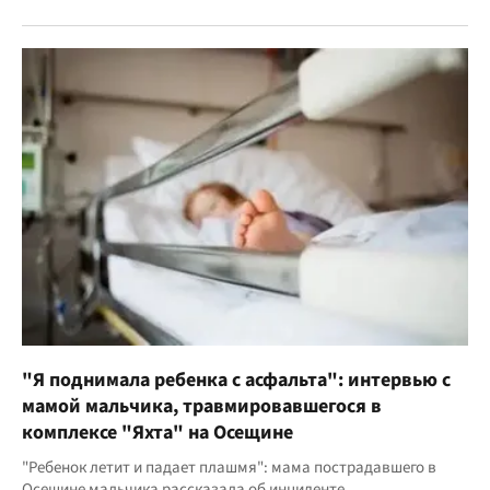
"Я поднимала ребенка с асфальта": интервью с
мамой мальчика, травмировавшегося в
комплексе "Яхта" на Осещине
"Ребенок летит и падает плашмя": мама пострадавшего в
Осещине мальчика рассказала об инциденте