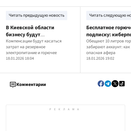
Читать предыдущую новость
Читать следующую н
В Киевской области
Бесплатное горюч
бизнесу будут
подписку: кибер
компенсировать расходы за
Компенсации будут касаться
предостерегает у
Обещают 10 литров гор
затрат на резервное
забирают аккаунт: как
открытие "Пунктов
от новой мошенн
электропитание и горючее
опасная афера
несгибаемости": что
схемы
18.01.2026 18:04
18.01.2026 19:02
известно
Комментарии