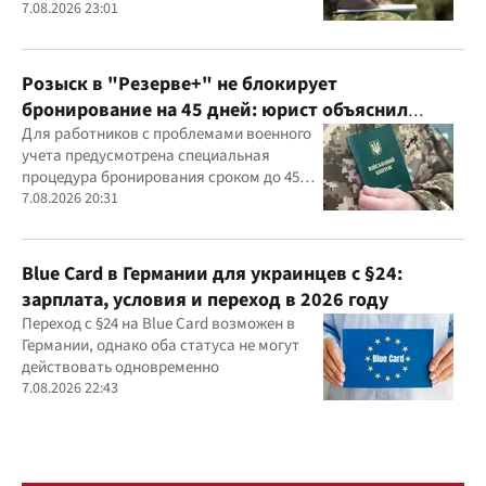
предприятием
7.08.2026 23:01
Розыск в "Резерве+" не блокирует
бронирование на 45 дней: юрист объяснил
важный нюанс
Для работников с проблемами военного
учета предусмотрена специальная
процедура бронирования сроком до 45
дней
7.08.2026 20:31
Blue Card в Германии для украинцев с §24:
зарплата, условия и переход в 2026 году
Переход с §24 на Blue Card возможен в
Германии, однако оба статуса не могут
действовать одновременно
7.08.2026 22:43