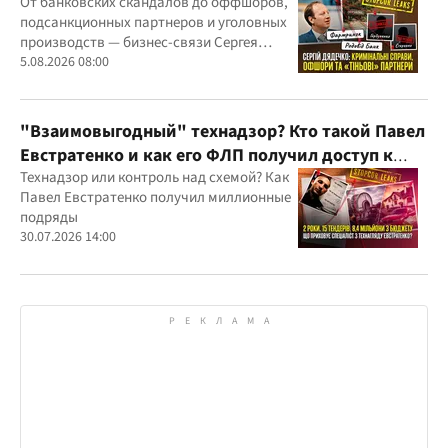
"Родовид Банка" до "ФАРМАСЕЛ"
От банковских скандалов до оффшоров,
подсанкционных партнеров и уголовных
производств — бизнес-связи Сергея
Дядечко до сих пор простираются через
5.08.2026 08:00
Украину и несколько иностранных
юрисдикций
"Взаимовыгодный" технадзор? Кто такой Павел
Евстратенко и как его ФЛП получил доступ к
бюджетным миллионам?
Технадзор или контроль над схемой? Как
Павел Евстратенко получил миллионные
подряды
30.07.2026 14:00