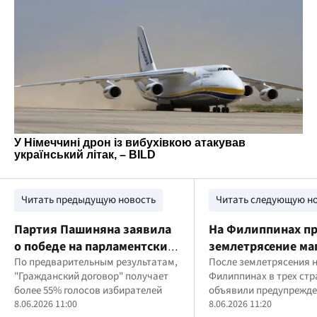
Читать предыдущую новость
Читать следующую н
Партия Пашиняна заявила
На Филиппинах п
о победе на парламентских
землетрясение ма
выборах в Армении
По предварительным результатам,
7,8: погибли 15 ч
После землетрясения 
"Гражданский договор" получает
Филиппинах в трех стр
более 55% голосов избирателей
объявили предупрежде
8.06.2026 11:00
цунами
8.06.2026 11:20