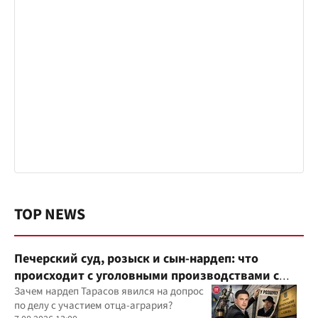
TOP NEWS
Печерский суд, розыск и сын-нардеп: что
происходит с уголовными производствами с
участием агробарона Тарасова?
Зачем нардеп Тарасов явился на допрос
по делу с участием отца-агрария?