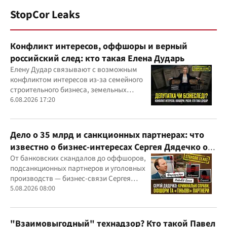
StopCor Leaks
Конфликт интересов, оффшоры и верный
российский след: кто такая Елена Дударь
Елену Дудар связывают с возможным
конфликтом интересов из-за семейного
строительного бизнеса, земельных
скандалов, судебных дел
6.08.2026 17:20
Дело о 35 млрд и санкционных партнерах: что
известно о бизнес-интересах Сергея Дядечко от
"Родовид Банка" до "ФАРМАСЕЛ"
От банковских скандалов до оффшоров,
подсанкционных партнеров и уголовных
производств — бизнес-связи Сергея
Дядечко до сих пор простираются через
5.08.2026 08:00
Украину и несколько иностранных
юрисдикций
"Взаимовыгодный" технадзор? Кто такой Павел