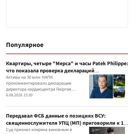
Популярное
Квартиры, четыре "Мерса" и часы Patek Philippe:
что показала проверка деклараций
руководителя детского кардиоцентра
Активы на 30 млн: НАПК
прокомментировало декларации
Маньковского и что говорит НАПК?
директора кардиоцентра Георгия
Маньковского
6.08.2026 15:30
Передавал ФСБ данные о позициях ВСУ:
священнослужителя УПЦ (МП) приговорили к 15
годам
Суд признал клирика виновным в