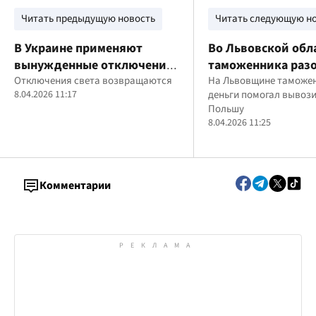
Читать предыдущую новость
Читать следующую н
В Украине применяют
Во Львовской обл
вынужденные отключения
таможенника раз
света: когда будут
Отключения света возвращаются
на схеме незаконн
На Львовщине таможен
8.04.2026 11:17
деньги помогал вывози
действовать ограничения
вывоза валюты за
Польшу
для потребителей
8.04.2026 11:25
Комментарии