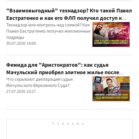
юрисдикций
"Взаимовыгодный" технадзор? Кто такой Павел
Евстратенко и как его ФЛП получил доступ к
бюджетным миллионам?
Технадзор или контроль над схемой? Как
Павел Евстратенко получил миллионные
подряды
30.07.2026 14:00
Фемида для "Аристократов": как судья
Мачульский приобрел элитное жилье после
вердикта в пользу застройщика?
Что скрывают декларации судьи
Мачульского Верховного Суда?
27.07.2026 10:27