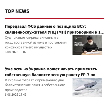
TOP NEWS
Передавал ФСБ данные о позициях ВСУ:
священнослужителя УПЦ (МП) приговорили к 15
годам
Суд признал клирика виновным в
государственной измене и постановил
конфисковать его имущество
6.08.2026 19:02
Уже осенью Украина может начать применять
собственную баллистическую ракету FP-7 по
вражеским целям
В Украине готовят к применению две
баллистические ракеты собственного
производства
6.08.2026 17:45