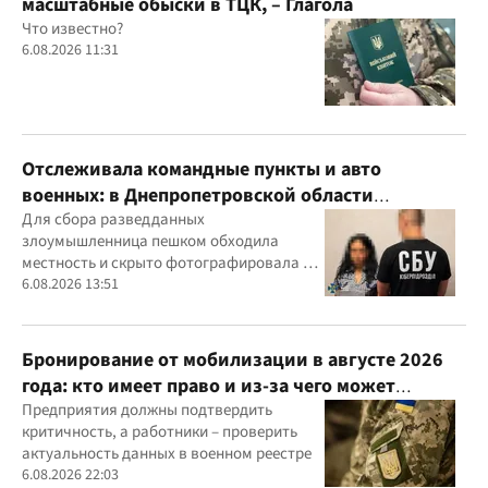
масштабные обыски в ТЦК, – Глагола
Что известно?
6.08.2026 11:31
Отслеживала командные пункты и авто
военных: в Днепропетровской области
задержали агентку ФСБ
Для сбора разведданных
злоумышленница пешком обходила
местность и скрыто фотографировала и
обозначала на гугл-картах объекты
6.08.2026 13:51
Бронирование от мобилизации в августе 2026
года: кто имеет право и из-за чего может
отказать
Предприятия должны подтвердить
критичность, а работники – проверить
актуальность данных в военном реестре
6.08.2026 22:03