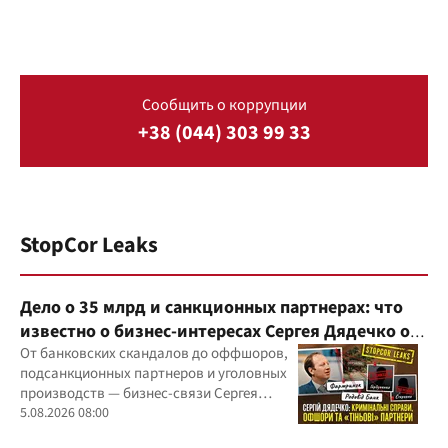
Сообщить о коррупции
+38 (044) 303 99 33
StopCor Leaks
Дело о 35 млрд и санкционных партнерах: что
известно о бизнес-интересах Сергея Дядечко от
"Родовид Банка" до "ФАРМАСЕЛ"
От банковских скандалов до оффшоров,
подсанкционных партнеров и уголовных
производств — бизнес-связи Сергея
Дядечко до сих пор простираются через
5.08.2026 08:00
Украину и несколько иностранных