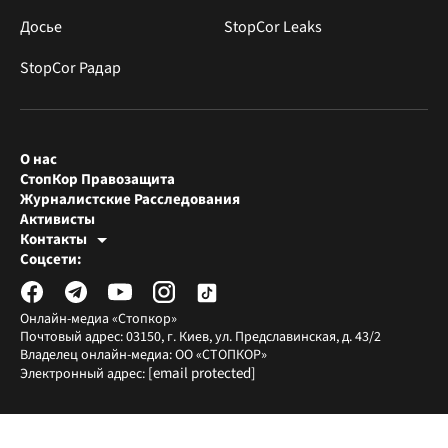
Досье
StopCor Leaks
StopCor Радар
О нас
СтопКор Правозащита
Журналистские Расследования
Активисты
Контакты
Редакция СтопКора
Соцсети:
[email protected]
Журналисты-расследователи
[email protected]
Онлайн-медиа «Стопкор»
Почтовый адрес: 03150, г. Киев, ул. Предславинская, д. 43/2
Владелец онлайн-медиа: ОО «СТОПКОР»
[email protected]
Электронный адрес: