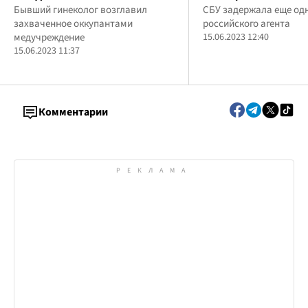
предатель: стал
Бывший гинеколог возглавил
задержала россий
СБУ задержала еще од
захваченное оккупантами
российского агента
"главврачом" при
агента
медучреждение
15.06.2023 12:40
оккупантах
15.06.2023 11:37
Комментарии