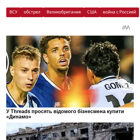
ВСУ
обстрел
Великобритания
США
война с Россией