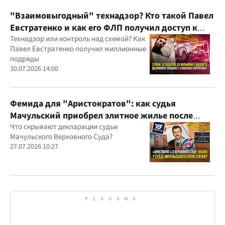
юрисдикций
"Взаимовыгодный" технадзор? Кто такой Павел
Евстратенко и как его ФЛП получил доступ к
бюджетным миллионам?
Технадзор или контроль над схемой? Как
Павел Евстратенко получил миллионные
подряды
30.07.2026 14:00
Фемида для "Аристократов": как судья
Мачульский приобрел элитное жилье после
вердикта в пользу застройщика?
Что скрывают декларации судьи
Мачульского Верховного Суда?
27.07.2026 10:27