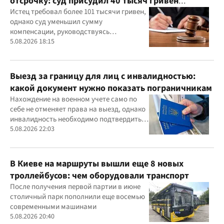
отсрочку: суд присудил 40 тысяч гривен
компенсации
Истец требовал более 101 тысячи гривен,
однако суд уменьшил сумму
компенсации, руководствуясь
принципами разумности и соразмерности
5.08.2026 18:15
Выезд за границу для лиц с инвалидностью:
какой документ нужно показать пограничникам
Нахождение на военном учете само по
себе не отменяет права на выезд, однако
инвалидность необходимо подтвердить
документально
5.08.2026 22:03
В Киеве на маршруты вышли еще 8 новых
троллейбусов: чем оборудовали транспорт
После получения первой партии в июне
столичный парк пополнили еще восемью
современными машинами
5.08.2026 20:40