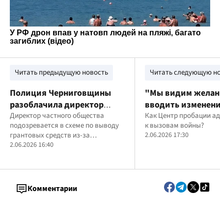
Читать предыдущую новость
Читать следующую н
Полиция Черниговщины
"Мы видим желан
разоблачила директор
вводить изменени
предприятия, которая
Директор частного общества
Роман Бочкала о 
Как Центр пробации а
подозревается в схеме по выводу
к вызовам войны?
незаконно присвоила 8
этапе реформы п
грантовых средств из-за
2.06.2026 17:30
миллионов гривен
для ветеранов
фиктивных соглашений и
2.06.2026 16:40
грантовых средств
подставных фирм
Комментарии