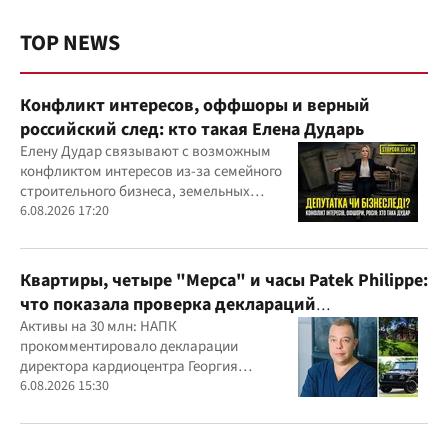
TOP NEWS
Конфликт интересов, оффшоры и верный
российский след: кто такая Елена Дударь
Елену Дудар связывают с возможным
конфликтом интересов из-за семейного
строительного бизнеса, земельных
скандалов, судебных дел
6.08.2026 17:20
Квартиры, четыре "Мерса" и часы Patek Philippe:
что показала проверка деклараций
руководителя детского кардиоцентра
Активы на 30 млн: НАПК
прокомментировало декларации
Маньковского и что говорит НАПК?
директора кардиоцентра Георгия
Маньковского
6.08.2026 15:30