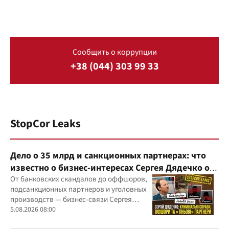
Сообщить о коррупции
+38 (044) 303 99 33
StopCor Leaks
Дело о 35 млрд и санкционных партнерах: что
известно о бизнес-интересах Сергея Дядечко от
"Родовид Банка" до "ФАРМАСЕЛ"
От банковских скандалов до оффшоров,
подсанкционных партнеров и уголовных
производств — бизнес-связи Сергея
Дядечко до сих пор простираются через
5.08.2026 08:00
Украину и несколько иностранных