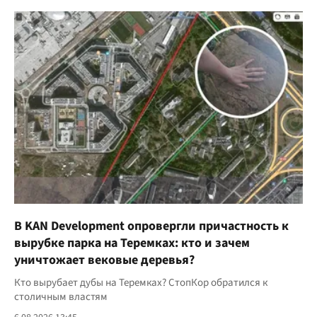
В KAN Development опровергли причастность к
вырубке парка на Теремках: кто и зачем
уничтожает вековые деревья?
Кто вырубает дубы на Теремках? СтопКор обратился к
столичным властям