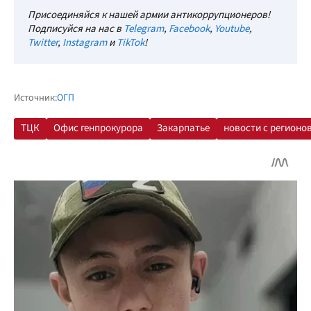
Присоединяйся к нашей армии антикоррупционеров!
Подписуйся на нас в
Telegram
,
Facebook
,
Youtube
,
Twitter
,
Instagram
и
TikTok
!
Источник:
ОГП
ТЦК
Офис генпрокурора
Закарпатье
новости с регионо