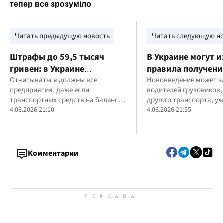
Читать предыдущую новость
Читать следующую н
Штрафы до 59,5 тысяч
В Украине могут 
гривен: в Украине
правила получени
предприятия должны
Отчитываться должны все
водительских пра
Нововведение может з
предприятия, даже если
водителей грузовиков,
подать важные данные в
категории хотят 
транспортных средств на балансе
другого транспорта, у
ТЦК
автоматически
нет
4.06.2026 21:10
категории C, D, CE, DE 
4.06.2026 21:55
Комментарии