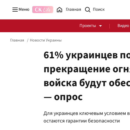
Меню
Главная
Проекты
Видео
Главная
Новости Украины
61% украинцев п
прекращение огн
Стоп Политической Коррупции
Честные закупки
войска будут обе
Политика
Здоровье
— опрос
Для украинцев ключевым условием 
остаются гарантии безопасности