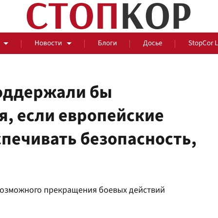
Новости
Блоги
Досье
StopCor 
оддержали бы
я, если европейские
За оградой
спечивать безопасность,
События
Общ
возможного прекращения боевых действий