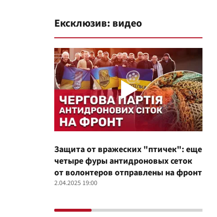
Ексклюзив: видео
Защита от вражеских "птичек": еще
Про
четыре фуры антидроновых сеток
вол
от волонтеров отправлены на фронт
100
2.04.2025 19:00
12.02