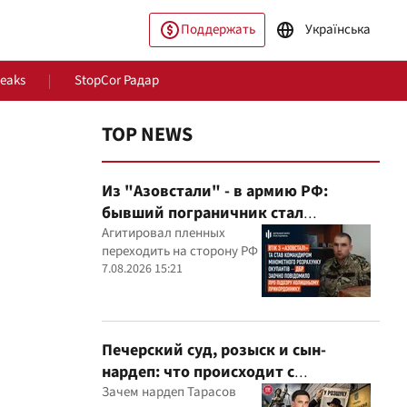
Поддержать
Українська
Leaks
StopCor Радар
TOP NEWS
Из "Азовстали" - в армию РФ:
бывший пограничник стал
командиром минометного расчета
Агитировал пленных
переходить на сторону РФ
оккупантов
7.08.2026 15:21
ество
Мир
Печерский суд, розыск и сын-
нардеп: что происходит с
уголовными производствами с
Зачем нардеп Тарасов