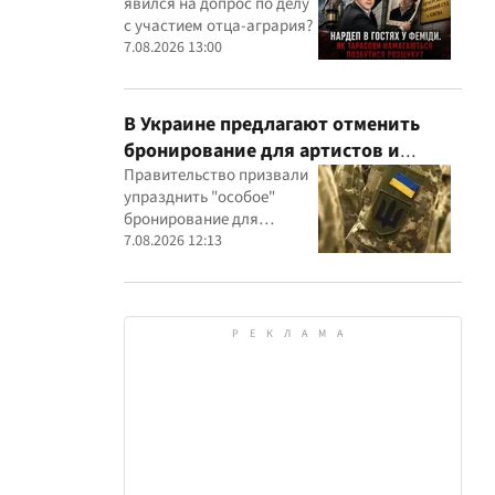
явился на допрос по делу
участием агробарона Тарасова?
с участием отца-агрария?
7.08.2026 13:00
В Украине предлагают отменить
бронирование для артистов и
телеведущих: появилась петиция
Правительство призвали
упразднить "особое"
бронирование для
представителей шоу-
7.08.2026 12:13
бизнеса