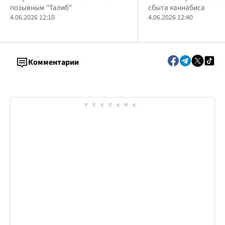
сообщили о подозрении
Николаева за сбы
позывным "Талиб"
сбыта каннабиса
каннабиса
4.06.2026 12:10
4.06.2026 12:40
Комментарии