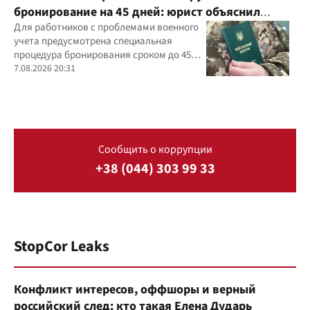
бронирование на 45 дней: юрист объяснил
важный нюанс
Для работников с проблемами военного
учета предусмотрена специальная
процедура бронирования сроком до 45
дней
7.08.2026 20:31
Сообщить о коррупции
+38 (044) 303 99 33
StopCor Leaks
Конфликт интересов, оффшоры и верный
российский след: кто такая Елена Дударь