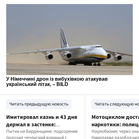
Читать предыдущую новость
Читать следующую н
Имитировал казнь и 43 дня
Мотоциклом дост
держал в застенке:
наркотики: полиц
оккупанту из Чечни
Пытки на Бердянщине: подозрение
задержала жител
Наркобизнес через зна
получил чеченский военный с
Николаеве разоблачил