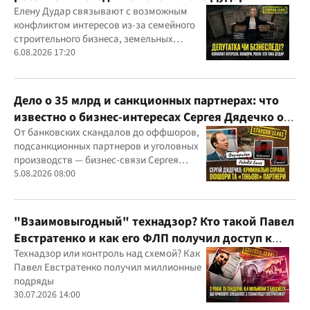
Елену Дудар связывают с возможным
конфликтом интересов из-за семейного
строительного бизнеса, земельных
скандалов, судебных дел
6.08.2026 17:20
Дело о 35 млрд и санкционных партнерах: что
известно о бизнес-интересах Сергея Дядечко от
"Родовид Банка" до "ФАРМАСЕЛ"
От банковских скандалов до оффшоров,
подсанкционных партнеров и уголовных
производств — бизнес-связи Сергея
Дядечко до сих пор простираются через
5.08.2026 08:00
Украину и несколько иностранных
юрисдикций
"Взаимовыгодный" технадзор? Кто такой Павел
Евстратенко и как его ФЛП получил доступ к
бюджетным миллионам?
Технадзор или контроль над схемой? Как
Павел Евстратенко получил миллионные
подряды
30.07.2026 14:00