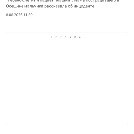
"Ребенок летит и падает плашмя": мама пострадавшего в
Осещине мальчика рассказала об инциденте
8.08.2026 11:30