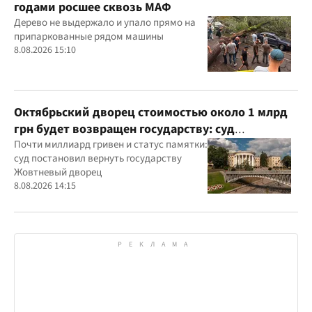
годами росшее сквозь МАФ
Дерево не выдержало и упало прямо на
припаркованные рядом машины
8.08.2026 15:10
Октябрьский дворец стоимостью около 1 млрд
грн будет возвращен государству: суд
удовлетворил иск прокуратуры
Почти миллиард гривен и статус памятки:
суд постановил вернуть государству
Жовтневый дворец
8.08.2026 14:15