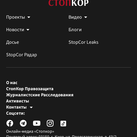
Проекты
Видео
Новости
Блоги
Досье
StopCor Leaks
StopCor Радар
О нас
СтопКор Правозащита
Журналистские Расследования
Активисты
Контакты
Редакция СтопКора
Соцсети:
[email protected]
Журналисты-расследователи
[email protected]
Онлайн-медиа «Стопкор»