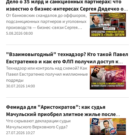
Дело о 35 млрд и санкционных партнерах: что
известно о бизнес-интересах Сергея Дядечко от
"Родовид Банка" до "ФАРМАСЕЛ"
От банковских скандалов до оффшоров,
подсанкционных партнеров и уголовных
производств — бизнес-связи Сергея
Дядечко до сих пор простираются через
5.08.2026 08:00
Украину и несколько иностранных
юрисдикций
"Взаимовыгодный" технадзор? Кто такой Павел
Евстратенко и как его ФЛП получил доступ к
бюджетным миллионам?
Технадзор или контроль над схемой? Как
Павел Евстратенко получил миллионные
подряды
30.07.2026 14:00
Фемида для "Аристократов": как судья
Мачульский приобрел элитное жилье после
вердикта в пользу застройщика?
Что скрывают декларации судьи
Мачульского Верховного Суда?
27.07.2026 10:27