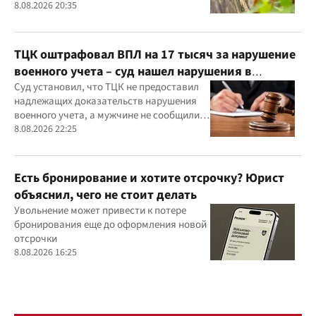
8.08.2026 20:35
ТЦК оштрафовал ВПЛ на 17 тысяч за нарушение
военного учета – суд нашел нарушения в
действиях ТЦК
Суд установил, что ТЦК не предоставил
надлежащих доказательств нарушения
военного учета, а мужчине не сообщили
должным образом о дате и месте
8.08.2026 22:25
рассмотрения дела
Есть бронирование и хотите отсрочку? Юрист
объяснил, чего не стоит делать
Увольнение может привести к потере
бронирования еще до оформления новой
отсрочки
8.08.2026 16:25