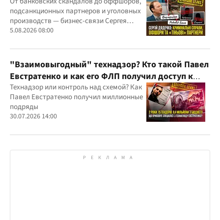
"Родовид Банка" до "ФАРМАСЕЛ"
От банковских скандалов до оффшоров,
подсанкционных партнеров и уголовных
производств — бизнес-связи Сергея
Дядечко до сих пор простираются через
5.08.2026 08:00
Украину и несколько иностранных
юрисдикций
"Взаимовыгодный" технадзор? Кто такой Павел
Евстратенко и как его ФЛП получил доступ к
бюджетным миллионам?
Технадзор или контроль над схемой? Как
Павел Евстратенко получил миллионные
подряды
30.07.2026 14:00