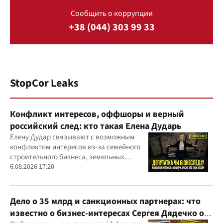
Сообщить о коррупции
+38 (044) 303 99 33
StopCor Leaks
Конфликт интересов, оффшоры и верный
российский след: кто такая Елена Дударь
Елену Дудар связывают с возможным
конфликтом интересов из-за семейного
строительного бизнеса, земельных
скандалов, судебных дел
6.08.2026 17:20
Дело о 35 млрд и санкционных партнерах: что
известно о бизнес-интересах Сергея Дядечко от