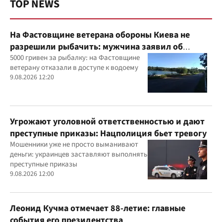
TOP NEWS
На Фастовщине ветерана обороны Киева не
разрешили рыбачить: мужчина заявил об
угрозах
5000 гривен за рыбалку: на Фастовщине
ветерану отказали в доступе к водоему
9.08.2026 12:20
Угрожают уголовной ответственностью и дают
преступные приказы: Нацполиция бьет тревогу
Мошенники уже не просто выманивают
деньги: украинцев заставляют выполнять
преступные приказы
9.08.2026 12:00
Леонид Кучма отмечает 88-летие: главные
события его президентства