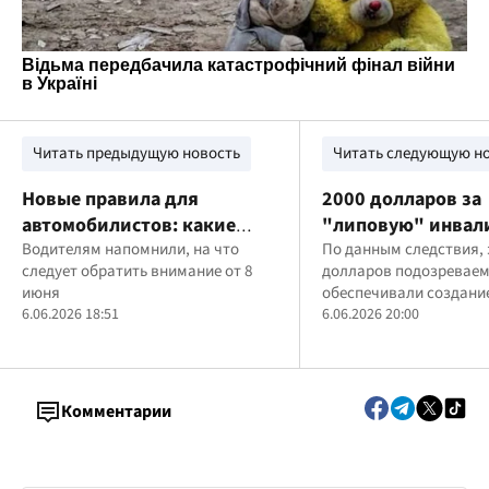
Читать предыдущую новость
Читать следующую н
Новые правила для
2000 долларов за
автомобилистов: какие
"липовую" инвал
изменения действуют с 8
Водителям напомнили, на что
на Волыни задерж
По данным следствия, 
следует обратить внимание от 8
долларов подозревае
июня
медиков
июня
обеспечивали создани
6.06.2026 18:51
историй болезни и спр
6.06.2026 20:00
ложными диагнозами
Комментарии