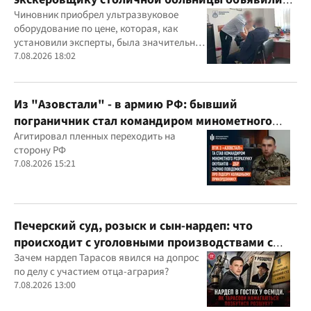
подозрение
Чиновник приобрел ультразвуковое
оборудование по цене, которая, как
установили эксперты, была значительно
выше рыночной
7.08.2026 18:02
Из "Азовстали" - в армию РФ: бывший
пограничник стал командиром минометного
расчета оккупантов
Агитировал пленных переходить на
сторону РФ
7.08.2026 15:21
Печерский суд, розыск и сын-нардеп: что
происходит с уголовными производствами с
участием агробарона Тарасова?
Зачем нардеп Тарасов явился на допрос
по делу с участием отца-агрария?
7.08.2026 13:00