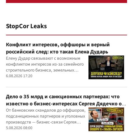
StopCor Leaks
Конфликт интересов, оффшоры и верный
российский след: кто такая Елена Дударь
Елену Дудар связывают с возможным
конфликтом интересов из-за семейного
строительного бизнеса, земельных
скандалов, судебных дел
6.08.2026 17:20
Дело о 35 млрд и санкционных партнерах: что
известно о бизнес-интересах Сергея Дядечко от
"Родовид Банка" до "ФАРМАСЕЛ"
От банковских скандалов до оффшоров,
подсанкционных партнеров и уголовных
производств — бизнес-связи Сергея
Дядечко до сих пор простираются через
5.08.2026 08:00