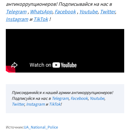
антикоррупционеров! Подписывайся на нас в
Telegram
,
WhatsApp
,
Facebook
,
Youtube
,
Twitter
,
Instagram
и
TikTok
!
Присоединяйся к нашей армии антикоррупционеров!
Подписуйся на нас в
Telegram
,
Facebook
,
Youtube
,
Twitter
,
Instagram
и
TikTok
!
Источник:
UA_National_Police