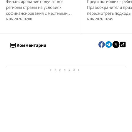
грн на ремонт дорог
Финансирование получат все
рекорд нарушени
Среди погибших – ребе
регионы страны на условиях
Правоохранители при
местного значения
шокировал сеть
софинансирования с местными
пересмотреть подходы
бюджетами
6.06.2026 16:00
ответственности водит
6.06.2026 16:45
которые регулярно пр
правилами дорожного
Комментарии