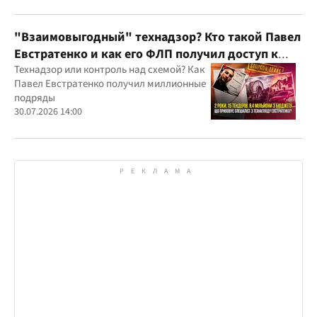
Украину и несколько иностранных
юрисдикций
"Взаимовыгодный" технадзор? Кто такой Павел
Евстратенко и как его ФЛП получил доступ к
бюджетным миллионам?
Технадзор или контроль над схемой? Как
Павел Евстратенко получил миллионные
подряды
30.07.2026 14:00