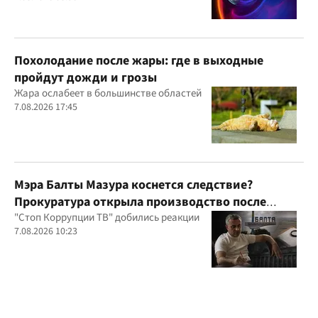
Похолодание после жары: где в выходные
пройдут дожди и грозы
Жара ослабеет в большинстве областей
7.08.2026 17:45
Мэра Балты Мазура коснется следствие?
Прокуратура открыла производство после
расследования "Стоп Коррупции ТВ"
"Стоп Коррупции ТВ" добились реакции
7.08.2026 10:23