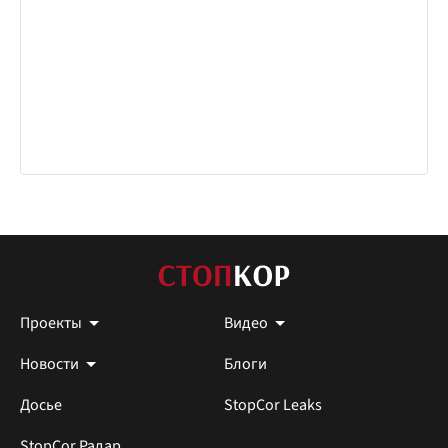
Проекты
Видео
Новости
Блоги
Досье
StopCor Leaks
StopCor Радар