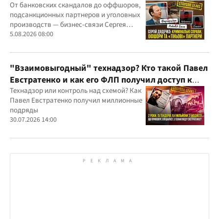
"Родовид Банка" до "ФАРМАСЕЛ"
От банковских скандалов до оффшоров,
подсанкционных партнеров и уголовных
производств — бизнес-связи Сергея
Дядечко до сих пор простираются через
5.08.2026 08:00
Украину и несколько иностранных
юрисдикций
"Взаимовыгодный" технадзор? Кто такой Павел
Евстратенко и как его ФЛП получил доступ к
бюджетным миллионам?
Технадзор или контроль над схемой? Как
Павел Евстратенко получил миллионные
подряды
30.07.2026 14:00