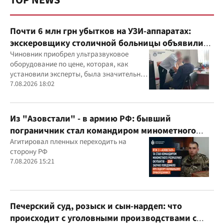
TOP NEWS
Почти 6 млн грн убытков на УЗИ-аппаратах:
экскеровщику столичной больницы объявили
подозрение
Чиновник приобрел ультразвуковое
оборудование по цене, которая, как
установили эксперты, была значительно
выше рыночной
7.08.2026 18:02
Из "Азовстали" - в армию РФ: бывший
пограничник стал командиром минометного
расчета оккупантов
Агитировал пленных переходить на
сторону РФ
7.08.2026 15:21
Печерский суд, розыск и сын-нардеп: что
происходит с уголовными производствами с