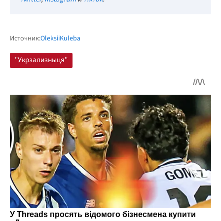
Источник:
OleksiiKuleba
"Укрзализныця"