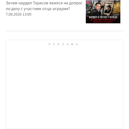
участием агробарона Тарасова?
Зачем нардеп Тарасов явился на допрос
по делу с участием отца-агрария?
7.08.2026 13:00