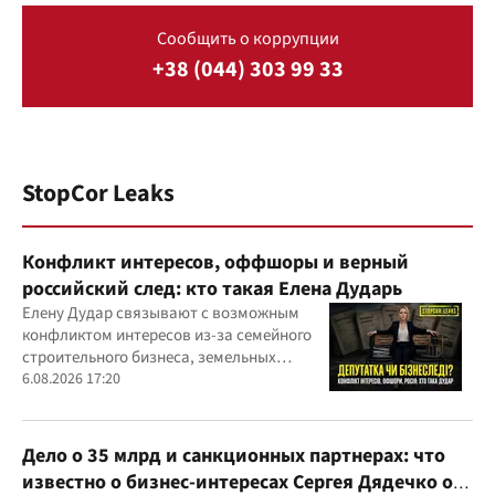
Сообщить о коррупции
+38 (044) 303 99 33
StopCor Leaks
Конфликт интересов, оффшоры и верный
российский след: кто такая Елена Дударь
Елену Дудар связывают с возможным
конфликтом интересов из-за семейного
строительного бизнеса, земельных
скандалов, судебных дел
6.08.2026 17:20
Дело о 35 млрд и санкционных партнерах: что
известно о бизнес-интересах Сергея Дядечко от