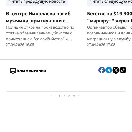
Читать предыдущую новость
Читать следующую н
В центре Николаева погиб
Бегство за $19 300
мужчина, прыгнувший с
"маршрут" через 
крыши разрушенного
Полиция открыла производство по
в Польшу для вое
Организатор обещал "с
статье об умышленном убийстве с
пограничников и влиян
здания ОВА
завершился заде
примечанием "самоубийство" и
миграционную службу
организатора
устанавливает личность
27.04.2026 16:05
27.04.2026 17:08
погибшего
Комментарии