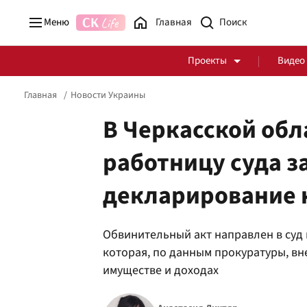
Меню
Главная
Проекты
Видео
Главная
Новости Украины
В Черкасской обл
работницу суда з
Стоп Политической Коррупции
Честные закупки
декларирование н
Политика
Здоровье
Обвинительный акт направлен в суд 
которая, по данным прокуратуры, в
имуществе и доходах