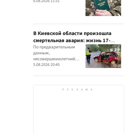
6.08.2026 11:31
В Киевской области произошла
смертельная авария: жизнь 17-
летнего водителя спасти не удалось
По предварительным
данным,
несовершеннолетний
водитель Mitsubishi не
5.08.2026 20:45
справился с управлением,
после чего автомобиль
врезался в дерево