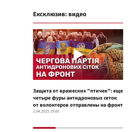
Ексклюзив: видео
Защита от вражеских "птичек": еще
Про
четыре фуры антидроновых сеток
вол
от волонтеров отправлены на фронт
100
2.04.2025 19:00
12.02