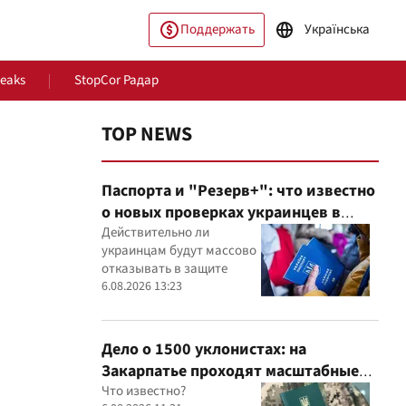
Поддержать
Українська
Leaks
StopCor Радар
TOP NEWS
Паспорта и "Резерв+": что известно
о новых проверках украинцев в
Румынии
Действительно ли
украинцам будут массово
отказывать в защите
ество
Мир
6.08.2026 13:23
Дело о 1500 уклонистах: на
Закарпатье проходят масштабные
обыски в ТЦК, – Глагола
Что известно?