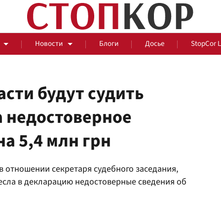
Новости
Блоги
Досье
StopCor 
асти будут судить
а недостоверное
За оградой
а 5,4 млн грн
События
Общ
в отношении секретаря судебного заседания,
несла в декларацию недостоверные сведения об