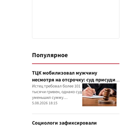
Популярное
ТЦК мобилизовал мужчину
несмотря на отсрочку: суд присудил
40 тысяч гривен компенсации
Истец требовал более 101
тысячи гривен, однако суд
уменьшил сумму
компенсации,
5.08.2026 18:15
руководствуясь
принципами разумности и
соразмерности
Социологи зафиксировали