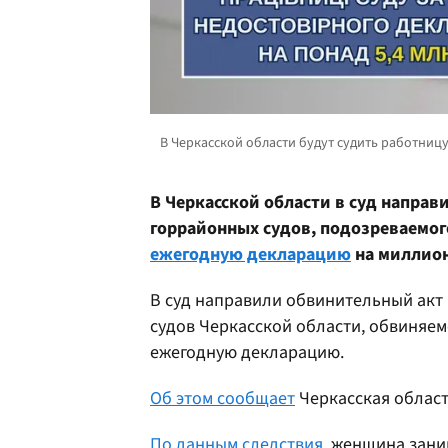
В Черкасской области в суд напра
горрайонных судов, подозреваемог
ежегодную декларацию
на миллион
В суд направили обвинительный акт
судов Черкасской области, обвиняем
ежегодную декларацию.
Об этом сообщает
Черкасская област
По данным следствия
, женщина зани