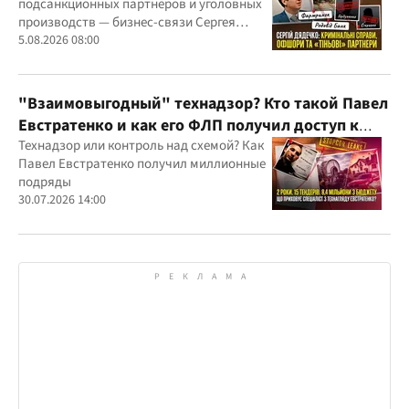
подсанкционных партнеров и уголовных
производств — бизнес-связи Сергея
Дядечко до сих пор простираются через
5.08.2026 08:00
Украину и несколько иностранных
юрисдикций
"Взаимовыгодный" технадзор? Кто такой Павел
Евстратенко и как его ФЛП получил доступ к
бюджетным миллионам?
Технадзор или контроль над схемой? Как
Павел Евстратенко получил миллионные
подряды
30.07.2026 14:00