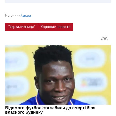
Источник:
tsn.ua
"Укрзализныця"
Хорошие новости