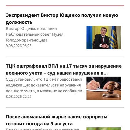
Экспрезидент Виктор Ющенко получил новую
должность
Виктор Ющенко возглавил
Наблюдательный совет Музея
Голодомора-геноцида
9.08.2026 08:25
ТЦК оштрафовал ВПЛ на 17 тысяч за нарушение
военного учета – суд нашел нарушения в
действиях ТЦК
Суд установил, что ТЦК не предоставил
надлежащих доказательств нарушения
военного учета, а мужчине не сообщили
должным образом о дате и месте
8.08.2026 22:25
рассмотрения дела
После аномальной жары: какие сюрпризы
готовит погода на 9 августа