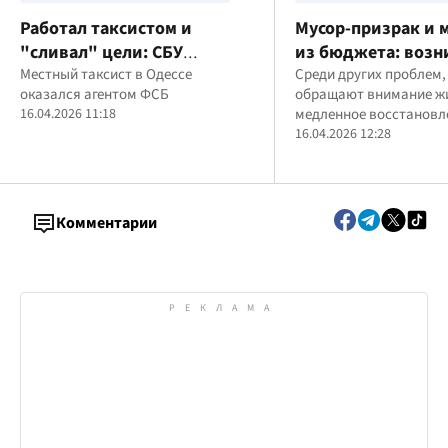
Работал таксистом и
Мусор-призрак и
"сливал" цели: СБУ
из бюджета: возн
задержала агента ФСБ в
Местный таксист в Одессе
вопросы к расход
Среди других проблем,
оказался агентом ФСБ
обращают внимание ж
Одессе
вывоз мусора в
16.04.2026 11:18
медленное восстановл
Гостомельской о
социальной инфрастру
16.04.2026 12:28
отсутствие отремонти
школ и детских садов,
недостаточное развит
ветеранской инфрастр
Комментарии
также состояние дорог
коммунальных сетей