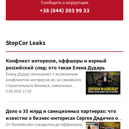
Сообщить о коррупции
+38 (044) 303 99 33
StopCor Leaks
Конфликт интересов, оффшоры и верный
российский след: кто такая Елена Дударь
Елену Дудар связывают с возможным
конфликтом интересов из-за семейного
строительного бизнеса, земельных
скандалов, судебных дел
6.08.2026 17:20
Дело о 35 млрд и санкционных партнерах: что
известно о бизнес-интересах Сергея Дядечко от
"Родовид Банка" до "ФАРМАСЕЛ"
От банковских скандалов до оффшоров,