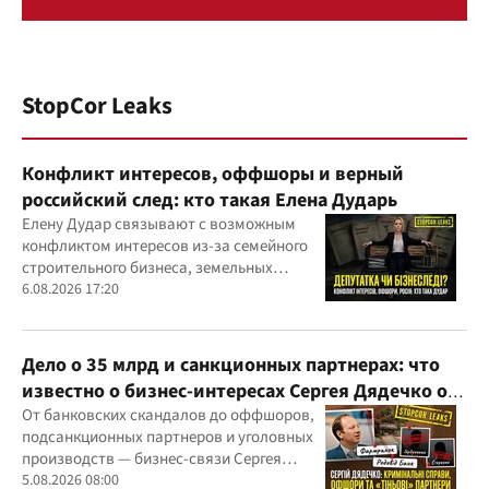
StopCor Leaks
Конфликт интересов, оффшоры и верный
российский след: кто такая Елена Дударь
Елену Дудар связывают с возможным
конфликтом интересов из-за семейного
строительного бизнеса, земельных
скандалов, судебных дел
6.08.2026 17:20
Дело о 35 млрд и санкционных партнерах: что
известно о бизнес-интересах Сергея Дядечко от
"Родовид Банка" до "ФАРМАСЕЛ"
От банковских скандалов до оффшоров,
подсанкционных партнеров и уголовных
производств — бизнес-связи Сергея
Дядечко до сих пор простираются через
5.08.2026 08:00