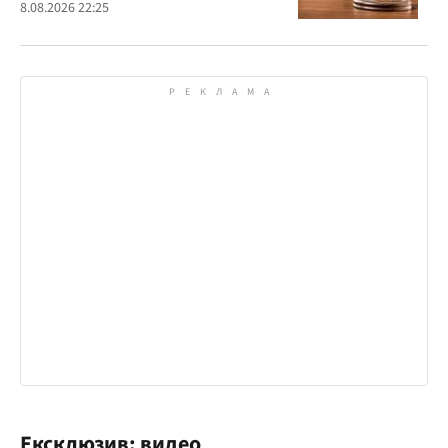
должным образом о дате и месте
8.08.2026 22:25
рассмотрения дела
Ексклюзив: видео