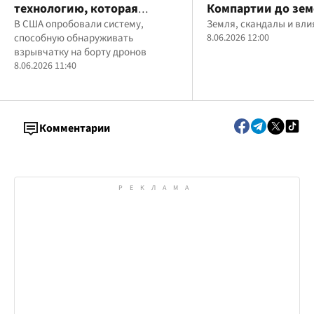
технологию, которая
Компартии до зем
сможет определять
В США опробовали систему,
Минобороны: кто 
Земля, скандалы и вли
способную обнаруживать
8.06.2026 12:00
наличие взрывчатки в
Юрий Дедовец
взрывчатку на борту дронов
дронах
8.06.2026 11:40
Комментарии