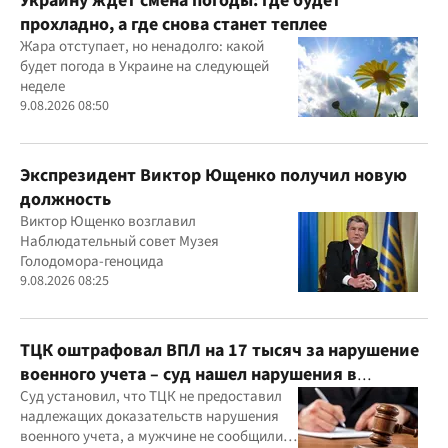
Украину ждет смена погоды: где будет
прохладно, а где снова станет теплее
Жара отступает, но ненадолго: какой
будет погода в Украине на следующей
неделе
9.08.2026 08:50
Экспрезидент Виктор Ющенко получил новую
должность
Виктор Ющенко возглавил
Наблюдательный совет Музея
Голодомора-геноцида
9.08.2026 08:25
ТЦК оштрафовал ВПЛ на 17 тысяч за нарушение
военного учета – суд нашел нарушения в
действиях ТЦК
Суд установил, что ТЦК не предоставил
надлежащих доказательств нарушения
военного учета, а мужчине не сообщили