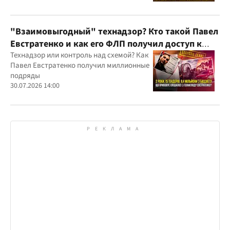
Украину и несколько иностранных
юрисдикций
"Взаимовыгодный" технадзор? Кто такой Павел
Евстратенко и как его ФЛП получил доступ к
бюджетным миллионам?
Технадзор или контроль над схемой? Как
Павел Евстратенко получил миллионные
подряды
30.07.2026 14:00