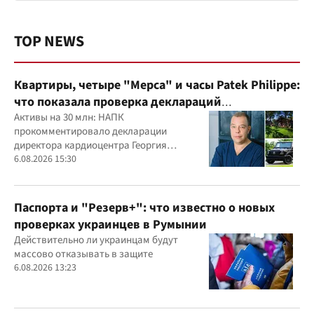
TOP NEWS
Квартиры, четыре "Мерса" и часы Patek Philippe:
что показала проверка деклараций
руководителя детского кардиоцентра
Активы на 30 млн: НАПК
прокомментировало декларации
Маньковского и что говорит НАПК?
директора кардиоцентра Георгия
Маньковского
6.08.2026 15:30
Паспорта и "Резерв+": что известно о новых
проверках украинцев в Румынии
Действительно ли украинцам будут
массово отказывать в защите
6.08.2026 13:23