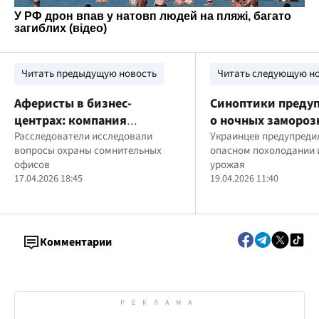
Читать предыдущую новость
Читать следующую н
Аферисты в бизнес-
Синоптики преду
центрах: компания
о ночных заморозк
"Венбест" опровергает
Расследователи исследовали
в нескольких рег
Украинцев предупреди
вопросы охраны сомнительных
опасном похолодании и
причастность к охране
офисов
урожая
мошеннических "офисов"
17.04.2026 18:45
19.04.2026 11:40
(обновлено)
Комментарии