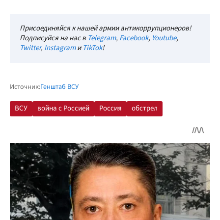
Присоединяйся к нашей армии антикоррупционеров!
Подписуйся на нас в
Telegram
,
Facebook
,
Youtube
,
Twitter
,
Instagram
и
TikTok
!
Источник:
Генштаб ВСУ
ВСУ
война с Россией
Россия
обстрел