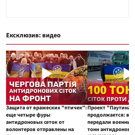
Ексклюзив: видео
Защита от вражеских "птичек":
Проект "Паутина"
еще четыре фуры
продолжается: во
антидроновых сеток от
передали военным
волонтеров отправлены на
тонн антидроновы