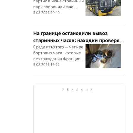
партии в июне столичный
парк пополнили еще
восемью современными
5.08.2026 20:40
машинами
На границе остановили вывоз
старинных часов: находки проверят
эксперты
Среди изъятого — четыре
бортовых часа, которые
вез гражданин Франции, и
настенные часы начала ХХ
5.08.2026 19:22
века, найденные в
автомобиле украинца