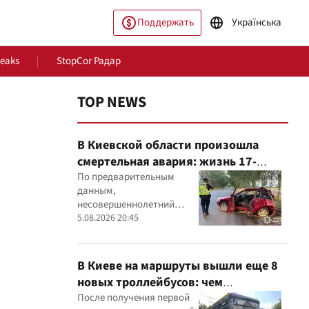
Поддержать
Українська
Leaks
StopCor Радар
TOP NEWS
В Киевской области произошла
смертельная авария: жизнь 17-
летнего водителя спасти не удалось
По предварительным
данным,
несовершеннолетний
ество
Мир
водитель Mitsubishi не
5.08.2026 20:45
справился с управлением,
после чего автомобиль
врезался в дерево
В Киеве на маршруты вышли еще 8
новых троллейбусов: чем
оборудовали транспорт
После получения первой