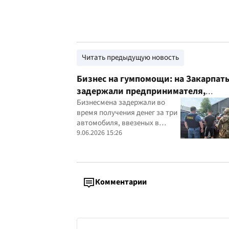
Читать предыдущую новость
Бизнес на гумпомощи: на Закарпат
задержали предпринимателя,
продававшего ввезенные для ВСУ
Бизнесмена задержали во
время получения денег за три
автомобили
автомобиля, ввезеных в
Украину по упрощенной
9.06.2026 15:26
гуманитарной процедуре
Комментарии