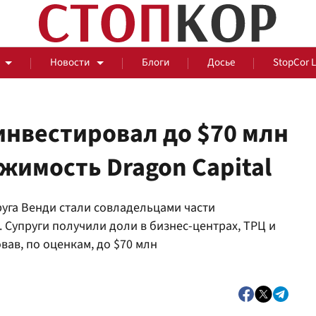
Новости
Блоги
Досье
StopCor 
 инвестировал до $70 млн
жимость Dragon Capital
За оградой
руга Венди стали совладельцами части
События
Общ
. Супруги получили доли в бизнес-центрах, ТРЦ и
вав, по оценкам, до $70 млн