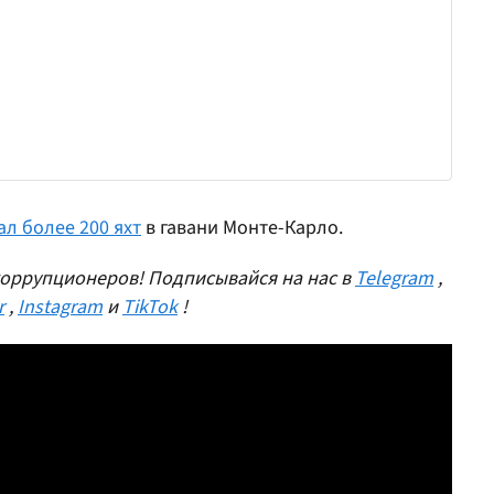
ал более 200 яхт
в гавани Монте-Карло.
оррупционеров! Подписывайся на нас в
Telegram
,
r
,
Instagram
и
TikTok
!