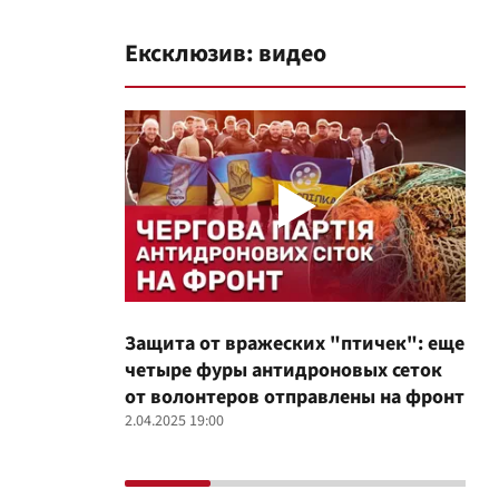
Ексклюзив: видео
Защита от вражеских "птичек": еще
Про
четыре фуры антидроновых сеток
вол
от волонтеров отправлены на фронт
100
2.04.2025 19:00
12.02