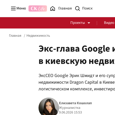
Меню
Главная
Проекты
Видео
Главная
Недвижимость
Экс-глава Google
в киевскую недви
Стоп Политической Коррупции
Честные закупки
ЭксCEO Google Эрик Шмидт и его суп
Политика
Здоровье
недвижимости Dragon Capital в Киеве
логистическом комплексе, инвестиро
Елизавета Кошолап
Журналистка
9.06.2026 15:53