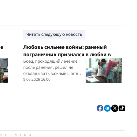
Читать следующую новость
ье
Любовь сильнее войны: раненый
пограничник признался в любви в
госпитале
Боец, проходящий лечение
после ранения, решил не
откладывать важный шаг в
жизни и сделал предложение
9.06.2026 16:00
прямо в больничной палате