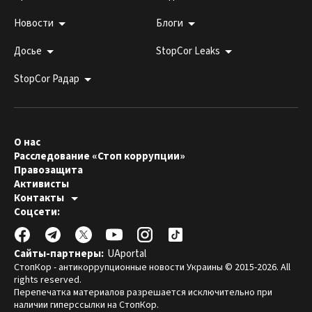
Новости
Блоги
Досье
StopCor Leaks
StopCor Радар
О нас
Расследование «Стоп коррупции»
Правозащита
Активисты
Контакты
Горячая линия:
Соцсети:
044 303 99 33
Редакция СтопКора:
stopcor.org@gmail.com
Юристы:
law@stopcor.org
Правозащитники:
pravo@stopcor.org
Сайты-партнеры:
UAportal
Журналисты-расследователи:
media@stopcor.org
СтопКор - антикоррупционные новости Украины © 2015-2026. All
rights reserved.
Перепечатка материалов разрешается исключительно при
наличии гиперссылки на СтопКор.