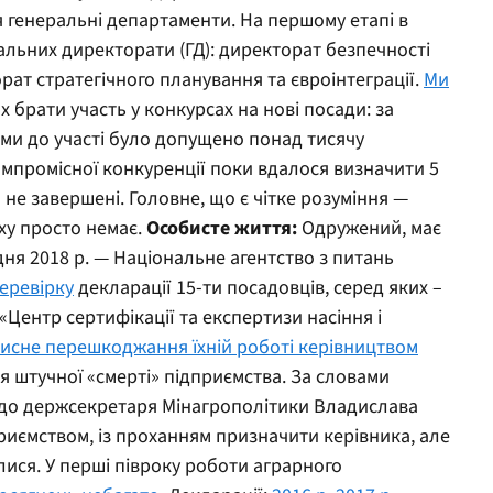
 генеральні департаменти. На першому етапі в
ральних директорати (ГД): директорат безпечності
орат стратегічного планування та євроінтеграції.
Ми
х брати участь у конкурсах на нові посади: за
ми до участі було допущено понад тисячу
компромісної конкуренції поки вдалося визначити 5
не завершені. Головне, що є чітке розуміння —
ху просто немає.
Особисте життя:
Одружений, має
дня 2018 р. — Національне агентство з питань
еревірку
декларації 15-ти посадовців, серед яких –
Центр сертифікації та експертизи насіння і
исне перешкоджання їхній роботі керівництвом
я штучної «смерті» підприємства. За словами
я до держсекретаря Мінагрополітики Владислава
риємством, із проханням призначити керівника, але
алися. У перші півроку роботи аграрного