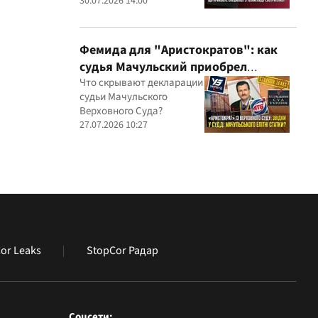
миллионные подряды
30.07.2026 14:00
Фемида для "Аристократов": как
судья Мачульский приобрел
элитное жилье после вердикта в
Что скрывают декларации
судьи Мачульского
пользу застройщика?
Верховного Суда?
27.07.2026 10:27
or Leaks
StopCor Радар
Соцсети: