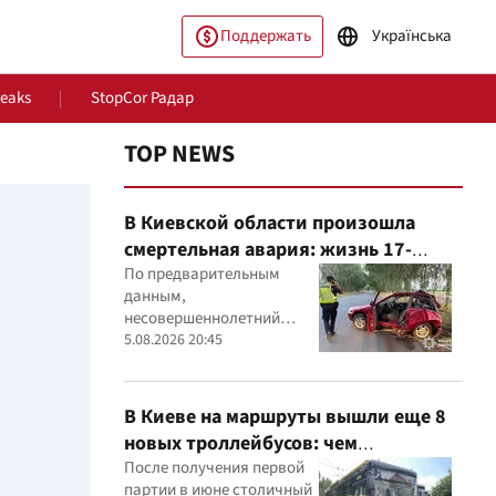
Поддержать
Українська
Leaks
StopCor Радар
TOP NEWS
В Киевской области произошла
смертельная авария: жизнь 17-
летнего водителя спасти не удалось
По предварительным
данным,
несовершеннолетний
водитель Mitsubishi не
5.08.2026 20:45
ество
Мир
справился с управлением,
после чего автомобиль
врезался в дерево
В Киеве на маршруты вышли еще 8
новых троллейбусов: чем
оборудовали транспорт
После получения первой
партии в июне столичный