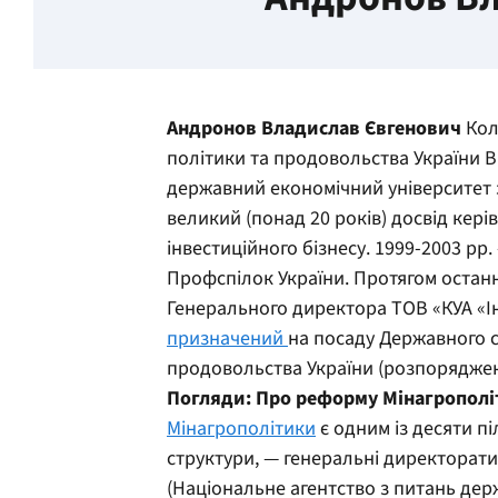
Андронов Владислав Євгенович
Кол
політики та продовольства України Ві
державний економічний університет з
великий (понад 20 років) досвід кері
інвестиційного бізнесу. 1999-2003 рр
Профспілок України. Протягом останн
Генерального директора ТОВ «КУА «Інв
призначений
на посаду Державного с
продовольства України (розпорядженн
Погляди:
Про реформу Мінагрополі
Мінагрополітики
є одним із десяти п
структури, — генеральні директорати.
(Національне агентство з питань дер