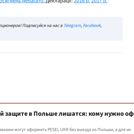
осягнень небагато.
Декларації:
2016 р.
2017 р.
ционеров! Подписуйся на нас в
Telegram
,
Facebook
,
й защите в Польше лишатся: кому нужно о
вками могут оформить PESEL UKR без выезда из Польши, а для их