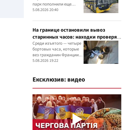
парк пополнили еще
восемью современными
5.08.2026 20:40
машинами
На границе остановили вывоз
старинных часов: находки проверят
эксперты
Среди изъятого — четыре
бортовых часа, которые
вез гражданин Франции, и
настенные часы начала ХХ
5.08.2026 19:22
века, найденные в
автомобиле украинца
Ексклюзив: видео