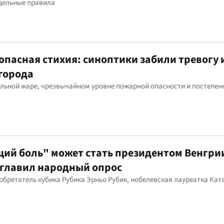
дельные правила
опасная стихия: синоптики забили тревогу 
города
льной жаре, чрезвычайном уровне пожарной опасности и постепен
ий боль" может стать президентом Венгрии
зглавил народный опрос
обретатель кубика Рубика Эрньо Рубик, нобелевская лауреатка Кат