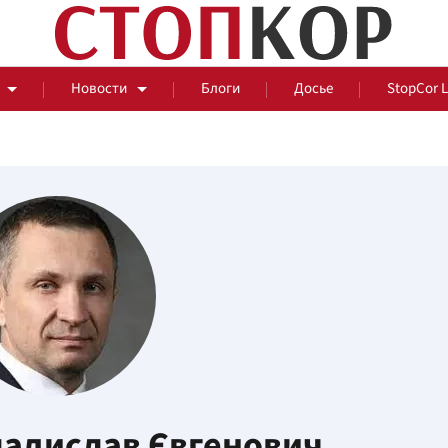
Новости
Блоги
Досье
StopCor 
За оградой
События
Общ
адислав Євгенович