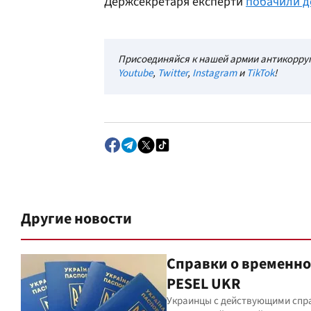
Держсекретаря експерти
побачили д
Присоединяйся к нашей армии антикорруп
Youtube
,
Twitter
,
Instagram
и
TikTok
!
Другие новости
Справки о временно
PESEL UKR
Украинцы с действующими спра