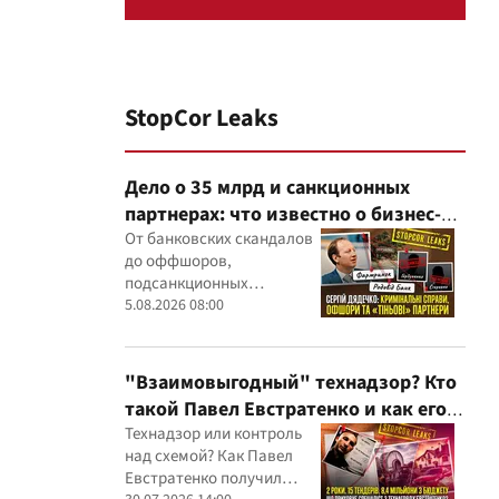
StopCor Leaks
Дело о 35 млрд и санкционных
партнерах: что известно о бизнес-
интересах Сергея Дядечко от
От банковских скандалов
до оффшоров,
"Родовид Банка" до "ФАРМАСЕЛ"
подсанкционных
партнеров и уголовных
5.08.2026 08:00
производств — бизнес-
связи Сергея Дядечко до
сих пор простираются
"Взаимовыгодный" технадзор? Кто
через Украину и несколько
такой Павел Евстратенко и как его
иностранных юрисдикций
ФЛП получил доступ к бюджетным
Технадзор или контроль
над схемой? Как Павел
миллионам?
Евстратенко получил