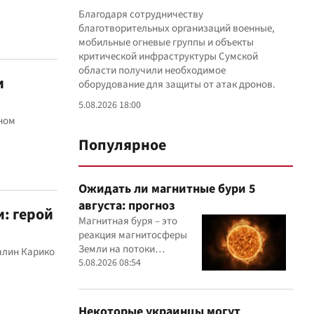
Благодаря сотрудничеству
благотворительных организаций военные,
мобильные огневые группы и объекты
критической инфраструктуры Сумской
области получили необходимое
и
оборудование для защиты от атак дронов.
5.08.2026 18:00
ном
Популярное
Ожидать ли магнитные бури 5
августа: прогноз
: герой
Магнитная буря – это
реакция магнитосферы
Земли на потоки
алин Карико
заряженных частиц,
5.08.2026 08:54
поступающих от Солнца
Некоторые украинцы могут