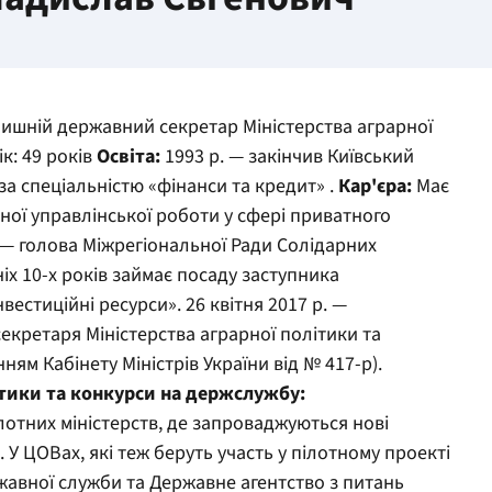
ишній державний секретар Міністерства аграрної
к: 49 років
Освіта:
1993 р. — закінчив Київський
а спеціальністю «фінанси та кредит» .
Кар'єра:
Має
вної управлінської роботи у сфері приватного
. — голова Міжрегіональної Ради Солідарних
іх 10-х років займає посаду заступника
естиційні ресурси». 26 квітня 2017 р. —
екретаря Міністерства аграрної політики та
ям Кабінету Міністрів України від № 417-р).
тики та конкурси на держслужбу:
ілотних міністерств, де запроваджуються нові
 У ЦОВах, які теж беруть участь у пілотному проекті
жавної служби та Державне агентство з питань