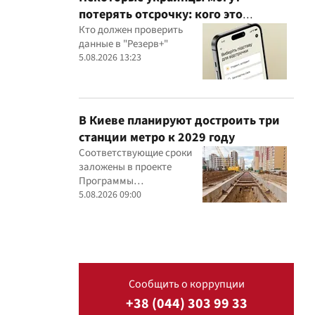
потерять отсрочку: кого это
касается
Кто должен проверить
данные в "Резерв+"
5.08.2026 13:23
В Киеве планируют достроить три
станции метро к 2029 году
Соответствующие сроки
заложены в проекте
Программы
экономического и
5.08.2026 09:00
социального развития
столицы на 2027-2029 годы
Сообщить о коррупции
+38 (044) 303 99 33