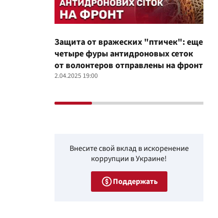
Защита от вражеских "птичек": еще
Про
четыре фуры антидроновых сеток
вол
от волонтеров отправлены на фронт
100
2.04.2025 19:00
12.02
Внесите свой вклад в искоренение
коррупции в Украине!
Поддержать