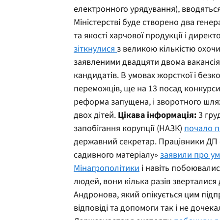
електронного урядування), вводяться
Міністерстві буде створено два гене
та якості харчової продукції і директ
зіткнулися
з великою кількістю охочи
заявленими двадцяти двома вакансія
кандидатів. В умовах жорсткої і без
переможців, ще на 13 посад конкурси 
реформа запущена, і зворотного шля
двох дітей.
Цікава інформація:
3 гру
запобігання корупції (НАЗК)
почало п
державний секретар. Працівники ДП «
садивного матеріалу»
заявили про ум
Мінагрополітики
і навіть побоювалис
людей, вони кілька разів зверталис
Андронова, який опікується цим підп
відповіді та допомоги так і не дочек