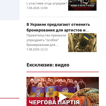
участием агробарона Тарасова?
с участием отца-агрария?
7.08.2026 13:00
В Украине предлагают отменить
бронирование для артистов и
телеведущих: появилась петиция
Правительство призвали
упразднить "особое"
бронирование для
представителей шоу-
7.08.2026 12:13
бизнеса
Ексклюзив: видео