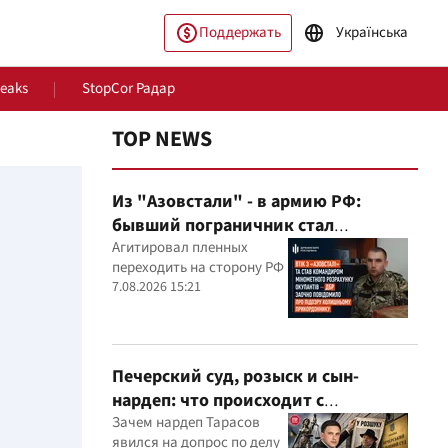
Поддержать
Українська
Leaks
StopCor Радар
TOP NEWS
Из "Азовстали" - в армию РФ:
бывший пограничник стал
командиром минометного расчета
Агитировал пленных
переходить на сторону РФ
оккупантов
7.08.2026 15:21
ество
Мир
Печерский суд, розыск и сын-
нардеп: что происходит с
уголовными производствами с
Зачем нардеп Тарасов
явился на допрос по делу