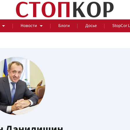
Новости
Блоги
Досье
StopCor 
За оградой
События
Общ
н Данилишин