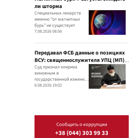
ли шторма
Специальных лекарств
именно "от магнитных
бурь" не существует
7.08.2026 08:56
Передавал ФСБ данные о позициях
ВСУ: священнослужителя УПЦ (МП)
приговорили к 15 годам
Суд признал клирика
виновным в
государственной измене и
постановил конфисковать
6.08.2026 19:02
его имущество
Сообщить о коррупции
+38 (044) 303 99 33