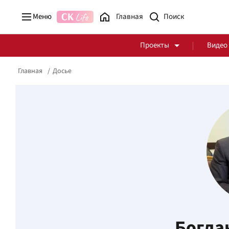
Меню
Главная
Проекты
Видео
Главная
Досье
Стоп Политической Коррупции
Честные закупки
Политика
Здоровье
Богда