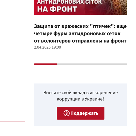
Защита от вражеских "птичек": еще
Про
четыре фуры антидроновых сеток
вол
от волонтеров отправлены на фронт
100
2.04.2025 19:00
12.02
Внесите свой вклад в искоренение
коррупции в Украине!
Поддержать