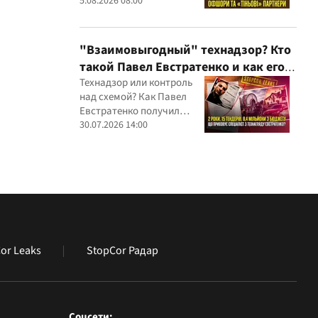
партнеров и уголовных
5.08.2026 08:00
производств — бизнес-
связи Сергея Дядечко до
сих пор простираются
"Взаимовыгодный" технадзор? Кто
через Украину и несколько
такой Павел Евстратенко и как его
иностранных юрисдикций
ФЛП получил доступ к бюджетным
Технадзор или контроль
над схемой? Как Павел
миллионам?
Евстратенко получил
миллионные подряды
30.07.2026 14:00
or Leaks
StopCor Радар
Соцсети: