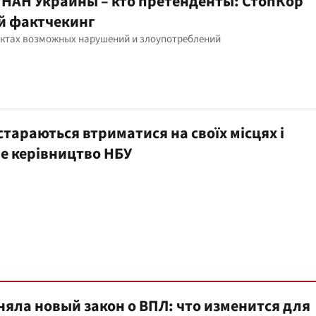
НАН Украины – кто претенденты: СтопКор
й фактчекинг
актах возможных нарушений и злоупотреблений
тараються втриматися на своїх місцях і
е керівництво НБУ
няла новый закон о ВПЛ: что изменится для