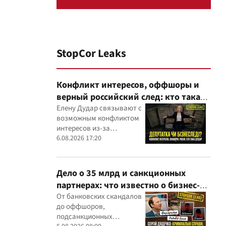
StopCor Leaks
Конфликт интересов, оффшоры и
верный российский след: кто такая
Елена Дударь
Елену Дудар связывают с
возможным конфликтом
интересов из-за
семейного строительного
6.08.2026 17:20
бизнеса, земельных
скандалов, судебных дел
Дело о 35 млрд и санкционных
партнерах: что известно о бизнес-
интересах Сергея Дядечко от
От банковских скандалов
до оффшоров,
"Родовид Банка" до "ФАРМАСЕЛ"
подсанкционных