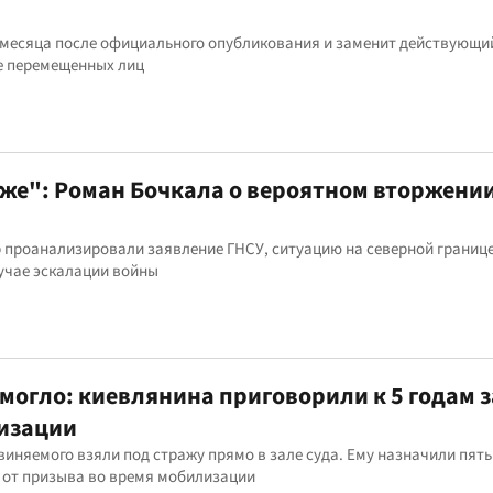
и месяца после официального опубликования и заменит действующи
е перемещенных лиц
уже": Роман Бочкала о вероятном вторжени
 проанализировали заявление ГНСУ, ситуацию на северной границе
учае эскалации войны
могло: киевлянина приговорили к 5 годам з
лизации
иняемого взяли под стражу прямо в зале суда. Ему назначили пять
 от призыва во время мобилизации