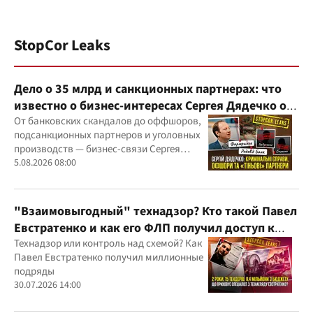
StopCor Leaks
Дело о 35 млрд и санкционных партнерах: что
известно о бизнес-интересах Сергея Дядечко от
"Родовид Банка" до "ФАРМАСЕЛ"
От банковских скандалов до оффшоров,
подсанкционных партнеров и уголовных
производств — бизнес-связи Сергея
Дядечко до сих пор простираются через
5.08.2026 08:00
Украину и несколько иностранных
юрисдикций
"Взаимовыгодный" технадзор? Кто такой Павел
Евстратенко и как его ФЛП получил доступ к
бюджетным миллионам?
Технадзор или контроль над схемой? Как
Павел Евстратенко получил миллионные
подряды
30.07.2026 14:00