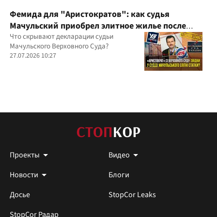
Фемида для "Аристократов": как судья
Мачульский приобрел элитное жилье после
вердикта в пользу застройщика?
Что скрывают декларации судьи
Мачульского Верховного Суда?
27.07.2026 10:27
Проекты
Видео
Новости
Блоги
Досье
StopCor Leaks
StopCor Радар