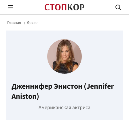
Главная
Досье
Стоп Политической Коррупции
Честн
Дженнифер Энистон (Jennifer
Политика
Здор
Aniston)
Американская актриса