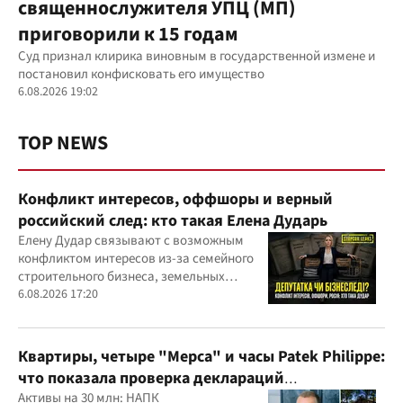
священнослужителя УПЦ (МП)
приговорили к 15 годам
Суд признал клирика виновным в государственной измене и
постановил конфисковать его имущество
6.08.2026 19:02
TOP NEWS
Конфликт интересов, оффшоры и верный
российский след: кто такая Елена Дударь
Елену Дудар связывают с возможным
конфликтом интересов из-за семейного
строительного бизнеса, земельных
скандалов, судебных дел
6.08.2026 17:20
Квартиры, четыре "Мерса" и часы Patek Philippe:
что показала проверка деклараций
руководителя детского кардиоцентра
Активы на 30 млн: НАПК