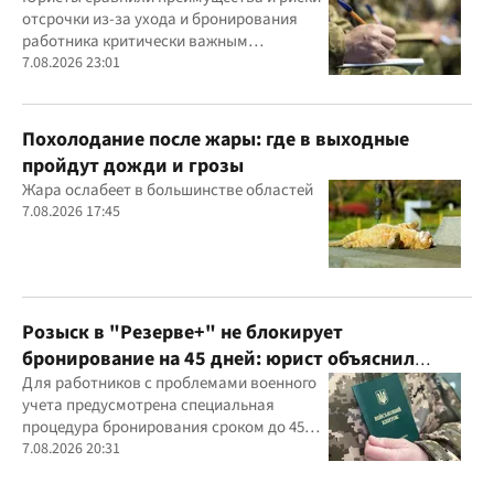
отсрочки из-за ухода и бронирования
работника критически важным
предприятием
7.08.2026 23:01
Похолодание после жары: где в выходные
пройдут дожди и грозы
Жара ослабеет в большинстве областей
7.08.2026 17:45
Розыск в "Резерве+" не блокирует
бронирование на 45 дней: юрист объяснил
важный нюанс
Для работников с проблемами военного
учета предусмотрена специальная
процедура бронирования сроком до 45
дней
7.08.2026 20:31