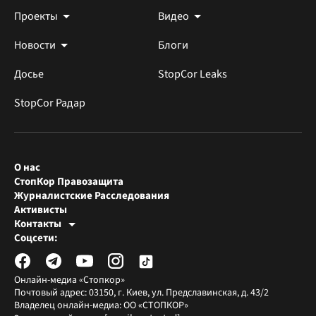
Проекты
Видео
Новости
Блоги
Досье
StopCor Leaks
StopCor Радар
О нас
СтопКор Правозащита
Журналистские Расследования
Активисты
Контакты
Редакция СтопКора
Соцсети:
[email protected]
Журналисты-расследователи
[email protected]
Онлайн-медиа «Стопкор»
Почтовый адрес: 03150, г. Киев, ул. Предславинская, д. 43/2
Владелец онлайн-медиа: ОО «СТОПКОР»