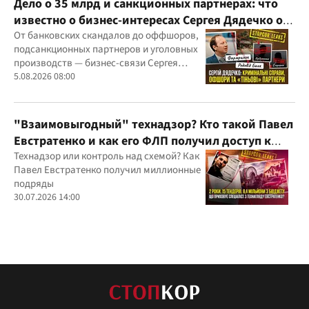
Дело о 35 млрд и санкционных партнерах: что
известно о бизнес-интересах Сергея Дядечко от
"Родовид Банка" до "ФАРМАСЕЛ"
От банковских скандалов до оффшоров,
подсанкционных партнеров и уголовных
производств — бизнес-связи Сергея
Дядечко до сих пор простираются через
5.08.2026 08:00
Украину и несколько иностранных
юрисдикций
"Взаимовыгодный" технадзор? Кто такой Павел
Евстратенко и как его ФЛП получил доступ к
бюджетным миллионам?
Технадзор или контроль над схемой? Как
Павел Евстратенко получил миллионные
подряды
30.07.2026 14:00