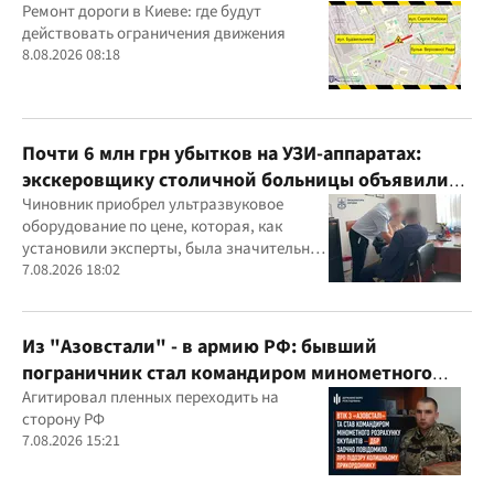
Ремонт дороги в Киеве: где будут
действовать ограничения движения
8.08.2026 08:18
Почти 6 млн грн убытков на УЗИ-аппаратах:
экскеровщику столичной больницы объявили
подозрение
Чиновник приобрел ультразвуковое
оборудование по цене, которая, как
установили эксперты, была значительно
выше рыночной
7.08.2026 18:02
Из "Азовстали" - в армию РФ: бывший
пограничник стал командиром минометного
расчета оккупантов
Агитировал пленных переходить на
сторону РФ
7.08.2026 15:21