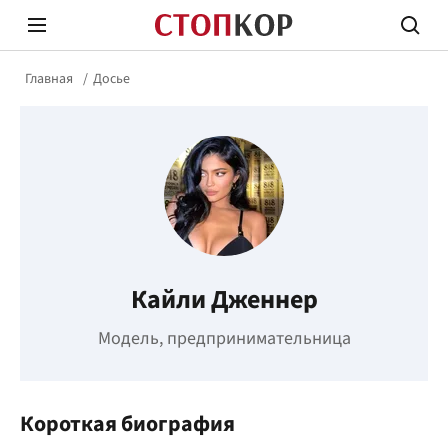
Главная
Досье
Стоп Политической Коррупции
Честн
Кайли Дженнер
Политика
Здор
Модель, предпринимательница
Короткая биография