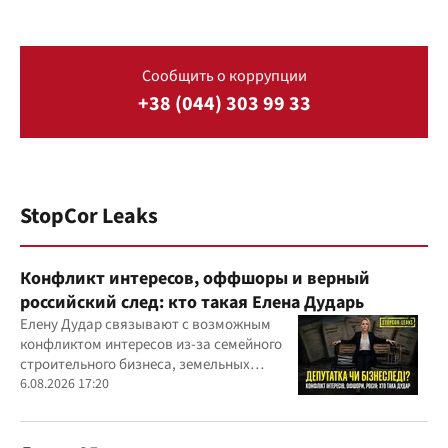
Сообщить о коррупции
+38 (044) 303 99 33
StopCor Leaks
Конфликт интересов, оффшоры и верный
российский след: кто такая Елена Дударь
Елену Дудар связывают с возможным
конфликтом интересов из-за семейного
строительного бизнеса, земельных
скандалов, судебных дел
6.08.2026 17:20