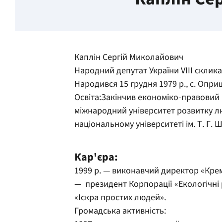
Каплін Сергій Миколайович
Народний депутат України VIII склик
Народився 15 грудня 1979 р., с. Опри
Освіта:Закінчив економіко-правовий 
міжнародний університет розвитку лю
національному університеті ім. Т. Г. 
Кар'єра:
1999 р. — виконавчий директор «Кре
— президент Корпорації «Екологічні 
«Іскра простих людей».
Громадська активність: