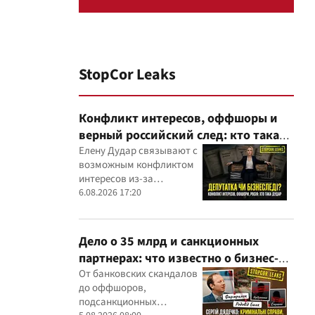
StopCor Leaks
Конфликт интересов, оффшоры и
верный российский след: кто такая
Елена Дударь
Елену Дудар связывают с
возможным конфликтом
интересов из-за
семейного строительного
6.08.2026 17:20
бизнеса, земельных
скандалов, судебных дел
Дело о 35 млрд и санкционных
партнерах: что известно о бизнес-
интересах Сергея Дядечко от
От банковских скандалов
до оффшоров,
"Родовид Банка" до "ФАРМАСЕЛ"
подсанкционных