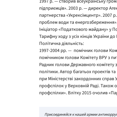
1997 р. — створив всеукраїнську гром
підприємців». 2003 р. — директор Аг
партнерства «Укрексімцентр». 2007 р
проблем води та енергозбереження». 
Ініціатор «Податкового майдану» у По
Тарифну ходу з усіх кінців України до 
Політична діяльність:
1997-2004 рр. — помічник голови Комі
помічником голови Комітету ВРУ з пи
Радник голови Державного комітету з
політики. Автор багатьох проектів та 
при Міністерстві закордонних справ 
профспілок у Верховній Раді. Також 
профспілки». Влітку 2015 очолив «Па
Присоединяйся к нашей армии антикорруп