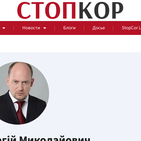
Новости
Блоги
Досье
StopCor 
За оградой
События
Общ
ргій Миколайович