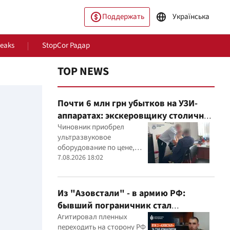
Поддержать
Українська
Leaks
StopCor Радар
TOP NEWS
Почти 6 млн грн убытков на УЗИ-
аппаратах: экскеровщику столичной
больницы объявили подозрение
Чиновник приобрел
ультразвуковое
оборудование по цене,
которая, как установили
7.08.2026 18:02
ество
Мир
эксперты, была
значительно выше
рыночной
Из "Азовстали" - в армию РФ:
бывший пограничник стал
командиром минометного расчета
Агитировал пленных
переходить на сторону РФ