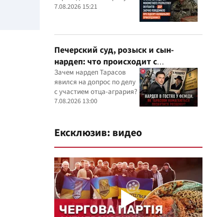
оккупантов
7.08.2026 15:21
Печерский суд, розыск и сын-
нардеп: что происходит с
уголовными производствами с
Зачем нардеп Тарасов
явился на допрос по делу
участием агробарона Тарасова?
с участием отца-агрария?
7.08.2026 13:00
Ексклюзив: видео