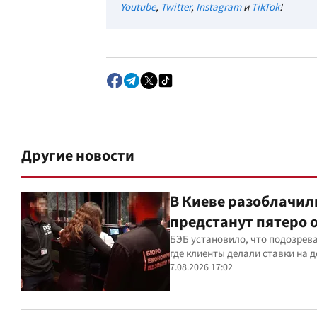
Youtube
,
Twitter
,
Instagram
и
TikTok
!
Другие новости
В Киеве разоблачили
предстанут пятеро 
БЭБ установило, что подозрев
где клиенты делали ставки на д
7.08.2026 17:02