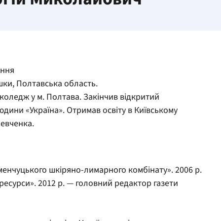
ання
шки, Полтавська область.
коледж у м. Полтава. Закінчив відкритий
дини «Україна». Отримав освіту в Київському
Шевченка.
менчуцького шкіряно-лимарного комбінату». 2006 р.
ресурси». 2012 р. — головний редактор газети