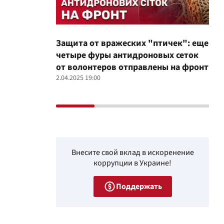
Защита от вражеских "птичек": еще
Про
четыре фуры антидроновых сеток
вол
от волонтеров отправлены на фронт
100
2.04.2025 19:00
12.02
Внесите свой вклад в искоренение
коррупции в Украине!
Поддержать