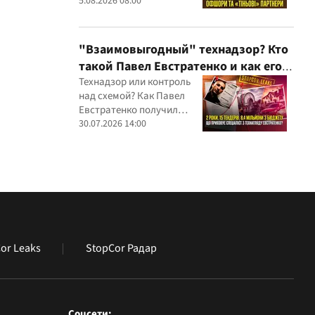
партнеров и уголовных
5.08.2026 08:00
производств — бизнес-
связи Сергея Дядечко до
сих пор простираются
"Взаимовыгодный" технадзор? Кто
через Украину и несколько
такой Павел Евстратенко и как его
иностранных юрисдикций
ФЛП получил доступ к бюджетным
Технадзор или контроль
над схемой? Как Павел
миллионам?
Евстратенко получил
миллионные подряды
30.07.2026 14:00
or Leaks
StopCor Радар
Соцсети: