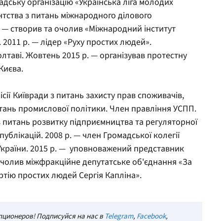
адську організацію «Українська ліга молодих
ентства з питань міжнародного ділового
. — створив та очолив «Міжнародний інститут
2011 р. — лідер «Руху простих людей».
лтаві. Жовтень 2015 р. — організував протестну
Києва.
сії Київради з питань захисту прав споживачів,
тань промислової політики. Член правління УСПП.
 питань розвитку підприємництва та регуляторної
публікацій. 2008 р. — член Громадської колегії
України. 2015 р. — уповноважений представник
очолив міжфракційне депутатське об'єднання «За
ртію простих людей Сергія Капліна».
ционеров! Подписуйся на нас в
Telegram
,
Facebook
,