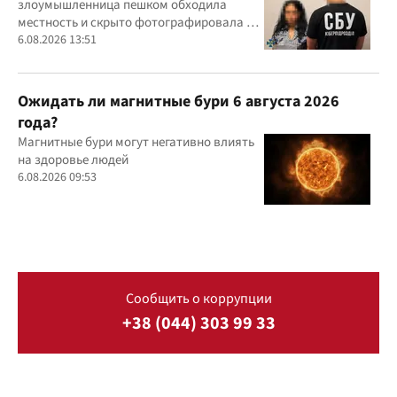
злоумышленница пешком обходила
местность и скрыто фотографировала и
обозначала на гугл-картах объекты
6.08.2026 13:51
Ожидать ли магнитные бури 6 августа 2026
года?
Магнитные бури могут негативно влиять
на здоровье людей
6.08.2026 09:53
Сообщить о коррупции
+38 (044) 303 99 33