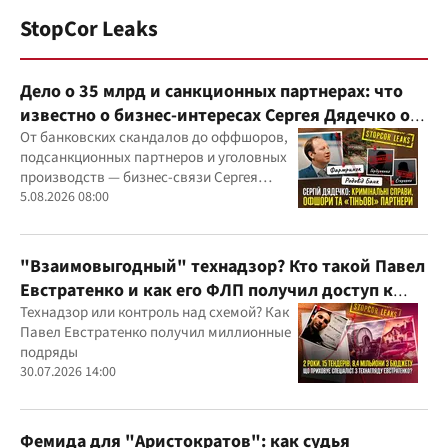
StopCor Leaks
Дело о 35 млрд и санкционных партнерах: что
известно о бизнес-интересах Сергея Дядечко от
"Родовид Банка" до "ФАРМАСЕЛ"
От банковских скандалов до оффшоров,
подсанкционных партнеров и уголовных
производств — бизнес-связи Сергея
Дядечко до сих пор простираются через
5.08.2026 08:00
Украину и несколько иностранных
юрисдикций
"Взаимовыгодный" технадзор? Кто такой Павел
Евстратенко и как его ФЛП получил доступ к
бюджетным миллионам?
Технадзор или контроль над схемой? Как
Павел Евстратенко получил миллионные
подряды
30.07.2026 14:00
Фемида для "Аристократов": как судья