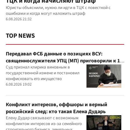
ТЦК и когда начисляют штраф
Юристы объяснили, нужно ли идти в ТЦК с повесткой с
ошибками и когда могут наложить штраф
6.08.2026 21:32
TOP NEWS
Передавал ФСБ данные о позициях ВСУ:
священнослужителя УПЦ (МП) приговорили к 15
годам
Суд признал клирика виновным в
государственной измене и постановил
конфисковать его имущество
6.08.2026 19:02
Конфликт интересов, оффшоры и верный
российский след: кто такая Елена Дударь
Елену Дудар связывают с возможным
конфликтом интересов из-за семейного
строительного бизнеса, земельных