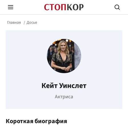
Главная
Досье
Стоп Политической Коррупции
Честн
Кейт Уинслет
Политика
Здор
Актриса
Короткая биография