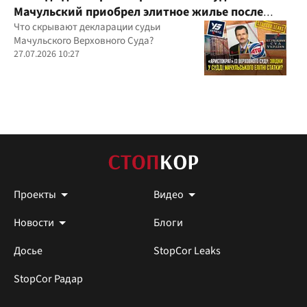
Мачульский приобрел элитное жилье после
вердикта в пользу застройщика?
Что скрывают декларации судьи
Мачульского Верховного Суда?
27.07.2026 10:27
Проекты
Видео
Новости
Блоги
Досье
StopCor Leaks
StopCor Радар