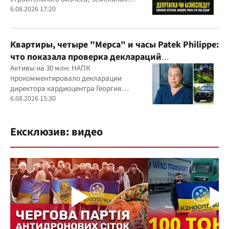
скандалов, судебных дел
6.08.2026 17:20
Квартиры, четыре "Мерса" и часы Patek Philippe:
что показала проверка деклараций
руководителя детского кардиоцентра
Активы на 30 млн: НАПК
прокомментировало декларации
Маньковского и что говорит НАПК?
директора кардиоцентра Георгия
Маньковского
6.08.2026 15:30
Ексклюзив: видео