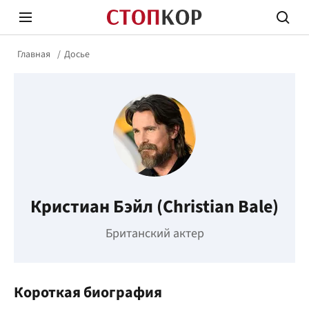
Главная
Досье
Стоп Политической Коррупции
Честн
Кристиан Бэйл (Christian Bale)
Политика
Здор
Британский актер
Короткая биография