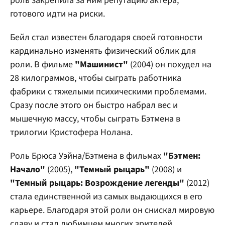
роль закрепила за ним репутацию актера,
готового идти на риски.
Бейл стал известен благодаря своей готовности
кардинально изменять физический облик для
роли. В фильме
"Машинист"
(2004) он похудел на
28 килограммов, чтобы сыграть работника
фабрики с тяжелыми психическими проблемами.
Сразу после этого он быстро набрал вес и
мышечную массу, чтобы сыграть Бэтмена в
трилогии Кристофера Нолана.
Роль Брюса Уэйна/Бэтмена в фильмах
"Бэтмен:
Начало"
(2005),
"Темный рыцарь"
(2008) и
"Темный рыцарь: Возрождение легенды"
(2012)
стала единственной из самых выдающихся в его
карьере. Благодаря этой роли он снискал мировую
славу и стал любимцем многих зрителей.