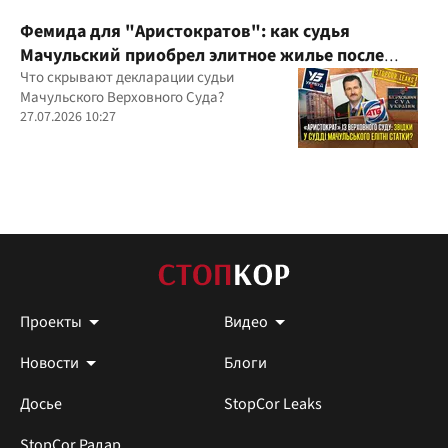
Фемида для "Аристократов": как судья
Мачульский приобрел элитное жилье после
вердикта в пользу застройщика?
Что скрывают декларации судьи
Мачульского Верховного Суда?
27.07.2026 10:27
Проекты
Видео
Новости
Блоги
Досье
StopCor Leaks
StopCor Радар