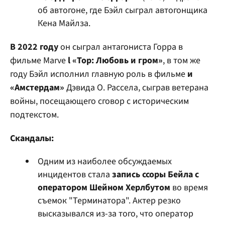
об автогоне, где Бэйл сыграл автогонщика
Кена Майлза.
В 2022 году
он сыграл антагониста Горра в
фильме Marve
l «Тор: Любовь и гром»
, в том же
году Бэйл исполнил главную роль в фильме
и
«Амстердам»
Дэвида О. Рассела, сыграв ветерана
войны, посещающего сговор с историческим
подтекстом.
Скандалы:
Одним из наиболее обсуждаемых
инцидентов стала
запись ссоры Бейла с
оператором Шейном Херлбутом
во время
съемок "Терминатора". Актер резко
высказывался из-за того, что оператор