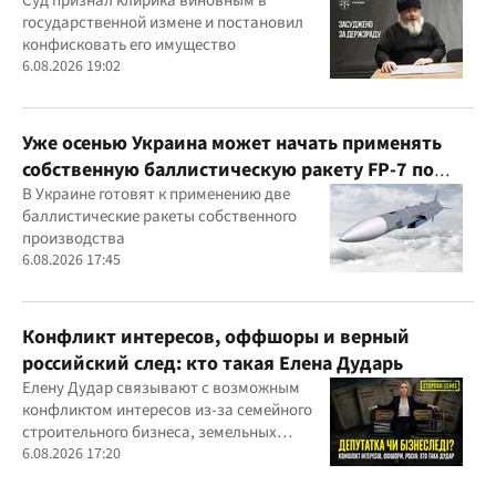
годам
Суд признал клирика виновным в
государственной измене и постановил
конфисковать его имущество
6.08.2026 19:02
Уже осенью Украина может начать применять
собственную баллистическую ракету FP-7 по
вражеским целям
В Украине готовят к применению две
баллистические ракеты собственного
производства
6.08.2026 17:45
Конфликт интересов, оффшоры и верный
российский след: кто такая Елена Дударь
Елену Дудар связывают с возможным
конфликтом интересов из-за семейного
строительного бизнеса, земельных
скандалов, судебных дел
6.08.2026 17:20