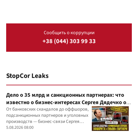
Сообщить о коррупции
+38 (044) 303 99 33
StopCor Leaks
Дело о 35 млрд и санкционных партнерах: что
известно о бизнес-интересах Сергея Дядечко от
"Родовид Банка" до "ФАРМАСЕЛ"
От банковских скандалов до оффшоров,
подсанкционных партнеров и уголовных
производств — бизнес-связи Сергея
Дядечко до сих пор простираются через
5.08.2026 08:00
Украину и несколько иностранных