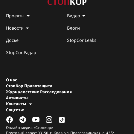
Проекты
Видео
Новости
Блоги
Досье
StopCor Leaks
StopCor Радар
О нас
СтопКор Правозащита
Журналистские Расследования
Активисты
Контакты
Редакция СтопКора
Соцсети:
[email protected]
Журналисты-расследователи
[email protected]
Онлайн-медиа «Стопкор»
Почтовый адрес: 03150, г. Киев, ул. Предславинская, д. 43/2