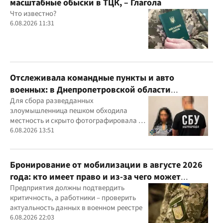
масштабные обыски в ТЦК, – Глагола
Что известно?
6.08.2026 11:31
Отслеживала командные пункты и авто
военных: в Днепропетровской области
задержали агентку ФСБ
Для сбора разведданных
злоумышленница пешком обходила
местность и скрыто фотографировала и
обозначала на гугл-картах объекты
6.08.2026 13:51
Бронирование от мобилизации в августе 2026
года: кто имеет право и из-за чего может
отказать
Предприятия должны подтвердить
критичность, а работники – проверить
актуальность данных в военном реестре
6.08.2026 22:03