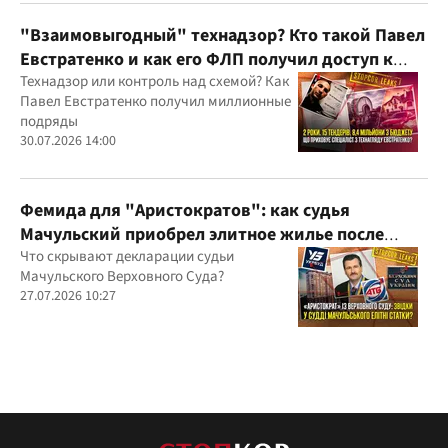
юрисдикций
"Взаимовыгодный" технадзор? Кто такой Павел
Евстратенко и как его ФЛП получил доступ к
бюджетным миллионам?
Технадзор или контроль над схемой? Как
Павел Евстратенко получил миллионные
подряды
30.07.2026 14:00
Фемида для "Аристократов": как судья
Мачульский приобрел элитное жилье после
вердикта в пользу застройщика?
Что скрывают декларации судьи
Мачульского Верховного Суда?
27.07.2026 10:27