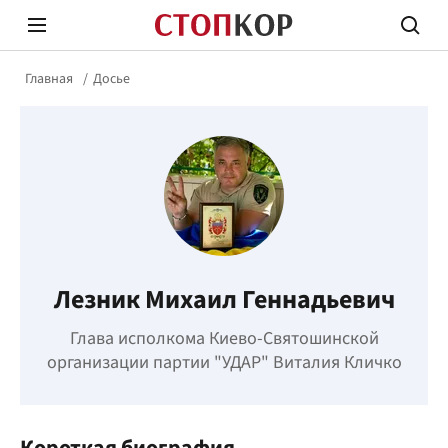
Главная
Досье
Стоп Политической Коррупции
Честн
Лезник Михаил Геннадьевич
Политика
Здор
Глава исполкома Киево-Святошинской
организации партии "УДАР" Виталия Кличко