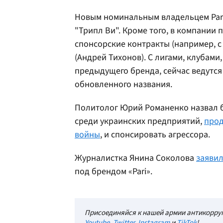
Новым номинальным владельцем Parib
"Трипл Ви". Кроме того, в компании
спонсорские контракты (например, с
(Андрей Тихонов). С лигами, клубами
предыдущего бренда, сейчас ведутс
обновленного названия.
Политолог Юрий Романенко назвал б
среди украинских предприятий,
прод
войны
, и спонсировать агрессора.
Журналистка Янина Соколова
заяви
под брендом «Pari».
Присоединяйся к нашей армии антикорруп
Youtube
,
Twitter
,
Instagram
и
TikTok
!