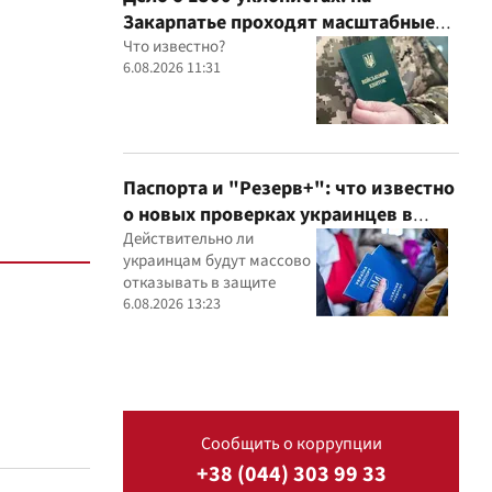
Закарпатье проходят масштабные
обыски в ТЦК, – Глагола
Что известно?
6.08.2026 11:31
Паспорта и "Резерв+": что известно
о новых проверках украинцев в
Румынии
Действительно ли
украинцам будут массово
отказывать в защите
6.08.2026 13:23
Сообщить о коррупции
+38 (044) 303 99 33