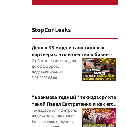
StopCor Leaks
Дело о 35 млрд и санкционных
партнерах: что известно о бизнес-
интересах Сергея Дядечко от
От банковских скандалов
до оффшоров,
"Родовид Банка" до "ФАРМАСЕЛ"
подсанкционных
партнеров и уголовных
5.08.2026 08:00
производств — бизнес-
связи Сергея Дядечко до
сих пор простираются
"Взаимовыгодный" технадзор? Кто
через Украину и несколько
такой Павел Евстратенко и как его
иностранных юрисдикций
ФЛП получил доступ к бюджетным
Технадзор или контроль
над схемой? Как Павел
миллионам?
Евстратенко получил