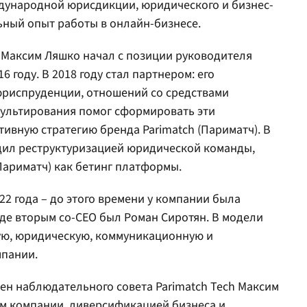
дународной юрисдикции, юридического и бизнес-
ьный опыт работы в онлайн-бизнесе.
) Максим Ляшко начал с позиции руководителя
 году. В 2018 году стал партнером: его
риспруденции, отношений со средствами
ультирования помог сформировать эти
ивную стратегию бренда Parimatch (Париматч). В
дил реструктуризацией юридической команды,
ариматч) как бетинг платформы.
22 года – до этого времени у компании была
 где вторым co-CEO был Роман Сиротян. В модели
ую, юридическую, коммуникационную и
мпании.
лен наблюдательного совета Parimatch Tech Максим
ем компании, диверсификацией бизнеса и