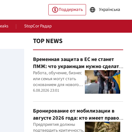
Поддержать
Українська
Leaks
StopCor Радар
TOP NEWS
Временная защита в ЕС не станет
ПМЖ: что украинцам нужно сделать
до 2028 года
Работа, обучение, бизнес
или семья могут стать
основанием для нового
статуса в ЕС
6.08.2026 23:01
ество
Мир
Бронирование от мобилизации в
августе 2026 года: кто имеет право
и из-за чего может отказать
Предприятия должны
подтвердить критичность,