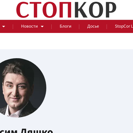
Новости
Блоги
Досье
StopCor 
За оградой
События
Общ
сим Ляшко