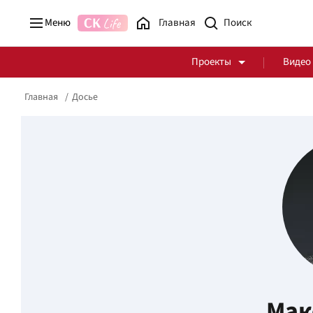
Меню
Главная
Проекты
Видео
Главная
Досье
Стоп Политической Коррупции
Честные закупки
Политика
Здоровье
Мак