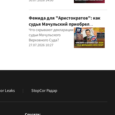
миллионные подряды
30.07.2026 14:00
Фемида для "Аристократов": как
судья Мачульский приобрел
элитное жилье после вердикта в
Что скрывают декларации
судьи Мачульского
пользу застройщика?
Верховного Суда?
27.07.2026 10:27
or Leaks
StopCor Радар
Соцсети: