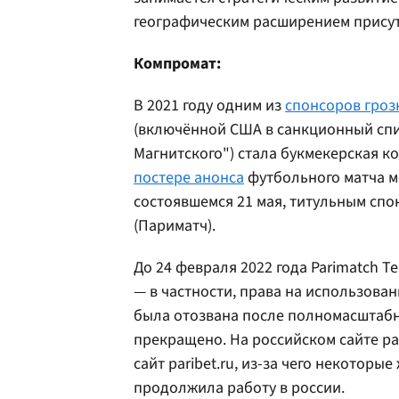
географическим расширением присутс
Компромат:
В 2021 году одним из
спонсоров гроз
(включённой США в санкционный спи
Магнитского") стала букмекерская ко
постере анонса
футбольного матча м
состоявшемся 21 мая, титульным спо
(Париматч).
До 24 февраля 2022 года Parimatch 
— в частности, права на использова
была отозвана после полномасштабн
прекращено. На российском сайте par
сайт paribet.ru, из-за чего некоторы
продолжила работу в россии.