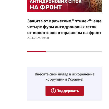
Защита от вражеских "птичек": еще
Про
четыре фуры антидроновых сеток
вол
от волонтеров отправлены на фронт
100
2.04.2025 19:00
12.02
Внесите свой вклад в искоренение
коррупции в Украине!
Поддержать