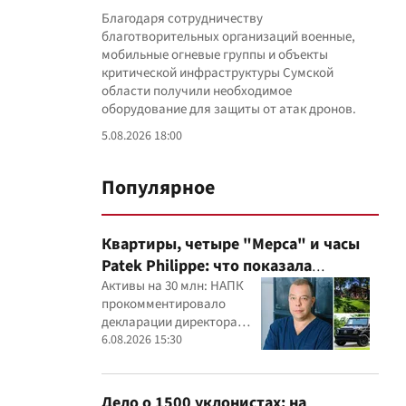
Благодаря сотрудничеству
благотворительных организаций военные,
мобильные огневые группы и объекты
критической инфраструктуры Сумской
области получили необходимое
оборудование для защиты от атак дронов.
5.08.2026 18:00
Популярное
Квартиры, четыре "Мерса" и часы
Patek Philippe: что показала
проверка деклараций руководителя
Активы на 30 млн: НАПК
прокомментировало
детского кардиоцентра
декларации директора
Маньковского и что говорит НАПК?
кардиоцентра Георгия
6.08.2026 15:30
Маньковского
Дело о 1500 уклонистах: на