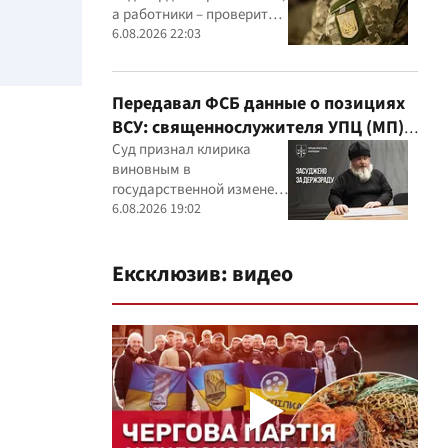
а работники – проверить
актуальность данных в
6.08.2026 22:03
военном реестре
Передавал ФСБ данные о позициях
ВСУ: священнослужителя УПЦ (МП)
приговорили к 15 годам
Суд признал клирика
виновным в
государственной измене и
постановил конфисковать
6.08.2026 19:02
его имущество
Ексклюзив: видео