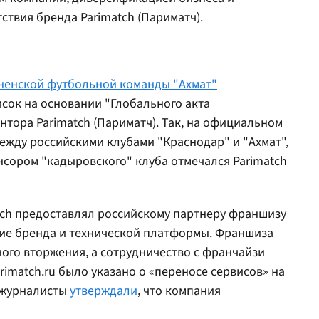
твия бренда Parimatch (Париматч).
ненской футбольной команды "Ахмат"
сок на основании "Глобального акта
нтора Parimatch (Париматч). Так, на официальном
ежду российскими клубами "Краснодар" и "Ахмат",
нсором "кадыровского" клуба отмечался Parimatch
Tech предоставлял российскому партнеру франшизу
ние бренда и технической платформы. Франшиза
ого вторжения, а сотрудничество с франчайзи
imatch.ru было указано о «переносе сервисов» на
е журналисты
утверждали
, что компания