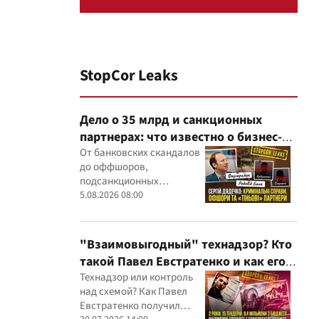
StopCor Leaks
Дело о 35 млрд и санкционных
партнерах: что известно о бизнес-
интересах Сергея Дядечко от
От банковских скандалов
до оффшоров,
"Родовид Банка" до "ФАРМАСЕЛ"
подсанкционных
партнеров и уголовных
5.08.2026 08:00
производств — бизнес-
связи Сергея Дядечко до
сих пор простираются
"Взаимовыгодный" технадзор? Кто
через Украину и несколько
такой Павел Евстратенко и как его
иностранных юрисдикций
ФЛП получил доступ к бюджетным
Технадзор или контроль
над схемой? Как Павел
миллионам?
Евстратенко получил