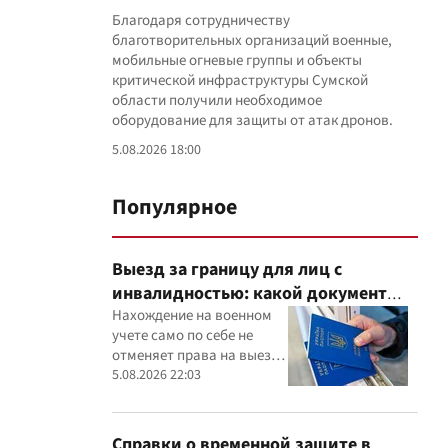
Благодаря сотрудничеству
благотворительных организаций военные,
мобильные огневые группы и объекты
критической инфраструктуры Сумской
области получили необходимое
оборудование для защиты от атак дронов.
5.08.2026 18:00
Популярное
Выезд за границу для лиц с
инвалидностью: какой документ
нужно показать пограничникам
Нахождение на военном
учете само по себе не
отменяет права на выезд,
однако инвалидность
5.08.2026 22:03
необходимо подтвердить
документально
Справки о временной защите в