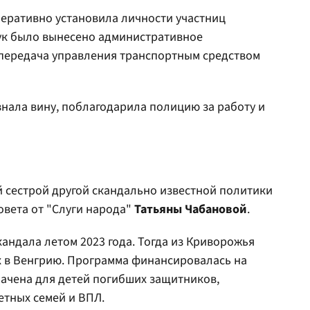
перативно установила личности участниц
ук было вынесено административное
П (передача управления транспортным средством
нала вину, поблагодарила полицию за работу и
 сестрой другой скандально известной политики
овета от "Слуги народа"
Татьяны Чабановой
.
кандала летом 2023 года. Тогда из Криворожья
х в Венгрию. Программа финансировалась на
начена для детей погибших защитников,
етных семей и ВПЛ.