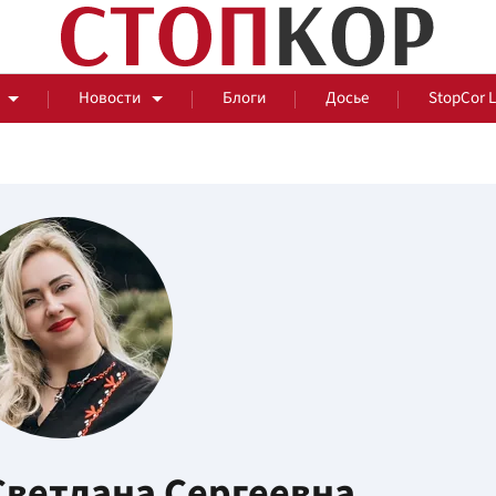
Новости
Блоги
Досье
StopCor 
За оградой
События
Общ
ветлана Сергеевна