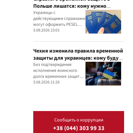
Польше лишатся: кому нужно
оформить PESEL UKR
Украинцы с
действующими справками
могут оформить PESEL
UKR без выезда из
5.08.2026 23:01
Польши, а для их
трудоустройства
действуют отдельные
Чехия изменила правила временной
правила
защиты для украинцев: кому будут
отказываться с 5 августа
Без подтверждения
исполнения воинского
долга временная защита в
Чехии не будет
5.08.2026 21:26
предоставляться
Сообщить о коррупции
+38 (044) 303 99 33