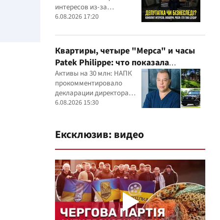
интересов из-за
семейного строительного
6.08.2026 17:20
бизнеса, земельных
скандалов, судебных дел
Квартиры, четыре "Мерса" и часы
Patek Philippe: что показала
проверка деклараций руководителя
Активы на 30 млн: НАПК
прокомментировало
детского кардиоцентра
декларации директора
Маньковского и что говорит НАПК?
кардиоцентра Георгия
6.08.2026 15:30
Маньковского
Ексклюзив: видео