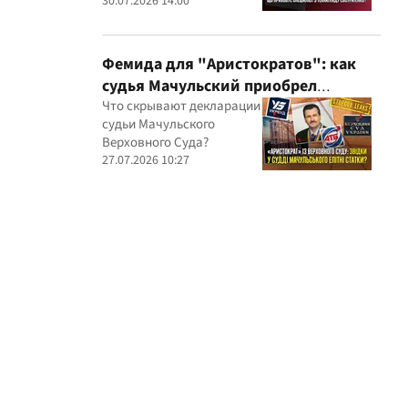
миллионные подряды
30.07.2026 14:00
Фемида для "Аристократов": как
судья Мачульский приобрел
элитное жилье после вердикта в
Что скрывают декларации
судьи Мачульского
пользу застройщика?
Верховного Суда?
27.07.2026 10:27