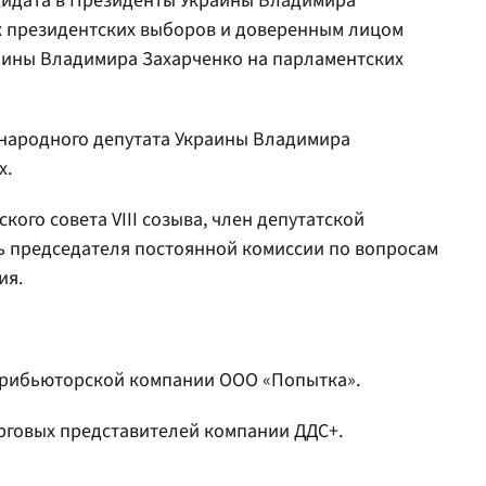
идата в Президенты Украины Владимира
ах президентских выборов и доверенным лицом
аины Владимира Захарченко на парламентских
народного депутата Украины Владимира
х.
кого совета VIII созыва, член депутатской
ль председателя постоянной комиссии по вопросам
ия.
трибьюторской компании ООО «Попытка».
орговых представителей компании ДДС+.