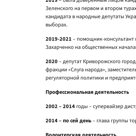
2019
– была доверенным лицом канд
Зеленского на первом и втором тур
кандидата в народные депутаты Укр
выборах.
2019-2021
– помощник-консультант 
Захарченко на общественных начала
2020
– депутат Криворожского городс
фракции «Слуга народа», заместите
регуляторной политики и предприят
Профессиональная деятельность
2002 – 2014
годы – супервайзер дис
2014
– по сей день
– глава группы т
Волонтерская деятельность