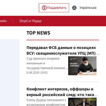
Поддержать
Українська
Leaks
StopCor Радар
TOP NEWS
Передавал ФСБ данные о позициях
ВСУ: священнослужителя УПЦ (МП)
приговорили к 15 годам
Суд признал клирика
виновным в
государственной измене и
постановил конфисковать
6.08.2026 19:02
ество
Мир
его имущество
Конфликт интересов, оффшоры и
верный российский след: кто такая
Елена Дударь
Елену Дудар связывают с
возможным конфликтом