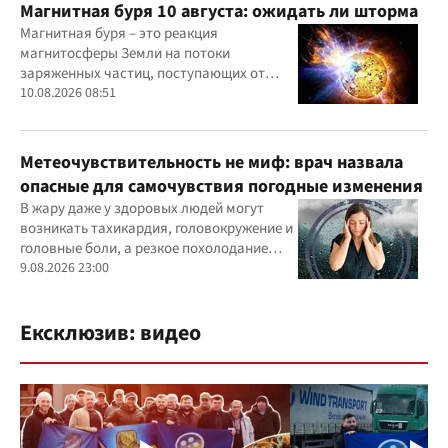
Магнитная буря 10 августа: ожидать ли шторма
Магнитная буря – это реакция
магнитосферы Земли на потоки
заряженных частиц, поступающих от
Солнца
10.08.2026 08:51
Метеочувствительность не миф: врач назвала
опасные для самочувствия погодные изменения
В жару даже у здоровых людей могут
возникать тахикардия, головокружение и
головные боли, а резкое похолодание
способно провоцировать спазм сосудов и
9.08.2026 23:00
повышение давления.
Ексклюзив: видео