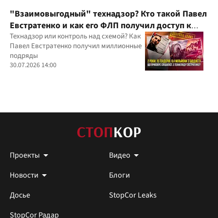
"Взаимовыгодный" технадзор? Кто такой Павел
Евстратенко и как его ФЛП получил доступ к
бюджетным миллионам?
Технадзор или контроль над схемой? Как
Павел Евстратенко получил миллионные
подряды
30.07.2026 14:00
Проекты
Видео
Новости
Блоги
Досье
StopCor Leaks
StopCor Радар