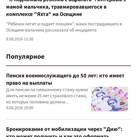
мамой мальчика, травмировавшегося в
комплексе "Яхта" на Осещине
"Ребенок летит и падает плашмя": мама пострадавшего в
Осещине мальчика рассказала об инциденте
8.08.2026 11:30
Популярное
Пенсия военнослужащего до 50 лет: кто имеет
право на выплаты
Для пенсии по смешанному стажу нужно
иметь не менее 25 лет страхового стажа,
из которых половина должна
приходиться на военную или
9.08.2026 20:00
приравненную к ней службу
Бронирование от мобилизации через "Дию":
кто может получить и как это оформить