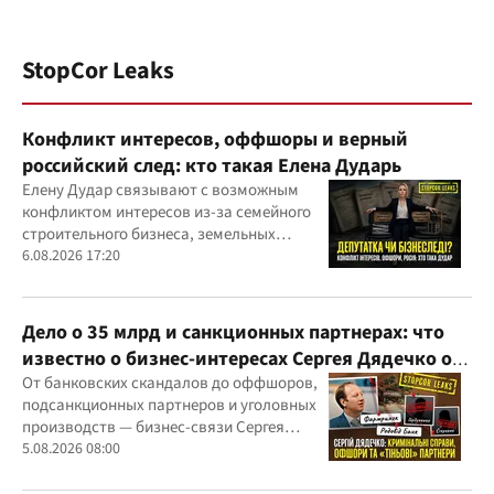
StopCor Leaks
Конфликт интересов, оффшоры и верный
российский след: кто такая Елена Дударь
Елену Дудар связывают с возможным
конфликтом интересов из-за семейного
строительного бизнеса, земельных
скандалов, судебных дел
6.08.2026 17:20
Дело о 35 млрд и санкционных партнерах: что
известно о бизнес-интересах Сергея Дядечко от
"Родовид Банка" до "ФАРМАСЕЛ"
От банковских скандалов до оффшоров,
подсанкционных партнеров и уголовных
производств — бизнес-связи Сергея
Дядечко до сих пор простираются через
5.08.2026 08:00
Украину и несколько иностранных
юрисдикций