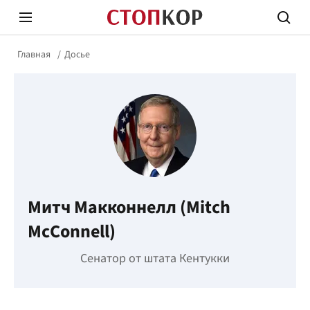
Главная
Досье
Стоп Политической Коррупции
Честн
Митч Макконнелл (Mitch
Политика
Здор
McConnell)
Сенатор от штата Кентукки