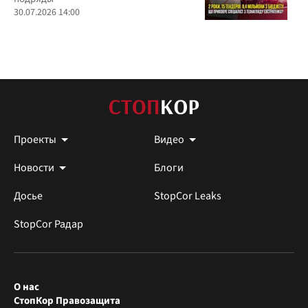
30.07.2026 14:00
Проекты
Видео
Новости
Блоги
Досье
StopCor Leaks
StopCor Радар
О нас
СтопКор Правозащита