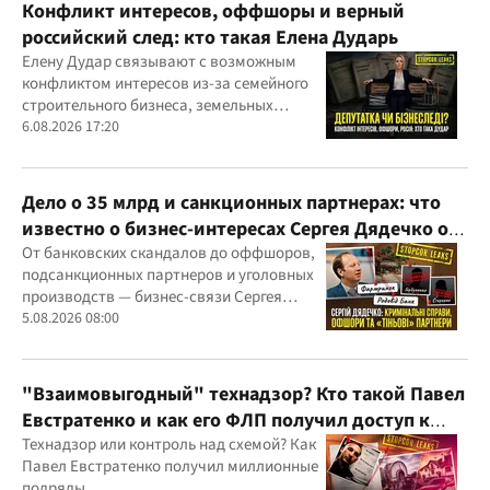
Конфликт интересов, оффшоры и верный
российский след: кто такая Елена Дударь
Елену Дудар связывают с возможным
конфликтом интересов из-за семейного
строительного бизнеса, земельных
скандалов, судебных дел
6.08.2026 17:20
Дело о 35 млрд и санкционных партнерах: что
известно о бизнес-интересах Сергея Дядечко от
"Родовид Банка" до "ФАРМАСЕЛ"
От банковских скандалов до оффшоров,
подсанкционных партнеров и уголовных
производств — бизнес-связи Сергея
Дядечко до сих пор простираются через
5.08.2026 08:00
Украину и несколько иностранных
юрисдикций
"Взаимовыгодный" технадзор? Кто такой Павел
Евстратенко и как его ФЛП получил доступ к
бюджетным миллионам?
Технадзор или контроль над схемой? Как
Павел Евстратенко получил миллионные
подряды