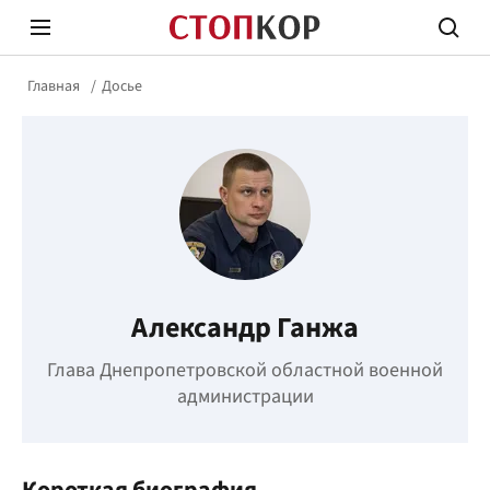
Главная
Досье
Стоп Политической Коррупции
Честн
Александр Ганжа
Политика
Здор
Глава Днепропетровской областной военной
администрации