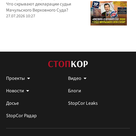
вердикта в пользу застройщика?
Что скрывают декларации судьи
Мачульского Верховного Суда?
27.07.2026 10:27
Проекты
Видео
Новости
Блоги
Досье
StopCor Leaks
StopCor Радар