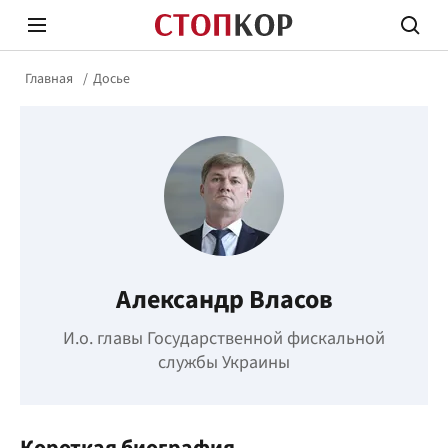
Главная
Досье
Стоп Политической Коррупции
Честн
Александр Власов
Политика
Здор
И.о. главы Государственной фискальной
службы Украины