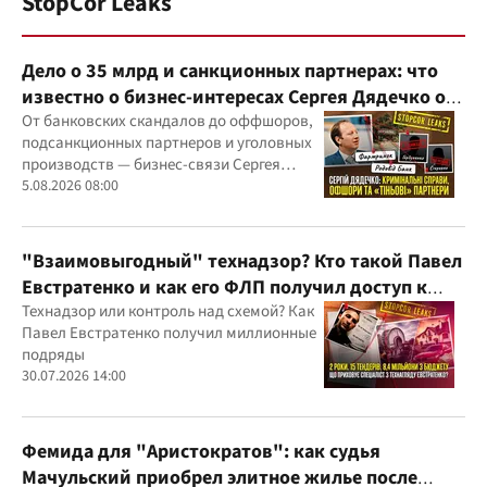
StopCor Leaks
Дело о 35 млрд и санкционных партнерах: что
известно о бизнес-интересах Сергея Дядечко от
"Родовид Банка" до "ФАРМАСЕЛ"
От банковских скандалов до оффшоров,
подсанкционных партнеров и уголовных
производств — бизнес-связи Сергея
Дядечко до сих пор простираются через
5.08.2026 08:00
Украину и несколько иностранных
юрисдикций
"Взаимовыгодный" технадзор? Кто такой Павел
Евстратенко и как его ФЛП получил доступ к
бюджетным миллионам?
Технадзор или контроль над схемой? Как
Павел Евстратенко получил миллионные
подряды
30.07.2026 14:00
Фемида для "Аристократов": как судья
Мачульский приобрел элитное жилье после