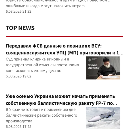
Юристы объяснили, нужно ли идти в ТЦК с повесткой с
ошибками и когда могут наложить штраф
6.08.2026 21:32
TOP NEWS
Передавал ФСБ данные о позициях ВСУ:
священнослужителя УПЦ (МП) приговорили к 15
годам
Суд признал клирика виновным в
государственной измене и постановил
конфисковать его имущество
6.08.2026 19:02
Уже осенью Украина может начать применять
собственную баллистическую ракету FP-7 по
вражеским целям
В Украине готовят к применению две
баллистические ракеты собственного
производства
6.08.2026 17:45