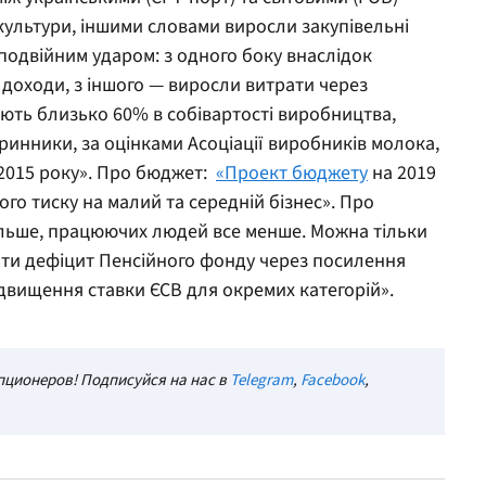
і культури, іншими словами виросли закупівельні
подвійним ударом: з одного боку внаслідок
доходи, з іншого — виросли витрати через
дають близько 60% в собівартості виробництва,
аринники, за оцінками Асоціації виробників молока,
2015 року».
Про бюджет:
«Проект бюджету
на 2019
го тиску на малий та середній бізнес».
Про
ільше, працюючих людей все менше. Можна тільки
ити дефіцит Пенсійного фонду через посилення
ідвищення ставки ЄСВ для окремих категорій».
ционеров! Подписуйся на нас в
Telegram
,
Facebook
,