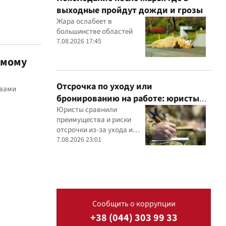
выходные пройдут дожди и грозы
Жара ослабеет в
большинстве областей
7.08.2026 17:45
емому
Отсрочка по уходу или
твами
бронированию на работе: юристы
объяснили, что надежнее
Юристы сравнили
преимущества и риски
отсрочки из-за ухода и
бронирования работника
7.08.2026 23:01
критически важным
предприятием
Сообщить о коррупции
+38 (044) 303 99 33