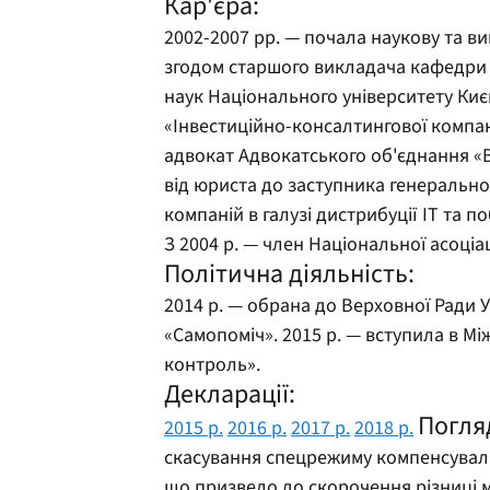
Кар'єра:
2002-2007 рр. — почала наукову та ви
згодом старшого викладача кафедри 
наук Національного університету Киє
«Інвестиційно-консалтингової компані
адвокат Адвокатського об'єднання «
від юриста до заступника генеральног
компаній в галузі дистрибуції ІТ та п
З 2004 р. — член Національної асоціац
Політична діяльність:
2014 р. — обрана до Верховної Ради У
«Самопоміч». 2015 р. — вступила в М
контроль».
Декларації:
Погля
2015 р.
2016 р.
2017 р.
2018 р.
скасування спецрежиму компенсувал
що призвело до скорочення різниці м