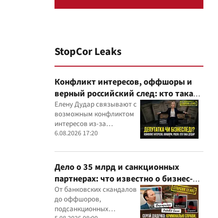
StopCor Leaks
Конфликт интересов, оффшоры и
верный российский след: кто такая
Елена Дударь
Елену Дудар связывают с
возможным конфликтом
интересов из-за
семейного строительного
6.08.2026 17:20
бизнеса, земельных
скандалов, судебных дел
Дело о 35 млрд и санкционных
партнерах: что известно о бизнес-
интересах Сергея Дядечко от
От банковских скандалов
до оффшоров,
"Родовид Банка" до "ФАРМАСЕЛ"
подсанкционных