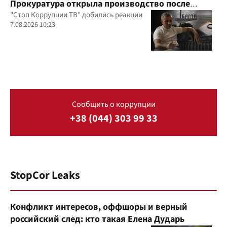
Прокуратура открыла производство после
расследования "Стоп Коррупции ТВ"
"Стоп Коррупции ТВ" добились реакции
7.08.2026 10:23
Сообщить о коррупции
+38 (044) 303 99 33
StopCor Leaks
Конфликт интересов, оффшоры и верный
российский след: кто такая Елена Дударь