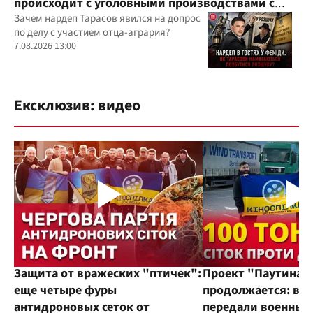
происходит с уголовными производствами с
участием агробарона Тарасова?
Зачем нардеп Тарасов явился на допрос
по делу с участием отца-агрария?
7.08.2026 13:00
Ексклюзив: видео
Защита от вражеских "птичек":
Проект "Паутина"
еще четыре фуры
продолжается: во
антидроновых сеток от
передали военным