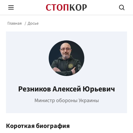
Главная
Досье
Стоп Политической Коррупции
Честн
Резников Алексей Юрьевич
Политика
Здор
Министр обороны Украины
Короткая биография