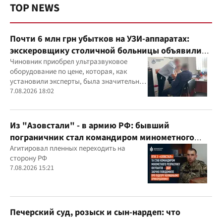
TOP NEWS
Почти 6 млн грн убытков на УЗИ-аппаратах:
экскеровщику столичной больницы объявили
подозрение
Чиновник приобрел ультразвуковое
оборудование по цене, которая, как
установили эксперты, была значительно
выше рыночной
7.08.2026 18:02
Из "Азовстали" - в армию РФ: бывший
пограничник стал командиром минометного
расчета оккупантов
Агитировал пленных переходить на
сторону РФ
7.08.2026 15:21
Печерский суд, розыск и сын-нардеп: что