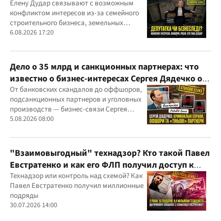
Елену Дудар связывают с возможным
конфликтом интересов из-за семейного
строительного бизнеса, земельных
скандалов, судебных дел
6.08.2026 17:20
Дело о 35 млрд и санкционных партнерах: что
известно о бизнес-интересах Сергея Дядечко от
"Родовид Банка" до "ФАРМАСЕЛ"
От банковских скандалов до оффшоров,
подсанкционных партнеров и уголовных
производств — бизнес-связи Сергея
Дядечко до сих пор простираются через
5.08.2026 08:00
Украину и несколько иностранных
юрисдикций
"Взаимовыгодный" технадзор? Кто такой Павел
Евстратенко и как его ФЛП получил доступ к
бюджетным миллионам?
Технадзор или контроль над схемой? Как
Павел Евстратенко получил миллионные
подряды
30.07.2026 14:00