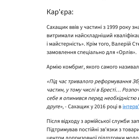
Кар'єра:
Сахащик ввів у частині з 1999 року зн
витримали найскладніший кваліфікац
і майстерність». Крім того, Валерій
замовлення спеціально для «Орлів».
Армію комбриг, якого самого називал
«Під час тривалого реформування Зб
частин, у тому числі в Бресті… Розпо
себе я опинився перед необхідністю 
друге»
, - Сахащик у 2016 році в
інтерв
Після відходу з армійської служби з
Підтримував постійні зв'язки з товар
центри допризовної підготовки молод