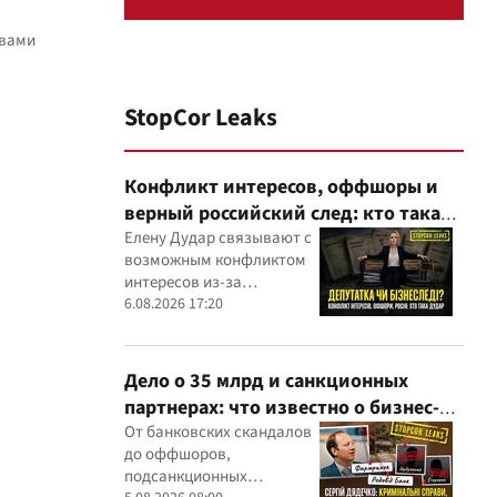
твами
StopCor Leaks
Конфликт интересов, оффшоры и
верный российский след: кто такая
Елена Дударь
Елену Дудар связывают с
возможным конфликтом
интересов из-за
семейного строительного
6.08.2026 17:20
бизнеса, земельных
скандалов, судебных дел
Дело о 35 млрд и санкционных
партнерах: что известно о бизнес-
интересах Сергея Дядечко от
От банковских скандалов
до оффшоров,
"Родовид Банка" до "ФАРМАСЕЛ"
подсанкционных