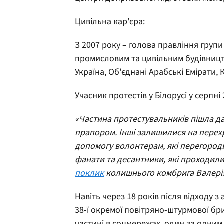
Цивільна кар'єра:
З 2007 року – голова правління груп
промисловим та цивільним будівництвом
Україна, Об'єднані Арабські Емірати, 
Учасник протестів у Білорусі у серпні
«Частина протестувальників пішла да
прапором. Інші залишилися на перехр
допомогу волонтерам, які перегород
фанати та десантники, які проходили
поклик
колишнього комбрига Валері
Навіть через 18 років після відходу з
38-ї окремої повітряно-штурмової бри
частині в соцмережах, один за одним 