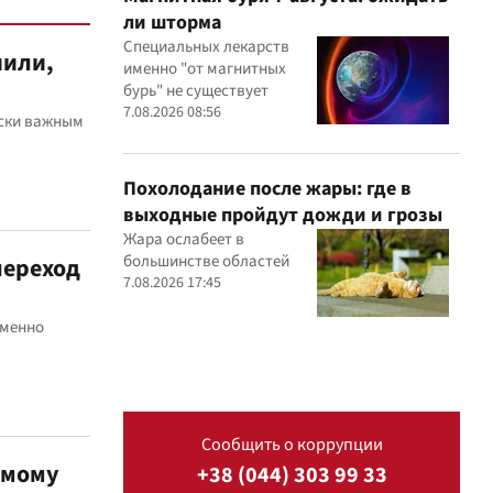
ли шторма
Специальных лекарств
нили,
именно "от магнитных
бурь" не существует
7.08.2026 08:56
ески важным
Похолодание после жары: где в
выходные пройдут дожди и грозы
Жара ослабеет в
большинстве областей
переход
7.08.2026 17:45
еменно
Сообщить о коррупции
емому
+38 (044) 303 99 33