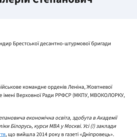
ндир Брестської десантно-штурмової бригади
ійськове командне орденів Леніна, Жовтневої
 імені Верховної Ради РРФСР (МКПУ, МВОКОЛОРКУ,
тепановича економічна освіта, здобута в Академії
ки Білорусь, курси MBA у Москві. Усі (!) заклади
ття
, що вийшла 2014 року в газеті «Дніпровець».