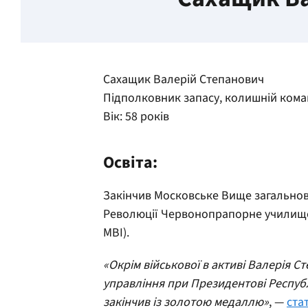
Сахащик Валерій Степанович
Підполковник запасу, колишній кома
Вік: 58 років
Освіта:
Закінчив Московське Вище загальнов
Революції Червонопрапорне училище
МВІ).
«Окрім військової в активі Валерія С
управління при Президентові Республі
закінчив із золотою медаллю»
, —
ста