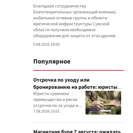
Благодаря сотрудничеству
благотворительных организаций военные,
мобильные огневые группы и объекты
критической инфраструктуры Сумской
области получили необходимое
оборудование для защиты от атак дронов.
5.08.2026 18:00
Популярное
Отсрочка по уходу или
бронированию на работе: юристы
объяснили, что надежнее
Юристы сравнили
преимущества и риски
отсрочки из-за ухода и
бронирования работника
7.08.2026 23:01
критически важным
предприятием
Магнитная буря 7 августа: ожидать