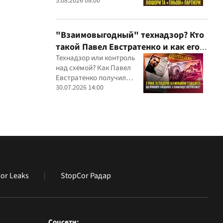
партнеров и уголовных
5.08.2026 08:00
производств — бизнес-
связи Сергея Дядечко до
сих пор простираются
"Взаимовыгодный" технадзор? Кто
через Украину и несколько
такой Павел Евстратенко и как его
иностранных юрисдикций
ФЛП получил доступ к бюджетным
Технадзор или контроль
над схемой? Как Павел
миллионам?
Евстратенко получил
миллионные подряды
30.07.2026 14:00
or Leaks
StopCor Радар
Соцсети: