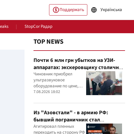
Поддержать
Українська
Leaks
StopCor Радар
TOP NEWS
Почти 6 млн грн убытков на УЗИ-
аппаратах: экскеровщику столичной
больницы объявили подозрение
Чиновник приобрел
ультразвуковое
оборудование по цене,
которая, как установили
7.08.2026 18:02
ество
Мир
эксперты, была
значительно выше
рыночной
Из "Азовстали" - в армию РФ:
бывший пограничник стал
командиром минометного расчета
Агитировал пленных
переходить на сторону РФ