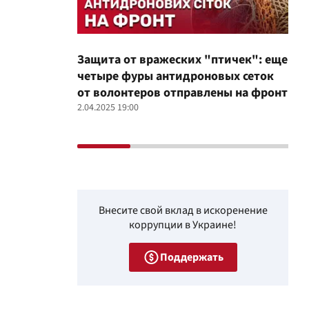
Защита от вражеских "птичек": еще
Про
четыре фуры антидроновых сеток
вол
от волонтеров отправлены на фронт
100
2.04.2025 19:00
12.02
Внесите свой вклад в искоренение
коррупции в Украине!
Поддержать