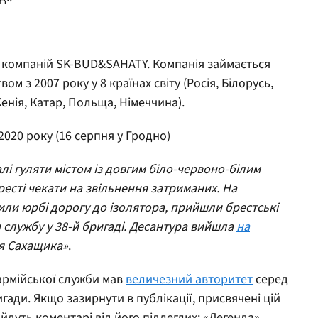
и компаній SK-BUD&SAHATY. Компанія займається
 з 2007 року у 8 країнах світу (Росія, Білорусь,
Кенія, Катар, Польща, Німеччина).
 2020 року (16 серпня у Гродно)
лі гуляти містом із довгим біло-червоно-білим
есті чекати на звільнення затриманих. На
или юрбі дорогу до ізолятора, прийшли брестські
 службу у 38-й бригаді. Десантура вийшла
на
я Сахащика»
.
 армійської служби мав
величезний авторитет
серед
гади. Якщо зазирнути в публікації, присвячені цій
йдуть коментарі від його підлеглих: «Легенда»,