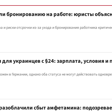
или бронированию на работе: юристы объяс
 и риски отсрочки из-за ухода и бронирования работника критич
и для украинцев с §24: зарплата, условия и 
зможен в Германии, однако оба статуса не могут действовать одновр
 разоблачили сбыт амфетамина: подозрева