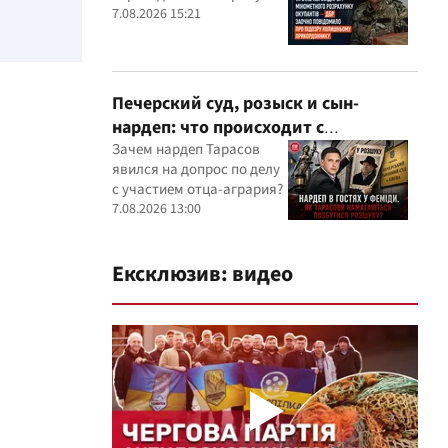
оккупантов
7.08.2026 15:21
Печерский суд, розыск и сын-
нардеп: что происходит с
уголовными производствами с
Зачем нардеп Тарасов
явился на допрос по делу
участием агробарона Тарасова?
с участием отца-агрария?
7.08.2026 13:00
Ексклюзив: видео