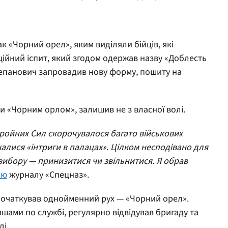
ак «Чорний орел», яким виділяли бійців, які
ійний іспит, який згодом одержав назву «Доблесть
 Степанович запровадив нову форму, пошиту на
и «Чорним орлом», залишив не з власної волі.
ройних Сил скорочувалося багато військових
чалися «інтриги в палацах». Цілком несподівано для
вибору — принизитися чи звільнитися. Я обрав
'ю
журналу «Спецназ».
апочаткував однойменний рух — «Чорний орел».
ишами по службі, регулярно відвідував бригаду та
і.