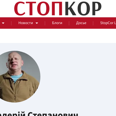
Новости
Блоги
Досье
StopCor 
За оградой
События
Общ
лерій Степанович