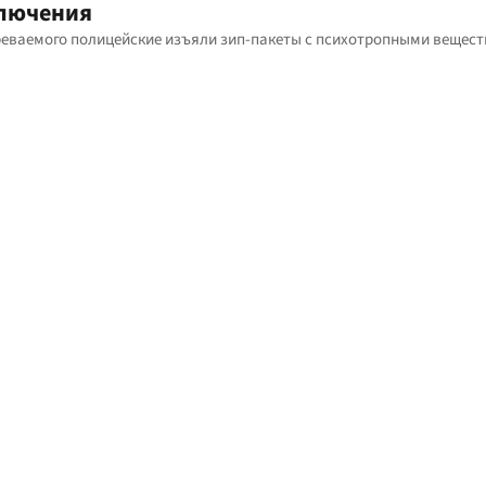
ключения
реваемого полицейские изъяли зип-пакеты с психотропными вещес