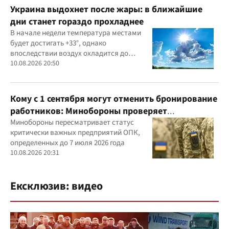
Украина выдохнет после жары: в ближайшие
дни станет гораздо прохладнее
В начале недели температура местами
будет достигать +33°, однако
впоследствии воздух охладится до
+19°...+26°. К выходным снова станет
10.08.2026 20:50
теплее, но сильной жары синоптики не
прогнозируют
Кому с 1 сентября могут отменить бронирование
работников: Минобороны проверяет
критически важные предприятия
Минобороны пересматривает статус
критически важных предприятий ОПК,
определенных до 7 июля 2026 года
10.08.2026 20:31
Ексклюзив: видео