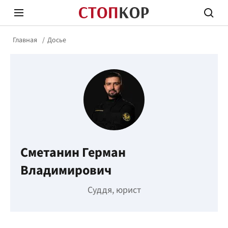
Главная
Досье
Стоп Политической Коррупции
Честн
Сметанин Герман
Политика
Здор
Владимирович
Суддя, юрист