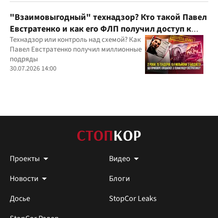
юрисдикций
"Взаимовыгодный" технадзор? Кто такой Павел
Евстратенко и как его ФЛП получил доступ к
бюджетным миллионам?
Технадзор или контроль над схемой? Как
Павел Евстратенко получил миллионные
подряды
30.07.2026 14:00
Проекты
Видео
Новости
Блоги
Досье
StopCor Leaks