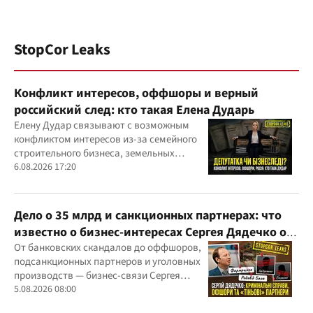
StopCor Leaks
Конфликт интересов, оффшоры и верный
российский след: кто такая Елена Дударь
Елену Дудар связывают с возможным
конфликтом интересов из-за семейного
строительного бизнеса, земельных
скандалов, судебных дел
6.08.2026 17:20
Дело о 35 млрд и санкционных партнерах: что
известно о бизнес-интересах Сергея Дядечко от
"Родовид Банка" до "ФАРМАСЕЛ"
От банковских скандалов до оффшоров,
подсанкционных партнеров и уголовных
производств — бизнес-связи Сергея
Дядечко до сих пор простираются через
5.08.2026 08:00
Украину и несколько иностранных