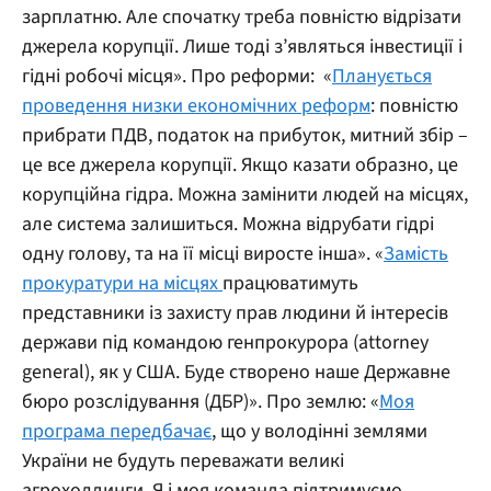
зарплатню. Але спочатку треба повністю відрізати
джерела корупції. Лише тоді з’являться інвестиції і
гідні робочі місця».
Про реформи:
«
Планується
проведення низки економічних реформ
: повністю
прибрати ПДВ, податок на прибуток, митний збір –
це все джерела корупції. Якщо казати образно, це
корупційна гідра. Можна замінити людей на місцях,
але система залишиться. Можна відрубати гідрі
одну голову, та на її місці виросте інша». «
Замість
прокуратури на місцях
працюватимуть
представники із захисту прав людини й інтересів
держави під командою генпрокурора (attorney
general), як у США. Буде створено наше Державне
бюро розслідування (ДБР)».
Про землю:
«
Моя
програма передбачає
, що у володінні землями
України не будуть переважати великі
агрохолдинги. Я і моя команда підтримуємо