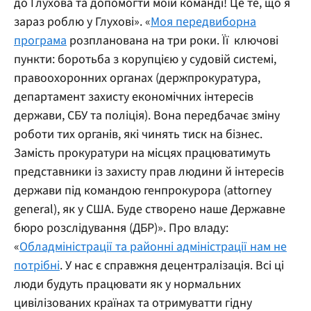
до Глухова та допомогти моїй команді! Це те, що я
зараз роблю у Глухові». «
Моя передвиборна
програма
розпланована на три роки. Її ключові
пункти: боротьба з корупцією у судовій системі,
правоохоронних органах (держпрокуратура,
департамент захисту економічних інтересів
держави, СБУ та поліція). Вона передбачає зміну
роботи тих органів, які чинять тиск на бізнес.
Замість прокуратури на місцях працюватимуть
представники із захисту прав людини й інтересів
держави під командою генпрокурора (attorney
general), як у США. Буде створено наше Державне
бюро розслідування (ДБР)».
Про владу:
«
Обладміністрації та районні адміністрації нам не
потрібні
. У нас є справжня децентралізація. Всі ці
люди будуть працювати як у нормальних
цивілізованих країнах та отримуватти гідну