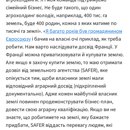
сімейний бізнес. Не буде такого, що один
агрохолдинг володіє, наприклад, 400 тис. га
земель, буде 400 родин, кожна з яких матиме по
тисячі га землі». «
Я багато років був громадянином
Євросоюзу
і бачив на власні очі приклад, як треба
робити. Нам варто наслідувати досвід Франції. У
Франції можна приватизовувати й купувати землю.
Але якщо я захочу купити землю, то маю отримати
дозвіл від земельного агентства (SAFER), яке
опікується тим, щоби власники землі мали
відповідний аграрний досвід (підкріплений
документально). Адже кожен майбутній власник
землі повинен продемонструвати бізнес-план,
довести свою аграрну кваліфікацію. Якщо ви не
знаєте, що робитимете на землі, яку бажаєте
придбати, SAFER віддасть перевагу людям, які