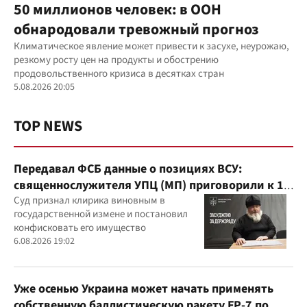
50 миллионов человек: в ООН
обнародовали тревожный прогноз
Климатическое явление может привести к засухе, неурожаю,
резкому росту цен на продукты и обострению
продовольственного кризиса в десятках стран
5.08.2026 20:05
TOP NEWS
Передавал ФСБ данные о позициях ВСУ:
священнослужителя УПЦ (МП) приговорили к 15
годам
Суд признал клирика виновным в
государственной измене и постановил
конфисковать его имущество
6.08.2026 19:02
Уже осенью Украина может начать применять
собственную баллистическую ракету FP-7 по