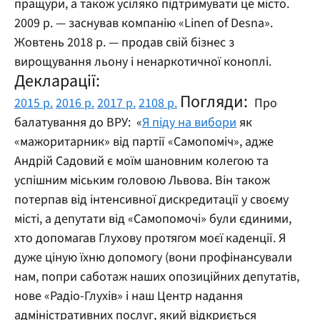
пращури, а також усіляко підтримувати це місто.
2009 р. — заснував компанію «Linen of Desna».
Жовтень 2018 р. — продав свій бізнес з
вирощування льону і ненаркотичної коноплі.
Декларації:
Погляди:
2015 р.
2016 р.
2017 р.
2108 р.
Про
балатування до ВРУ:
«
Я піду на вибори
як
«мажоритарник» від партії «Самопоміч», адже
Андрій Садовий є моїм шановним колегою та
успішним міським головою Львова. Він також
потерпав від інтенсивної дискредитації у своєму
місті, а депутати від «Самопомочі» були єдиними,
хто допомагав Глухову протягом моєї каденції. Я
дуже ціную їхню допомогу (вони профінансували
нам, попри саботаж наших опозиційних депутатів,
нове «Радіо-Глухів» і наш Центр надання
адміністративних послуг, який відкриється