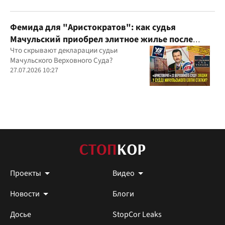
Фемида для "Аристократов": как судья
Мачульский приобрел элитное жилье после
вердикта в пользу застройщика?
Что скрывают декларации судьи
Мачульского Верховного Суда?
27.07.2026 10:27
Проекты
Видео
Новости
Блоги
Досье
StopCor Leaks