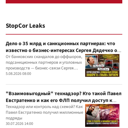
StopCor Leaks
Дело о 35 млрд и санкционных партнерах: что
известно о бизнес-интересах Сергея Дядечко от
"Родовид Банка" до "ФАРМАСЕЛ"
От банковских скандалов до оффшоров,
подсанкционных партнеров и уголовных
производств — бизнес-связи Сергея
Дядечко до сих пор простираются через
5.08.2026 08:00
Украину и несколько иностранных
юрисдикций
"Взаимовыгодный" технадзор? Кто такой Павел
Евстратенко и как его ФЛП получил доступ к
бюджетным миллионам?
Технадзор или контроль над схемой? Как
Павел Евстратенко получил миллионные
подряды
30.07.2026 14:00