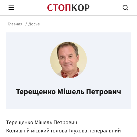
Главная
Досье
Стоп Политической Коррупции
Честн
Терещенко Мішель Петрович
Политика
Здор
Терещенко Мішель Петрович
Колишній міський голова Глухова, генеральний