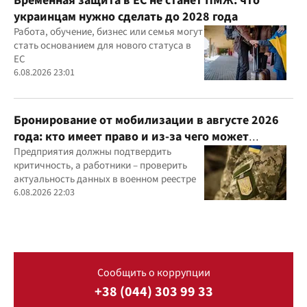
Временная защита в ЕС не станет ПМЖ: что
украинцам нужно сделать до 2028 года
Работа, обучение, бизнес или семья могут
стать основанием для нового статуса в
ЕС
6.08.2026 23:01
Бронирование от мобилизации в августе 2026
года: кто имеет право и из-за чего может
отказать
Предприятия должны подтвердить
критичность, а работники – проверить
актуальность данных в военном реестре
6.08.2026 22:03
Сообщить о коррупции
+38 (044) 303 99 33