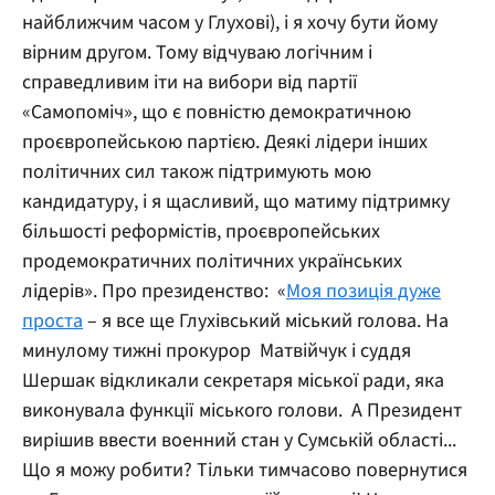
найближчим часом у Глухові), і я хочу бути йому
вірним другом. Тому відчуваю логічним і
справедливим іти на вибори від партії
«Самопоміч», що є повністю демократичною
проєвропейською партією. Деякі лідери інших
політичних сил також підтримують мою
кандидатуру, і я щасливий, що матиму підтримку
більшості реформістів, проєвропейських
продемократичних політичних українських
лідерів».
Про президенство:
«
Моя позиція дуже
проста
– я все ще Глухівський міський голова. На
минулому тижні прокурор Матвійчук і суддя
Шершак відкликали секретаря міської ради, яка
виконувала функції міського голови. А Президент
вирішив ввести военний стан у Сумській області...
Що я можу робити? Тільки тимчасово повернутися