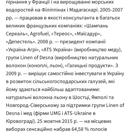
пірнання у Франції і на вирощуванні морських
водоростей на Філіппінах і Мадагаскарі. 2005-2007
рр. — працював в якості консультанта в багатьох
великих французьких компаніях: «Шампань
Сереаль», Agrofuel, «Тереос», «Маїсадур»,
«Депестель». 2008 р. — президент компанії
«Україна-Агрі», «ATS Україна» (виробництво меду),
групи Linen of Desna (виробництво натуральних
волокон (коноплі, льон), «Галицькі продукти». З
2009 р. — вирішує самостійно інвестувати в Україну
в розвиток сільськогосподарських галузей, які
йому здаються найбільш адаптованими:
натуральні волокна льону в Шостці, Ямполі та
Новгород-Сіверському за підтримки групи Linen of
Desna і мед (фірми UMG і ATS-Ukraine в
Кіровограді). 25 жовтня 2015 р. — на місцевих
виборах сенсаційно набрав 64,58 % голосів