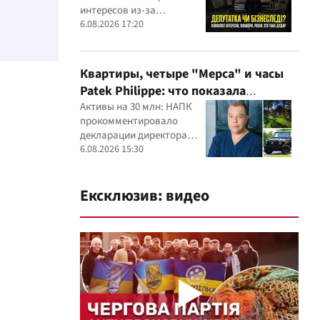
интересов из-за
семейного строительного
6.08.2026 17:20
бизнеса, земельных
скандалов, судебных дел
Квартиры, четыре "Мерса" и часы
Patek Philippe: что показала
проверка деклараций руководителя
Активы на 30 млн: НАПК
прокомментировало
детского кардиоцентра
декларации директора
Маньковского и что говорит НАПК?
кардиоцентра Георгия
6.08.2026 15:30
Маньковского
Ексклюзив: видео