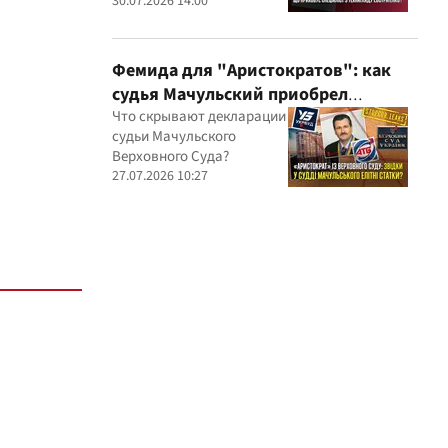
миллионные подряды
30.07.2026 14:00
Фемида для "Аристократов": как
судья Мачульский приобрел
элитное жилье после вердикта в
Что скрывают декларации
судьи Мачульского
пользу застройщика?
Верховного Суда?
27.07.2026 10:27