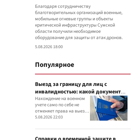
Благодаря сотрудничеству
благотворительных организаций военные,
мобильные огневые группы и объекты
критической инфраструктуры Сумской
области получили необходимое
оборудование для защиты от атак дронов.
5.08.2026 18:00
Популярное
Выезд за границу для лиц с
инвалидностью: какой документ
нужно показать пограничникам
Нахождение на военном
учете само по себе не
отменяет права на выезд,
однако инвалидность
5.08.2026 22:03
необходимо подтвердить
документально
Справки о временной защите в