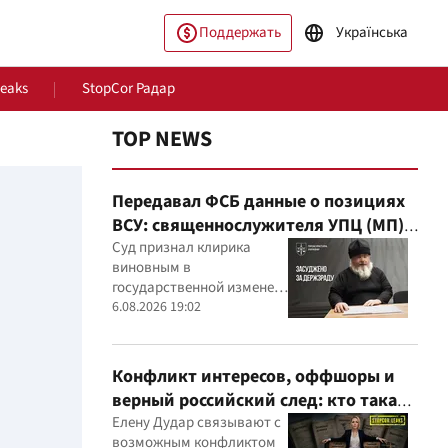
Поддержать
Українська
Leaks
StopCor Радар
TOP NEWS
Передавал ФСБ данные о позициях
ВСУ: священнослужителя УПЦ (МП)
приговорили к 15 годам
Суд признал клирика
виновным в
государственной измене и
постановил конфисковать
6.08.2026 19:02
ество
Мир
его имущество
Конфликт интересов, оффшоры и
верный российский след: кто такая
Елена Дударь
Елену Дудар связывают с
возможным конфликтом