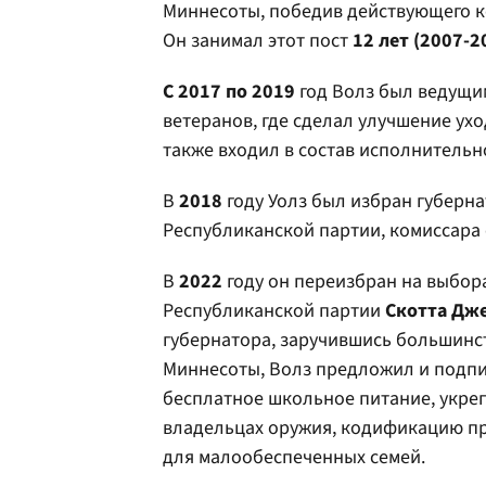
Миннесоты, победив действующего 
Он занимал этот пост
12 лет (2007-2
С 2017 по 2019
год Волз был ведущим
ветеранов, где сделал улучшение ух
также входил в состав исполнительн
В
2018
году Уолз был избран губерн
Республиканской партии, комиссара
В
2022
году он переизбран на выбор
Республиканской партии
Скотта Дже
губернатора, заручившись большинст
Миннесоты, Волз предложил и подпи
бесплатное школьное питание, укре
владельцах оружия, кодификацию пр
для малообеспеченных семей.