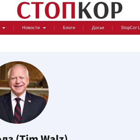
Новости
Блоги
Досье
StopCor 
За оградой
События
Общ
лз (Tim Walz)