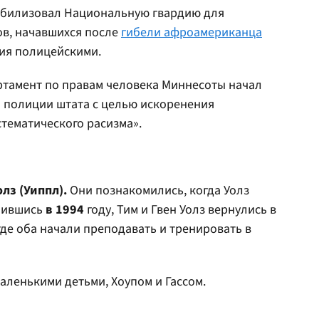
обилизовал Национальную гвардию для
ов, начавшихся после
гибели афроамериканца
ия полицейскими.
ртамент по правам человека Миннесоты начал
 полиции штата с целью искоренения
тематического расизма».
олз (Уиппл).
Они познакомились, когда Уолз
енившись
в 1994
году, Тим и Гвен Уолз вернулись в
де оба начали преподавать и тренировать в
маленькими детьми, Хоупом и Гассом.