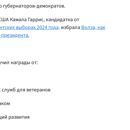
ю губернаторов-демократов.
США Камала Гаррис, кандидатка от
нтских выборах 2024 года,
избрала
Волза, как
-президента.
учил награды от:
 служб для ветеранов
аком
ций развития