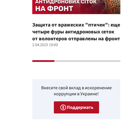
Защита от вражеских "птичек": еще
Про
четыре фуры антидроновых сеток
вол
от волонтеров отправлены на фронт
100
2.04.2025 19:00
12.02
Внесите свой вклад в искоренение
коррупции в Украине!
Поддержать