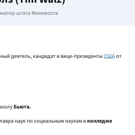
рнатор штата Миннесота
нный деятель, кандидат в вице-президенты
США
от
школу
Бьюта.
алавра наук по социальным наукам в
колледже