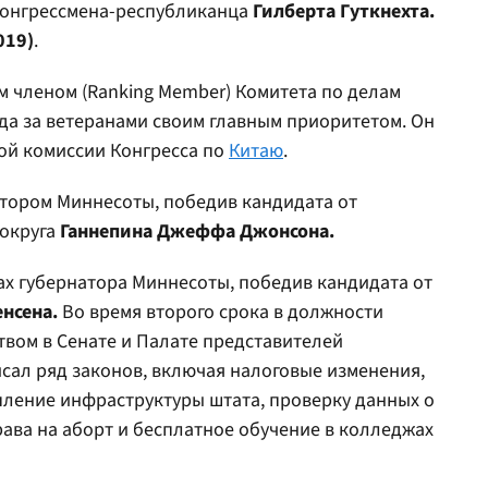
конгрессмена-республиканца
Гилберта Гуткнехта.
019)
.
 членом (Ranking Member) Комитета по делам
ода за ветеранами своим главным приоритетом. Он
ой комиссии Конгресса по
Китаю
.
атором Миннесоты, победив кандидата от
 округа
Ганнепина Джеффа Джонсона.
ах губернатора Миннесоты, победив кандидата от
нсена.
Во время второго срока в должности
вом в Сенате и Палате представителей
сал ряд законов, включая налоговые изменения,
пление инфраструктуры штата, проверку данных о
ава на аборт и бесплатное обучение в колледжах