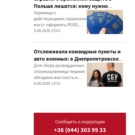
Польше лишатся: кому нужно
оформить PESEL UKR
Украинцы с
действующими справками
могут оформить PESEL
UKR без выезда из
5.08.2026 23:01
Польши, а для их
трудоустройства
действуют отдельные
Отслеживала командные пункты и
правила
авто военных: в Днепропетровской
области задержали агентку ФСБ
Для сбора разведданных
злоумышленница пешком
обходила местность и
скрыто фотографировала
6.08.2026 13:51
и обозначала на гугл-
картах объекты
Сообщить о коррупции
+38 (044) 303 99 33