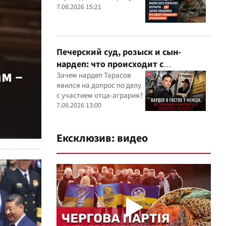
оккупантов
7.08.2026 15:21
Печерский суд, розыск и сын-
нардеп: что происходит с
м –
уголовными производствами с
Зачем нардеп Тарасов
явился на допрос по делу
участием агробарона Тарасова?
с участием отца-агрария?
7.08.2026 13:00
Ексклюзив: видео