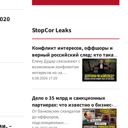
2020
StopCor Leaks
Конфликт интересов, оффшоры и
верный российский след: кто такая
Елена Дударь
Елену Дудар связывают с
возможным конфликтом
интересов из-за
семейного строительного
6.08.2026 17:20
бизнеса, земельных
скандалов, судебных дел
Дело о 35 млрд и санкционных
партнерах: что известно о бизнес-
интересах Сергея Дядечко от
От банковских скандалов
до оффшоров,
"Родовид Банка" до "ФАРМАСЕЛ"
подсанкционных
и, –