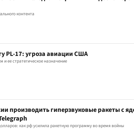
ального контента
у PL-17: угроза авиации США
 км и ее стратегическое назначение
сии производить гиперзвуковые ракеты с я
Telegraph
долларов: как рф усилила ракетную программу во время войны