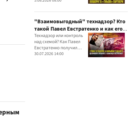
партнеров и уголовных
5.08.2026 08:00
производств — бизнес-
связи Сергея Дядечко до
сих пор простираются
"Взаимовыгодный" технадзор? Кто
через Украину и несколько
такой Павел Евстратенко и как его
иностранных юрисдикций
ФЛП получил доступ к бюджетным
Технадзор или контроль
над схемой? Как Павел
миллионам?
Евстратенко получил
миллионные подряды
30.07.2026 14:00
дерным