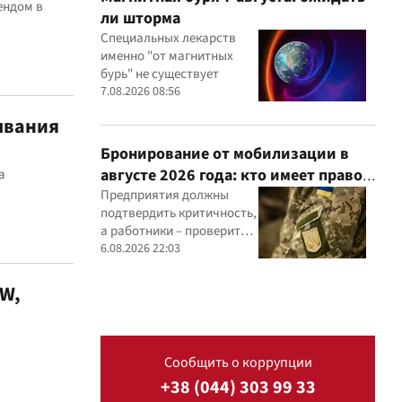
ендом в
ли шторма
Специальных лекарств
именно "от магнитных
бурь" не существует
7.08.2026 08:56
ывания
Бронирование от мобилизации в
августе 2026 года: кто имеет право
а
и из-за чего может отказать
Предприятия должны
подтвердить критичность,
а работники – проверить
актуальность данных в
6.08.2026 22:03
военном реестре
W,
Сообщить о коррупции
+38 (044) 303 99 33