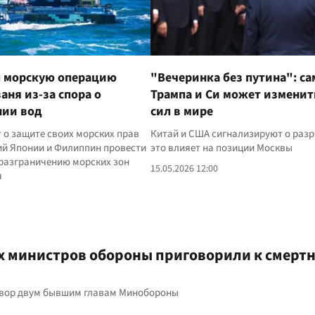
л морскую операцию
"Вечеринка без путина": с
аня из-за спора о
Трампа и Си может изменит
нии вод
сил в мире
 о защите своих морских прав
Китай и США сигнализируют о разр
ий Японии и Филиппин провести
это влияет на позиции Москвы
 разграничению морских зон
15.05.2026 12:00
я
х министров обороны приговорили к смерт
овор двум бывшим главам Минобороны