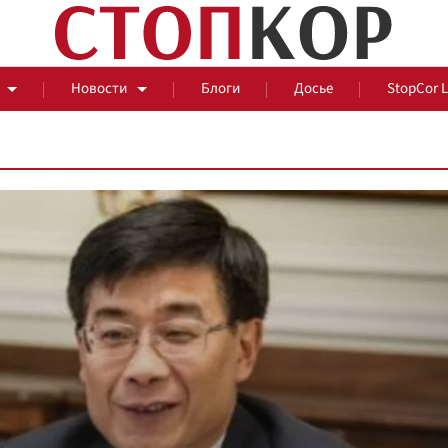
Новости
Блоги
Досье
StopCor 
За оградой
События
Общ