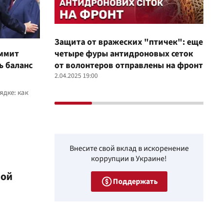
Защита от вражеских "птичек": еще
Про
аммит
четыре фуры антидроновых сеток
вол
ь баланс
от волонтеров отправлены на фронт
100
2.04.2025 19:00
12.02
ядке: как
Внесите свой вклад в искоренение
коррупции в Украине!
ной
Поддержать