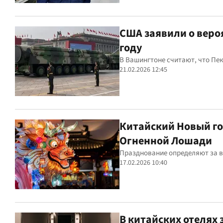
США заявили о веро
году
В Вашингтоне считают, что Пек
21.02.2026 12:45
Китайский Новый год
Огненной Лошади
Празднование определяют за в
17.02.2026 10:40
В китайских отелях