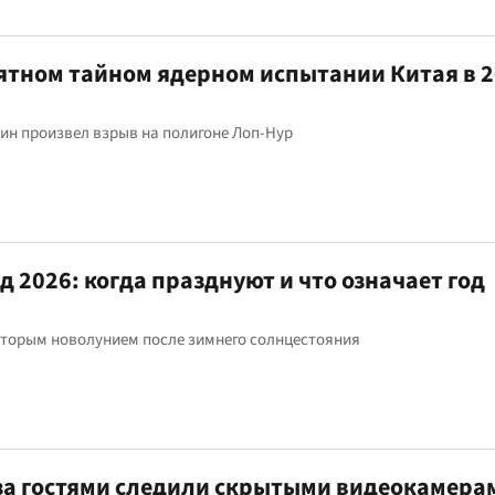
ятном тайном ядерном испытании Китая в 
ин произвел взрыв на полигоне Лоп-Нур
 2026: когда празднуют и что означает год
торым новолунием после зимнего солнцестояния
 за гостями следили скрытыми видеокамерам