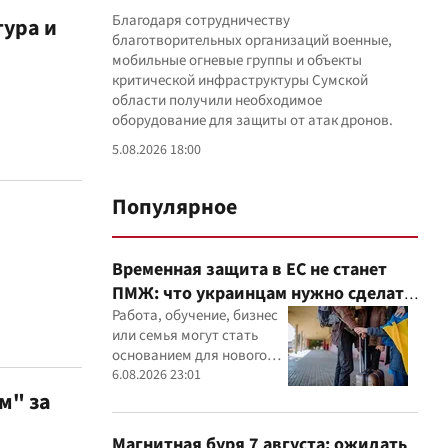
Благодаря сотрудничеству
тура и
благотворительных организаций военные,
мобильные огневые группы и объекты
критической инфраструктуры Сумской
области получили необходимое
оборудование для защиты от атак дронов.
5.08.2026 18:00
Популярное
Временная защита в ЕС не станет
ПМЖ: что украинцам нужно сделать
до 2028 года
Работа, обучение, бизнес
или семья могут стать
основанием для нового
статуса в ЕС
6.08.2026 23:01
м" за
Магнитная буря 7 августа: ожидать