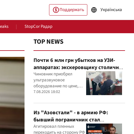
Поддержать
Українська
Leaks
StopCor Радар
TOP NEWS
Почти 6 млн грн убытков на УЗИ-
аппаратах: экскеровщику столичной
больницы объявили подозрение
Чиновник приобрел
ультразвуковое
оборудование по цене,
которая, как установили
7.08.2026 18:02
ество
Мир
эксперты, была
значительно выше
рыночной
Из "Азовстали" - в армию РФ:
бывший пограничник стал
командиром минометного расчета
Агитировал пленных
переходить на сторону РФ