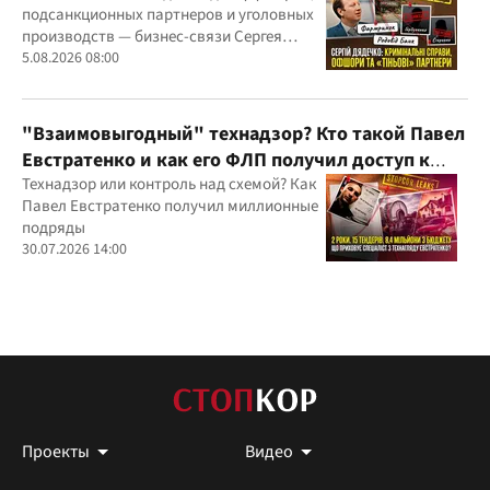
подсанкционных партнеров и уголовных
производств — бизнес-связи Сергея
Дядечко до сих пор простираются через
5.08.2026 08:00
Украину и несколько иностранных
юрисдикций
"Взаимовыгодный" технадзор? Кто такой Павел
Евстратенко и как его ФЛП получил доступ к
бюджетным миллионам?
Технадзор или контроль над схемой? Как
Павел Евстратенко получил миллионные
подряды
30.07.2026 14:00
Проекты
Видео