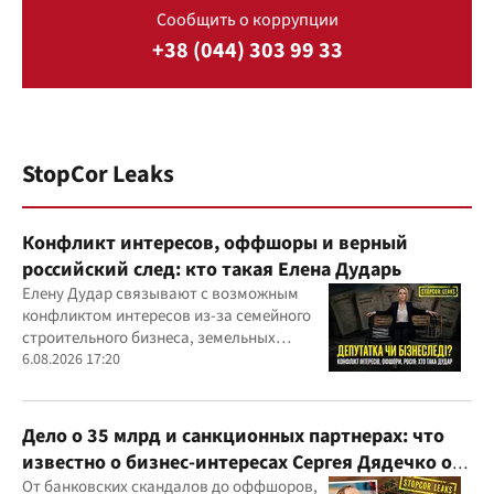
Сообщить о коррупции
+38 (044) 303 99 33
StopCor Leaks
Конфликт интересов, оффшоры и верный
российский след: кто такая Елена Дударь
Елену Дудар связывают с возможным
конфликтом интересов из-за семейного
строительного бизнеса, земельных
скандалов, судебных дел
6.08.2026 17:20
Дело о 35 млрд и санкционных партнерах: что
известно о бизнес-интересах Сергея Дядечко от
"Родовид Банка" до "ФАРМАСЕЛ"
От банковских скандалов до оффшоров,