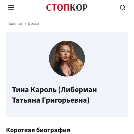
Главная
Досье
Стоп Политической Коррупции
Честн
Тина Кароль (Либерман
Политика
Здор
Татьяна Григорьевна)
Короткая биография