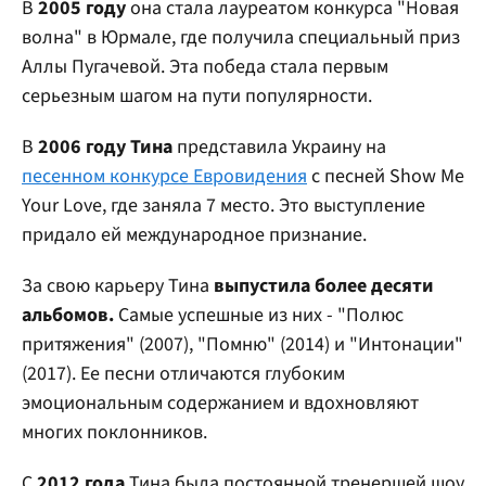
В
2005 году
она стала лауреатом конкурса "Новая
волна" в Юрмале, где получила специальный приз
Аллы Пугачевой. Эта победа стала первым
серьезным шагом на пути популярности.
В
2006 году Тина
представила Украину на
песенном конкурсе Евровидения
с песней Show Me
Your Love, где заняла 7 место. Это выступление
придало ей международное признание.
За свою карьеру Тина
выпустила более десяти
альбомов.
Самые успешные из них - "Полюс
притяжения" (2007), "Помню" (2014) и "Интонации"
(2017). Ее песни отличаются глубоким
эмоциональным содержанием и вдохновляют
многих поклонников.
С
2012 года
Тина была постоянной тренершей шоу