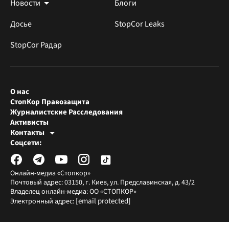
Новости
Блоги
Досье
StopCor Leaks
StopCor Радар
О нас
СтопКор Правозащита
Журналистские Расследования
Активисты
Контакты
Редакция СтопКора
Соцсети:
[email protected]
Журналисты-расследователи
[email protected]
Онлайн-медиа «Стопкор»
Почтовый адрес: 03150, г. Киев, ул. Предславинская, д. 43/2
Владелец онлайн-медиа: ОО «СТОПКОР»
[email protected]
Электронный адрес: