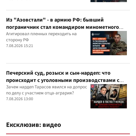
Из "Азовстали" - в армию РФ: бывший
пограничник стал командиром минометного
расчета оккупантов
Агитировал пленных переходить на
сторону РФ
7.08.2026 15:21
Печерский суд, розыск и сын-нардеп: что
происходит с уголовными производствами с
участием агробарона Тарасова?
Зачем нардеп Тарасов явился на допрос
по делу с участием отца-агрария?
7.08.2026 13:00
Ексклюзив: видео