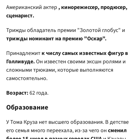
Американский актер
, кинорежиссер, продюсер,
сценарист.
Трижды обладатель премии "Золотой глобус" и
трижды номинант на премию "Оскар".
Принадлежит
к числу самых известных фигур в
Голливуде.
Он известен своими эксшн ролями и
сложными трюками, которые выполняются
самостоятельно.
Возраст:
62 года.
Образование
У Тома Круза нет высшего образования. В детстве
его семья много переехала, из-за чего он
сменил
более 15 школ в разных городах США
и Канады.