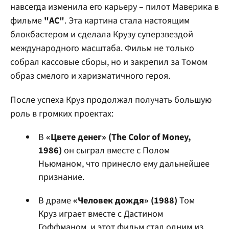
навсегда изменила его карьеру – пилот Маверика в
фильме
"АС"
. Эта картина стала настоящим
блокбастером и сделала Крузу суперзвездой
международного масштаба. Фильм не только
собрал кассовые сборы, но и закрепил за Томом
образ смелого и харизматичного героя.
После успеха Круз продолжал получать большую
роль в громких проектах:
В
«Цвете денег» (The Color of Money,
1986)
он сыграл вместе с Полом
Ньюманом, что принесло ему дальнейшее
признание.
В драме
«Человек дождя» (1988)
Том
Круз играет вместе с Дастином
Гоффманом, и этот фильм стал одним из