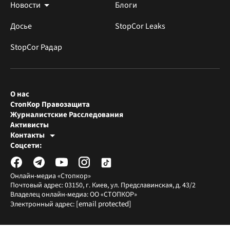
Новости
Блоги
Досье
StopCor Leaks
StopCor Радар
О нас
СтопКор Правозащита
Журналистские Расследования
Активисты
Контакты
Редакция СтопКора
Соцсети:
[email protected]
Журналисты-расследователи
[email protected]
Онлайн-медиа «Стопкор»
Почтовый адрес: 03150, г. Киев, ул. Предславинская, д. 43/2
Владелец онлайн-медиа: ОО «СТОПКОР»
[email protected]
Электронный адрес: