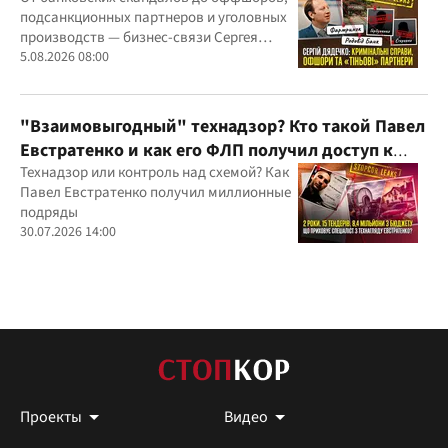
подсанкционных партнеров и уголовных
производств — бизнес-связи Сергея
Дядечко до сих пор простираются через
5.08.2026 08:00
Украину и несколько иностранных
юрисдикций
"Взаимовыгодный" технадзор? Кто такой Павел
Евстратенко и как его ФЛП получил доступ к
бюджетным миллионам?
Технадзор или контроль над схемой? Как
Павел Евстратенко получил миллионные
подряды
30.07.2026 14:00
Проекты
Видео