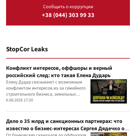
Сообщить о коррупции
+38 (044) 303 99 33
StopCor Leaks
Конфликт интересов, оффшоры и верный
российский след: кто такая Елена Дударь
Елену Дудар связывают с возможным
конфликтом интересов из-за семейного
строительного бизнеса, земельных
скандалов, судебных дел
6.08.2026 17:20
Дело о 35 млрд и санкционных партнерах: что
известно о бизнес-интересах Сергея Дядечко от
"Родовид Банка" до "ФАРМАСЕЛ"
От банковских скандалов до оффшоров,