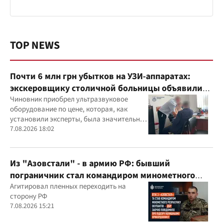
TOP NEWS
Почти 6 млн грн убытков на УЗИ-аппаратах:
экскеровщику столичной больницы объявили
подозрение
Чиновник приобрел ультразвуковое
оборудование по цене, которая, как
установили эксперты, была значительно
выше рыночной
7.08.2026 18:02
Из "Азовстали" - в армию РФ: бывший
пограничник стал командиром минометного
расчета оккупантов
Агитировал пленных переходить на
сторону РФ
7.08.2026 15:21