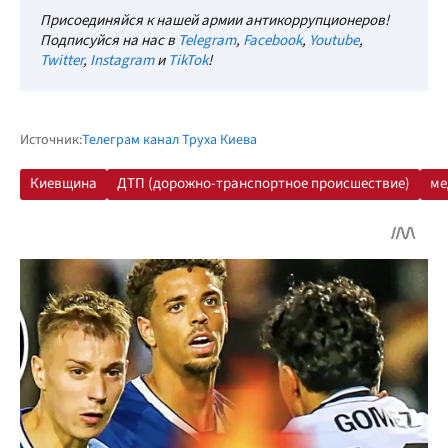
Присоединяйся к нашей армии антикоррупционеров!
Подписуйся на нас в
Telegram
,
Facebook
,
Youtube
,
Twitter
,
Instagram
и
TikTok
!
Источник:
Телеграм канал Труха Киева
Киевщина
ДТП (дорожно-транспортное происшествие)
ме