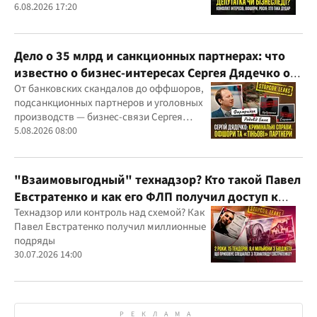
скандалов, судебных дел
6.08.2026 17:20
Дело о 35 млрд и санкционных партнерах: что
известно о бизнес-интересах Сергея Дядечко от
"Родовид Банка" до "ФАРМАСЕЛ"
От банковских скандалов до оффшоров,
подсанкционных партнеров и уголовных
производств — бизнес-связи Сергея
Дядечко до сих пор простираются через
5.08.2026 08:00
Украину и несколько иностранных
юрисдикций
"Взаимовыгодный" технадзор? Кто такой Павел
Евстратенко и как его ФЛП получил доступ к
бюджетным миллионам?
Технадзор или контроль над схемой? Как
Павел Евстратенко получил миллионные
подряды
30.07.2026 14:00