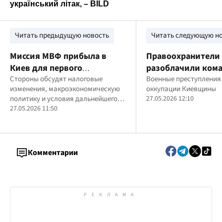
Читать предыдущую новость
Читать следующую н
Миссия МВФ прибыла в
Правоохранители
Киев для первого
разоблачили ком
пересмотра программы на
Стороны обсудят налоговые
диверсионной гру
Военные преступления
изменения, макроэкономическую
оккупации Киевщины
$8,1 млрд
пытках гражданс
политику и условия дальнейшего
27.05.2026 12:10
финансирования Украины
27.05.2026 11:50
Комментарии