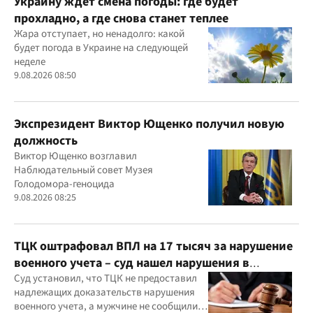
Украину ждет смена погоды: где будет
прохладно, а где снова станет теплее
Жара отступает, но ненадолго: какой
будет погода в Украине на следующей
неделе
9.08.2026 08:50
Экспрезидент Виктор Ющенко получил новую
должность
Виктор Ющенко возглавил
Наблюдательный совет Музея
Голодомора-геноцида
9.08.2026 08:25
ТЦК оштрафовал ВПЛ на 17 тысяч за нарушение
военного учета – суд нашел нарушения в
действиях ТЦК
Суд установил, что ТЦК не предоставил
надлежащих доказательств нарушения
военного учета, а мужчине не сообщили