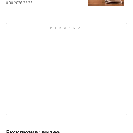
должным образом о дате и месте
8.08.2026 22:25
рассмотрения дела
Ексклюзив: видео