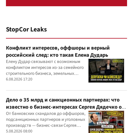
StopCor Leaks
Конфликт интересов, оффшоры и верный
российский след: кто такая Елена Дударь
Елену Дудар связывают с возможным
конфликтом интересов из-за семейного
строительного бизнеса, земельных
скандалов, судебных дел
6.08.2026 17:20
Дело о 35 млрд и санкционных партнерах: что
известно о бизнес-интересах Сергея Дядечко от
"Родовид Банка" до "ФАРМАСЕЛ"
От банковских скандалов до оффшоров,
подсанкционных партнеров и уголовных
производств — бизнес-связи Сергея
Дядечко до сих пор простираются через
5.08.2026 08:00