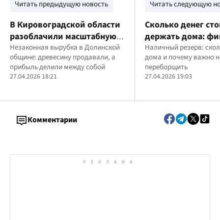
Читать предыдущую новость
Читать следующую н
В Кировоградской области
Сколько денег сто
разоблачили масштабную
держать дома: фи
вырубку леса: трем
Незаконная вырубка в Долинской
экспертка назвала
Наличный резерв: скол
общине: древесину продавали, а
дома и почему важно н
мужчинам сообщили о
безопасные "нал
прибыль делили между собой
переборщить
подозрении в убытках
запасы" для укра
27.04.2026 18:21
27.04.2026 19:03
более чем на 4 млн грн
Комментарии