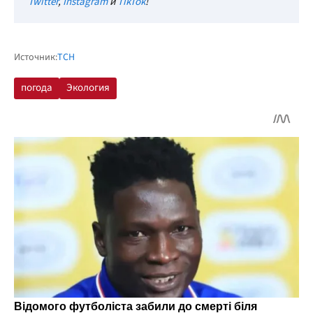
Twitter
,
Instagram
и
TikTok
!
Источник:
ТСН
погода
Экология