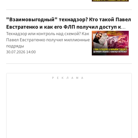
Украину и несколько иностранных
юрисдикций
"Взаимовыгодный" технадзор? Кто такой Павел
Евстратенко и как его ФЛП получил доступ к
бюджетным миллионам?
Технадзор или контроль над схемой? Как
Павел Евстратенко получил миллионные
подряды
30.07.2026 14:00