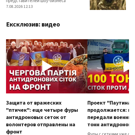
представителей шоу-бизнеса
7.08.2026 12:13
Ексклюзив: видео
Защита от вражеских
Проект "Паутина"
"птичек": еще четыре фуры
продолжается: в
антидроновых сеток от
передали военным
волонтеров отправлены на
тонн антидроновы
фронт
Фуры с сетками уже от