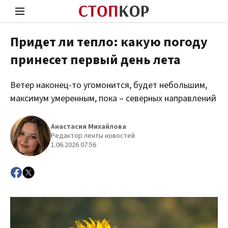
Придет ли тепло: какую погоду
принесет первый день лета
Стоп Политической Коррупции
Чест
Ветер наконец-то угомонится, будет небольшим,
максимум умеренным, пока – северных направлений
Политика
Здор
Анастасия Михайлова
Редактор ленты новостей
1.06.2026 07:56